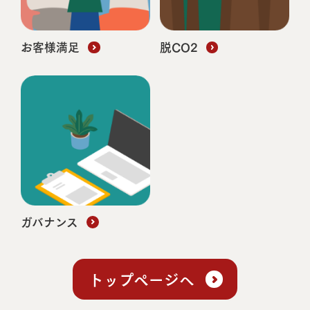
木造ユニット技術
WOOD DESIGN賞受賞
お客様満足
脱CO2
株式会社 Reg.and、
有限会社西部消防設備
阿蘇くまもと空港
新旅客ターミナル
熊本国際空港株式会社
ガバナンス
トップページへ