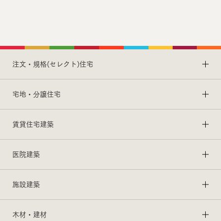
WOOD DESIGN賞受賞
キャンパスビレッジ生田
注文・規格(セレクト)住宅
東急不動産株式会社
宅地・分譲住宅
賃貸住宅建築
医院建築
施設建築
木材・建材