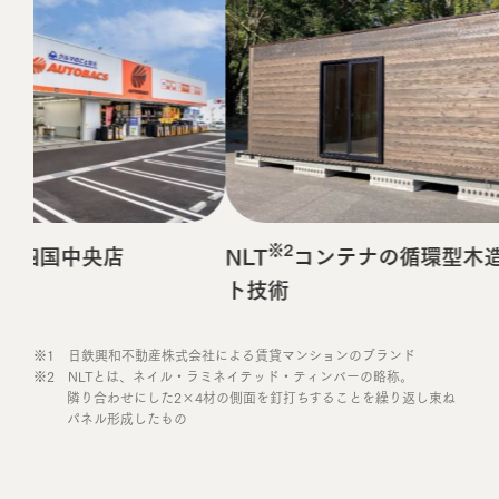
※2
四国中央店
NLT
コンテナの循環型木造
ト技術
※1 日鉄興和不動産株式会社による賃貸マンションのブランド
※2 NLTとは、ネイル・ラミネイテッド・ティンバーの略称。
隣り合わせにした2×4材の側面を釘打ちすることを繰り返し束ね
パネル形成したもの