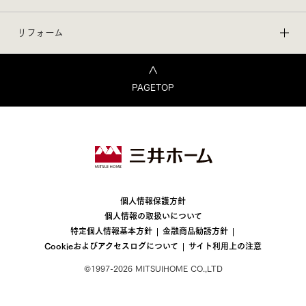
リフォーム
WOOD DESIGN賞受賞
「木の空間は身体に良い」を科
PAGETOP
学的に証明する ～木材を用い
た空間が睡眠に与える影響につ
いて
三井不動産株式会社、
国立大学法人東京大学
個人情報保護方針
個人情報の取扱いについて
特定個人情報基本方針
金融商品勧誘方針
Cookieおよびアクセスログについて
サイト利用上の注意
©1997-2026 MITSUIHOME CO.,LTD