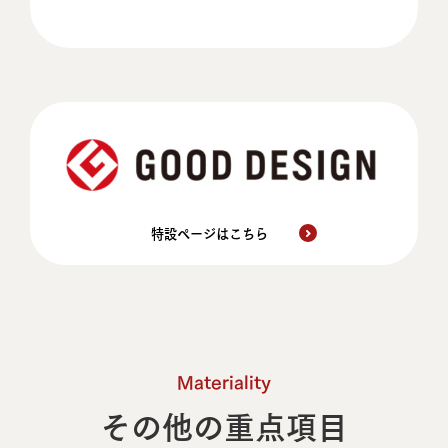
リビオメゾン大岡山
WOOD DESIGN賞受賞
日鉄興和不動産株式会社
パークアクシス北千束
WOOD DESIGN賞受賞
MOCXION
MOCXION 四谷三丁目
三井不動産レジデンシャル株式会社
WOOD DESIGN賞受賞
特設ページはこちら
COFI木造建築デザインアワード受賞
GOOD DESIGN賞受賞
MOCXION INAGI
木でつくるマンションプロジェ
クト
Materiality
WOOD DESIGN賞受賞
その他の重点項目