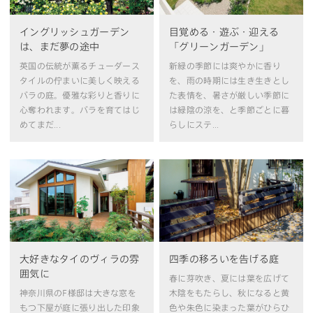
イングリッシュガーデン
目覚める・遊ぶ・迎える
は、まだ夢の途中
「グリーンガーデン」
英国の伝統が薫るチューダース
新緑の季節には爽やかに香り
タイルの佇まいに美しく映える
を、雨の時期には生き生きとし
バラの庭。優雅な彩りと香りに
た表情を、暑さが厳しい季節に
心奪われます。バラを育てはじ
は緑陰の涼を、と季節ごとに暮
めてまだ...
らしにステ...
大好きなタイのヴィラの雰
四季の移ろいを告げる庭
囲気に
春に芽吹き、夏には葉を広げて
神奈川県のF様邸は大きな窓を
木陰をもたらし、秋になると黄
もつ下屋が庭に張り出した印象
色や朱色に染まった葉がひらひ