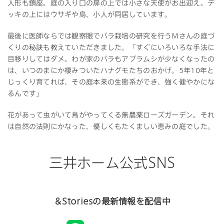
人形も鎮座。庭の入り口の扉の上では小さな天使がお出迎え。デ
ッキの上にはウサギや鳥、小人が同居しています。
最後に医師ならでは観察眼でバラ栽培の研究を行うＭさんの庭づ
くりの秘訣も教えていただきました。「すぐにいろいろな手法に
目移りしてはダメ。わが家のバラもアブラムシが少なくなったの
は、いつのまにか棲みついたハナグモたちのおかげ。5年10年と
じっくり育てれば、その庭本来の生態系ができ、強く健やかにな
るんです」
花があって虫がいて鳥がやってくる無農薬ローズガーデン。それ
は自然の法則にかなった、優しくもたくましい恵みの庭でした。
三井ホーム公式SNS
＆Storiesの最新情報を配信中