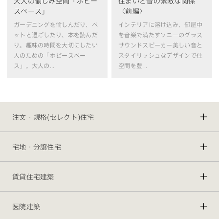
大人の愉しみ空間「ホビー
住まいと音の素敵な関係
スペース」
〈前編〉
ガーデニングを愉しんだり、ペ
インテリアに溶け込み、部屋中
ットと過ごしたり、本を読んだ
を音楽で満たすソニーのグラス
り。趣味の時間を大切にしたい
サウンドスピーカー美しい音と
人のための「ホビースペー
スタイリッシュなデザインで住
ス」。大人の...
空間を豊...
注文・規格(セレクト)住宅
宅地・分譲住宅
賃貸住宅建築
医院建築