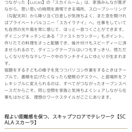
つながった【Lucas】の「スカイルーム」は、家族みんなが寛ぎ
ながら、思い思いの時間を満喫できる場所。スロープシーリング
（勾配天井）から降り注ぐ日差しが気持ちよく、また窓を開けれ
ばプライベートバルコニー「スカイラナイ」へ。仕事をしていて
も自然の光や風を常に感じて、ほっと一息つくことができます。
ダイニングキッチンにある「ファストカウンター」もポイント。
作りたての料理をさっと配膳でき、後片付けもスピーディーに済
ませられるので、ダイニングテーブルはいつもすっきり。慌ただ
しくなりがちなテレワーク中のランチタイムにゆとりが生まれま
す。
宿題をする子どもの様子を見つつパソコン作業をするときはテー
ブルで、書類を広げたくなったら壁際のデスクへ、と居場所をフ
レキシブルに変えられるのは、すべてがつながったオープンスペ
ースだからこそ。同じ空間を家族と気持ちよくシェアしながら仕
事もはかどる、理想のワークスタイルがここにあります。
程よい距離感を保つ、スキップフロアでテレワーク【SC
ALA スカーラ】