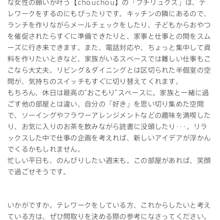
な女性の願いが叶う【chouchou】の「プチリュクス」は、テ
レワークをするのにもぴったりです。キッチンの隣にあるので、
ランチを作りながらメールチェックをしたり、子どもからおやつ
を催促されたらすぐに準備できたりと、家事と仕事との間をスム
ーズに行き来できます。また、電話対応や、ちょっと集中して資
料を作りたいときなど、家族がいるスペースでは難しい仕事もこ
こなら大丈夫。リビング＆ダイニングとは区切られた半個室の空
間が、気持ちのスイッチもすぐに切り替えてくれます。
もちろん、休日は最高の“おこもり”スペースに。家族と一緒に過
ごす他の部屋とは違い、自分の「好き」を思い切り集めた空間
で、ソーイングやフラワーアレンジメントなどの趣味を満喫した
り、お気に入りのお茶を飲みながら読書に没頭したり･･･。リラ
ックスした中で仕事の企画を考えれば、新しいアイデアが浮かん
でくるかもしれません。
忙しい平日も、のんびりしたい週末も。この部屋があれば、笑顔
で過ごせそうです。
いかがですか。テレワークをしている方、これからしたいと考え
ている方は、ぜひ間取りを決める際の参考になさってください。