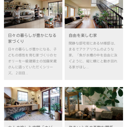
日々の暮らしが豊かになる
自由を楽しむ家
家づくり
閑静な邸宅街にあるM様邸は、
日々の暮らしが豊かになる、子
まるでアクアリウムのような
どもの感性を育む家づくりのセ
家。「魚が水槽の中を自由に泳
オリーを一級建築士の加藤栄蔵
ぐように、縦に横にと動き回れ
さんに語っていただくシリー
る家がほし...
ズ。２回目...