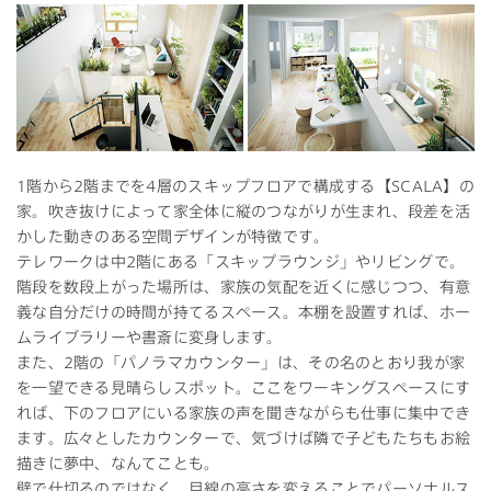
1階から2階までを4層のスキップフロアで構成する【SCALA】の
家。吹き抜けによって家全体に縦のつながりが生まれ、段差を活
かした動きのある空間デザインが特徴です。
テレワークは中2階にある「スキップラウンジ」やリビングで。
階段を数段上がった場所は、家族の気配を近くに感じつつ、有意
義な自分だけの時間が持てるスペース。本棚を設置すれば、ホー
ムライブラリーや書斎に変身します。
また、2階の「パノラマカウンター」は、その名のとおり我が家
を一望できる見晴らしスポット。ここをワーキングスペースにす
れば、下のフロアにいる家族の声を聞きながらも仕事に集中でき
ます。広々としたカウンターで、気づけば隣で子どもたちもお絵
描きに夢中、なんてことも。
壁で仕切るのではなく、目線の高さを変えることでパーソナルス