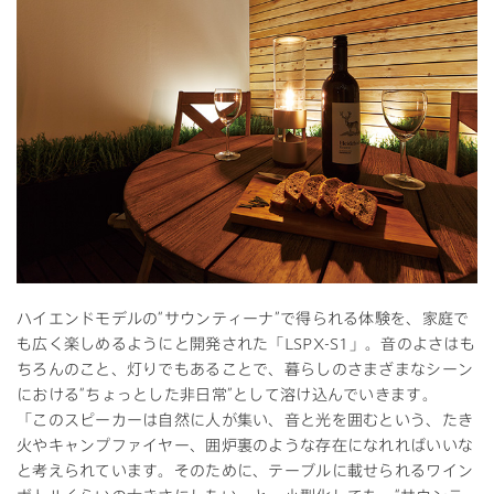
ハイエンドモデルの“サウンティーナ”で得られる体験を、家庭で
も広く楽しめるようにと開発された「LSPX-S1」。音のよさはも
ちろんのこと、灯りでもあることで、暮らしのさまざまなシーン
における“ちょっとした非日常”として溶け込んでいきます。
「このスピーカーは自然に人が集い、音と光を囲むという、たき
火やキャンプファイヤー、囲炉裏のような存在になれればいいな
と考えられています。そのために、テーブルに載せられるワイン