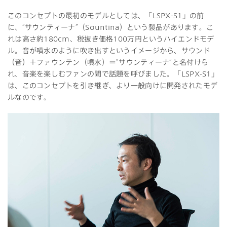
このコンセプトの最初のモデルとしては、「LSPX-S1」の前
に、“サウンティーナ”（Sountina）という製品があります。こ
れは高さ約180cm、税抜き価格100万円というハイエンドモデ
ル。音が噴水のように吹き出すというイメージから、サウンド
（音）＋ファウンテン（噴水）＝“サウンティーナ”と名付けら
れ、音楽を楽しむファンの間で話題を呼びました。「LSPX-S1」
は、このコンセプトを引き継ぎ、より一般向けに開発されたモデ
ルなのです。