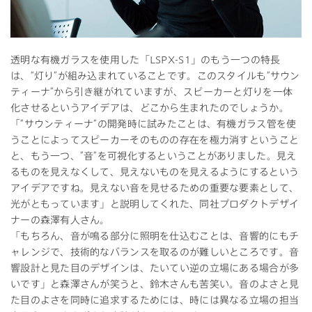
透明な有機ガラスを使用した「LSPX-S1」のもう一つの特長
は、“灯り”が組み込まれていることです。このスタイルも“サウン
ティーナ”から引き継がれていますが、スピーカーと灯りを一体
化させるというアイデアは、どこから生まれたのでしょうか。
「“サウンティーナ”の開発時に試みたことは、有機ガラス管を使
うことによってスピーカーそのものの存在を極力消すということ
と、もう一つ、”音”を可視化するということがありました。見え
るものを見えなくして、見えないものを見えるようにするという
アイデアですね。見えない音を見せるための重要な要素として、
光がともっています」と説明してくれた、同社プロダクトデザイ
ナーの森澤有人さん。
「もちろん、音が鳴る部分に照明を仕込むことは、音響的にもチ
ャレンジで、技術的なバランスを取るのが難しいところです。音
響設計と見た目のデザインは、たいてい逆の立場にある場合が多
いです」と森澤さんが笑うと、鈴木さんも苦笑い。音のよさと見
た目のよさを同時に追求するためには、時には異なる立場の担当