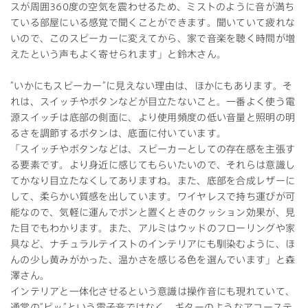
スが周囲360度の空気を震わせるため、ミストのように音が満ち
ている部屋にいる感覚で聞くことができます。聞いていて疲れな
いので、このスピーカーに変えてから、家で音楽を聴く時間が増
えたという声もよく寄せられます」と鈴木さん。
“いかにもスピーカー”に見えない理由は、ほかにもあります。そ
れは、スイッチやボタンなどが目立たないこと。一番よく使う電
源スイッチは底部の側面に、より使用頻度の低い音量と照明の明
るさを調節するボタンは、底面に付いています。
「スイッチやボタンなどは、スピーカーとしての存在感を主張す
る要素です。より身近に感じてもらいたいので、それらは意識し
てかなり目立たなくしてありますね。また、底部を合成レザーに
して、柔らかい質感を出しています。ワイヤレスで持ち運びが可
能なので、気軽に運んでポンと置くときのクッション効果が、見
た目でもわかります。また、アルミはウッドのフローリングや家
具など、ナチュラルテイストのインテリアにも馴染むように、ほ
んの少し黄みがかった、温かさを感じる色を選んでいます」と森
澤さん。
インテリアと一体化させるという意識は操作音にも現れていて、
通常の“ピッ”という電子音ではなく、ギターのようなアコーステ