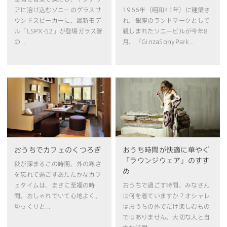
アに溶け込むソニーのグラスサ
1966年（昭和41年）に建築さ
ウンドスピーカーに、最新モデ
れ、銀座のランドマークとして
ル「LSPX-S2」が登場ガラス管
親しまれたソニービルが今年8
の...
月、『GinzaSonyPark...
おうちでカフェのくつろぎ
おうち時間が快適に華やぐ
「ラウンジウェア」のすす
秋が深まるこの時期、外の寒さ
め
を忘れて過ごすあたたかなカフ
ェタイムは、まさに至福の時
おうちで過ごす時間、みなさん
間。おしゃれでいて心地よく、
は何を着ていますか？オシャレ
ゆっくりと...
はおうちの外でだけ楽しむもの
ではありません。大切な人と自