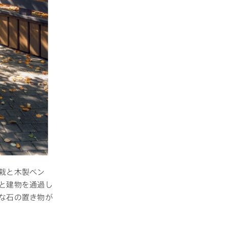
栽と木製ベン
と建物を通過し
な石の置き物が