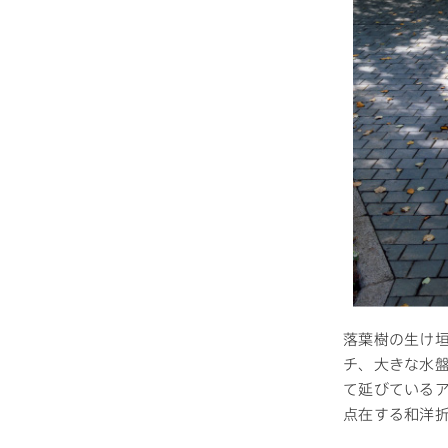
落葉樹の生け
チ、大きな水
て延びている
点在する和洋