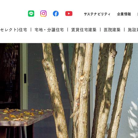
サステナビリティ
企業情報
(セレクト)住宅
宅地・分譲住宅
賃貸住宅建築
医院建築
施設
プロが厳選した住まいをセレク
土地・建物探しをコンサルティン
イベント＆セミナー
セミナー・相談会情報
万全のサポート
企業向け不動産活用（CRE）
開業のための物件情報
リフォーム実例
取扱商品
グ
セミナー・内覧会レポート
診療圏調査依頼
福祉・介護施設実例
企業向け不動産活用（CRE）
ランドパートナー
規格住宅｜三井ホームセレクト
文教・保育施設実例