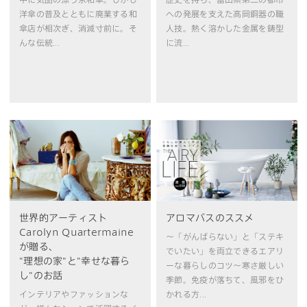
洋傘の普及とともに廃業する和
への発展を支えた高岡銅器の職
傘店が相次ぎ、消滅寸前に。そ
人技。熱く溶かした金属を鋳型
んな伝統...
に流...
アロマバスのススメ
世界的アーティスト
Carolyn Quartermaine
〜「がんばらない」と「ステキ
が贈る、
でいたい」を両立できるエアリ
"理想の家"と"幸せな暮ら
ーな暮らしのコツ〜寒さ厳しい
し"のお話
季節。免疫が落ちて、風邪をひ
かれる方...
インテリアやファッションな