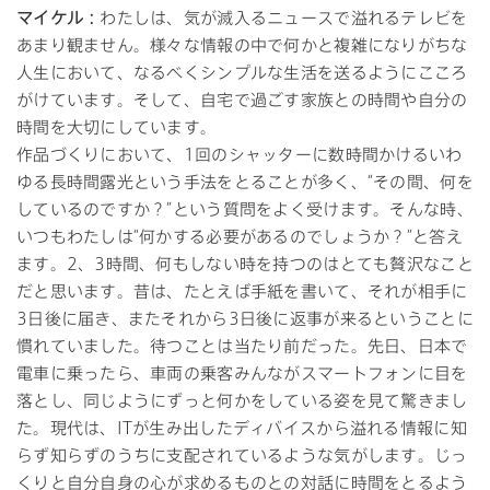
マイケル：
わたしは、気が滅入るニュースで溢れるテレビを
あまり観ません。様々な情報の中で何かと複雑になりがちな
人生において、なるべくシンプルな生活を送るようにこころ
がけています。そして、自宅で過ごす家族との時間や自分の
時間を大切にしています。
作品づくりにおいて、1回のシャッターに数時間かけるいわ
ゆる長時間露光という手法をとることが多く、“その間、何を
しているのですか？”という質問をよく受けます。そんな時、
いつもわたしは“何かする必要があるのでしょうか？”と答え
ます。2、3時間、何もしない時を持つのはとても贅沢なこと
だと思います。昔は、たとえば手紙を書いて、それが相手に
3日後に届き、またそれから3日後に返事が来るということに
慣れていました。待つことは当たり前だった。先日、日本で
電車に乗ったら、車両の乗客みんながスマートフォンに目を
落とし、同じようにずっと何かをしている姿を見て驚きまし
た。現代は、ITが生み出したディバイスから溢れる情報に知
らず知らずのうちに支配されているような気がします。じっ
くりと自分自身の心が求めるものとの対話に時間をとるよう