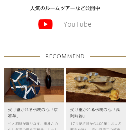
人気のルームツアーなど公開中
YouTube
RECOMMEND
受け継がれる伝統の心「京
受け継がれる伝統の心「高
和傘」
岡銅器」
竹と和紙が織りなす、素朴さの
17世紀初頭から400年におよぶ
中に気品の漂う京和傘。しかし
歴史を持ち、富山県第二の都市