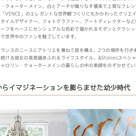
ン・クォーターメイン。白とアーチが織りなす優美で上質なフレン
「VENCE」のエレガントな世界観づくりにもかかわったクリエ
三井ホームワールド
㎥設計
スタイルデザイナー、フォトグラファー、アートディレクターなど
チーフをベースにセンシュアルな色彩で描かれるモダンとクラシッ
ルで世界中のファンを魅了しています。
フランスのニースにアトリエを兼ねて居を構え、2つの場所を行き
家族
続ける彼女の美意識あふれるライフスタイル。&Storiesスペシ
キャロリン・クォーターメインの暮らしの中の素顔をのぞかせてい
店舗併用住宅
多世帯住宅
別荘・リゾートハウス
からイマジネーションを膨らませた幼少時代
グ請求
イベント情報
ご相談デスク