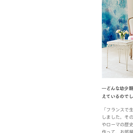
―どんな幼少
えているので
「フランスで
しました。そ
やローマの歴
作って、お部