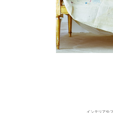
ドクタープランニュース
リフォーム事業所一覧
カ
資料請求
お問い合わせ
カタログ請求
ご相談デス
モデルハウス紹介
ご相談
カタログ請求
ご相談デス
カタログ請求
お問い合わ
建築実例
インテリアや