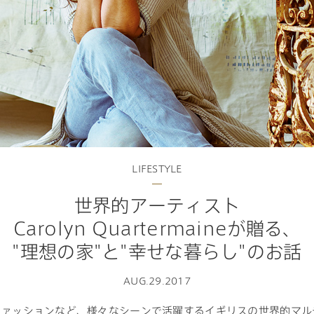
ランドパートナー一覧
商業施設実例
タログ請求
ご相談デスク
社宅・寮・事務所実例
都市建築実例
ク
デスク
ク
せフォーム
LIFESTYLE
世界的アーティスト
Carolyn Quartermaineが贈る、
デザイン
全館空調
"理想の家"と"幸せな暮らし"のお話
AUG.29.2017
ファッションなど、様々なシーンで活躍するイギリスの世界的マル