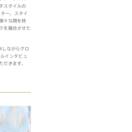
チスタイルの
イター。スタイ
長期保証
様々な顔を持
クを融合させた
来しながらグロ
ャルインタビュ
ただきます。
モデルハウス・
見学可能実例
土地を探す
全国エリア情報
カタログ請求
オンライン相談