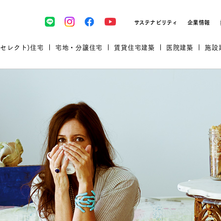
サステナビリティ
企業情報
(セレクト)住宅
宅地・分譲住宅
賃貸住宅建築
医院建築
施設
プロが厳選した住まいをセレク
土地・建物探しをコンサルティン
イベント＆セミナー
セミナー・相談会情報
万全のサポート
企業向け不動産活用（CRE）
開業のための物件情報
リフォーム実例
取扱商品
グ
セミナー・内覧会レポート
診療圏調査依頼
福祉・介護施設実例
企業向け不動産活用（CRE）
ランドパートナー
規格住宅｜三井ホームセレクト
文教・保育施設実例