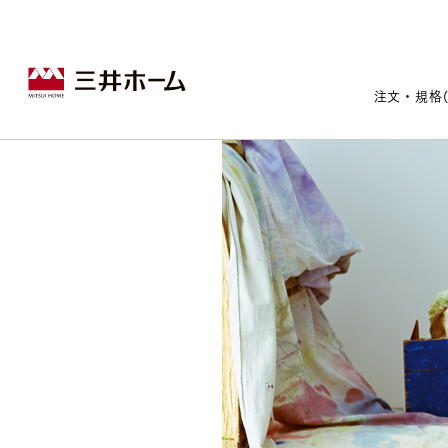
注文・規格
戸建住宅トップ
宅地・分譲住宅トップ
賃貸住宅建築トップ
医院建築トップ
木材・建材トップ
リフォームトップ
施設建築トップ
あなたの理想の住まいをかたちに
宅地/建築条件付宅地
木造マンションMOCXION
実例紹介
リフォームメニュー
事業本部案内
建売/戸建分譲
木造賃貸住宅MOCXSTYLE
ドクターズ宝箱
事業内容
実例紹介
注文住宅｜三井ホームオーダー
既存住宅（SumStock）
実例紹介
ドクターズヴォイス
建築実例
選ばれる理由