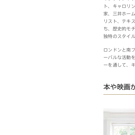
ト、キャロリ
家、三井ホーム
お住まいづくりガイド
リスト、テキ
ち、歴史的モ
独特のスタイ
暮らし方
ロンドンと南
共働き家族
子育て家族
多世帯
ーバルな活動を
ーを通して、
住宅タイプ
3・4階建て
平屋
賃貸併用住宅
本や映画
モデルハウス紹介
カタロ