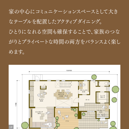
家の中心にコミュニケーションスペースとして
生活スタイルや素材使いはそのままに、
各スペース
大き
なテーブルを配置したアクティブダイニング。
をコンパクトにまとめました。
ひとりになれる空間も確保することで、
それぞれの時間も大切にしながら、
家族をより身
家族のつな
がりとプライベートな時間の両方を
近に感じられるプランです。
バランスよく楽し
めます。