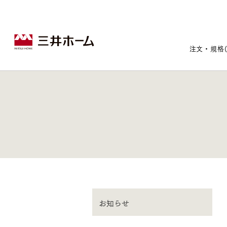
注文・規格
戸建住宅トップ
宅地・分譲住宅トップ
賃貸住宅建築トップ
医院建築トップ
木材・建材トップ
リフォームトップ
施設建築トップ
あなたの理想の住まいをかたちに
宅地/建築条件付宅地
木造マンションMOCXION
実例紹介
リフォームメニュー
事業本部案内
お知らせ
建売/戸建分譲
木造賃貸住宅MOCXSTYLE
ドクターズ宝箱
事業内容
実例紹介
既存住宅（SumStock）
実例紹介
ドクターズヴォイス
建築実例
選ばれる理由
注文住宅｜三井ホームオーダー