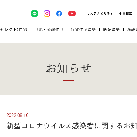
サステナビリティ
企業情報
(セレクト)住宅
宅地・分譲住宅
賃貸住宅建築
医院建築
施設
お知らせ
プロが厳選した住まいをセレク
2022.08.10
土地・建物探しをコンサルティン
イベント＆セミナー
セミナー・相談会情報
万全のサポート
企業向け不動産活用（CRE）
開業のための物件情報
リフォーム実例
取扱商品
新型コロナウイルス感染者に関するお
グ
セミナー・内覧会レポート
診療圏調査依頼
福祉・介護施設実例
企業向け不動産活用（CRE）
ランドパートナー
文教・保育施設実例
規格住宅｜三井ホームセレクト