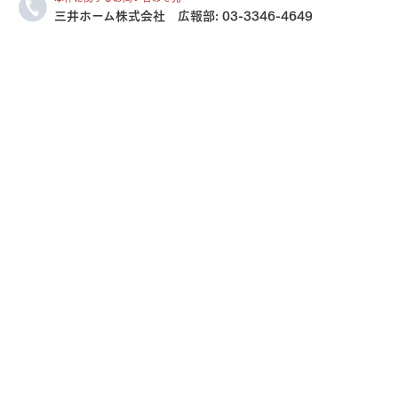
三井ホーム株式会社 広報部:
03-3346-4649
三井ホームワールド
㎥設計
家族
店舗併用住宅
多世帯住宅
別荘・リゾートハウス
グ請求
イベント情報
ご相談デスク