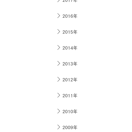
お住まいづくりガイド
2016年
暮らし方
2015年
共働き家族
子育て家族
多世帯
2014年
住宅タイプ
3・4階建て
平屋
賃貸併用住宅
2013年
モデルハウス紹介
カタロ
2012年
2011年
2010年
2009年