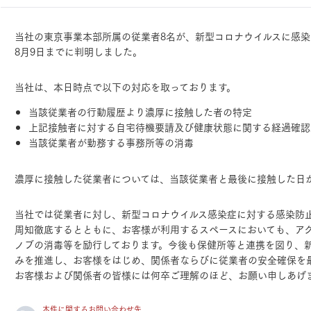
ランドパートナー一覧
商業施設実例
社宅・寮・事務所実例
タログ請求
ご相談デスク
当社の東京事業本部所属の従業者8名が、新型コロナウイルスに感染
都市建築実例
ク
8月9日までに判明しました。
ク
デスク
当社は、本日時点で以下の対応を取っております。
せフォーム
当該従業者の行動履歴より濃厚に接触した者の特定
上記接触者に対する自宅待機要請及び健康状態に関する経過確認
当該従業者が勤務する事務所等の消毒
濃厚に接触した従業者については、当該従業者と最後に接触した日
デザイン
全館空調
当社では従業者に対し、新型コロナウイルス感染症に対する感染防
周知徹底するとともに、お客様が利用するスペースにおいても、ア
ノブの消毒等を励行しております。今後も保健所等と連携を図り、
みを推進し、お客様をはじめ、関係者ならびに従業者の安全確保を
お客様および関係者の皆様には何卒ご理解のほど、お願い申しあげ
本件に関するお問い合わせ先