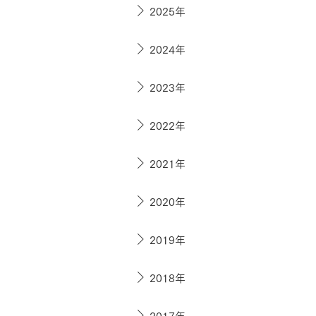
ドクタープランニュース
2025年
リフォーム事業所一覧
カ
資料請求
お問い合わせ
カタログ請求
ご相談デス
2024年
モデルハウス紹介
カタログ請求
ご相談デス
ご相談
2023年
カタログ請求
お問い合わ
2022年
2021年
建築実例
2020年
2019年
2018年
2017年