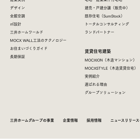
デザイン
建売・戸建分譲（販売中）
全館空調
既存住宅（SumStock）
㎥設計
トータルコンサルティング
三井ホームワールド
ランドパートナー
MOCX WALL工法のテクノロジー
お住まいづくりガイド
賃貸住宅建築
長期保証
MOCXION（木造マンション）
MOCXSTYLE（木造賃貸住宅）
実例紹介
選ばれる理由
グループソリューション
三井ホームグループの事業
企業情報
採用情報
ニュースリリース