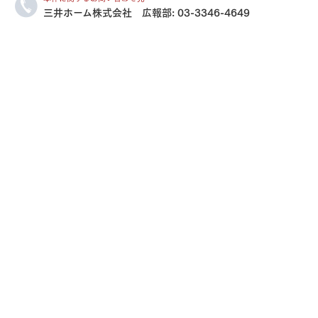
三井ホーム株式会社 広報部:
03-3346-4649
三井ホームワールド
㎥設計
家族
店舗併用住宅
多世帯住宅
別荘・リゾートハウス
グ請求
イベント情報
ご相談デスク