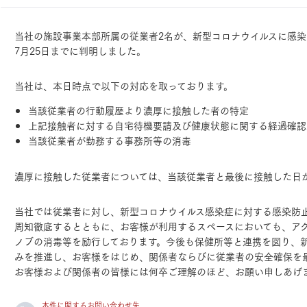
ランドパートナー一覧
商業施設実例
社宅・寮・事務所実例
タログ請求
ご相談デスク
当社の施設事業本部所属の従業者2名が、新型コロナウイルスに感染
都市建築実例
ク
7月25日までに判明しました。
ク
デスク
当社は、本日時点で以下の対応を取っております。
せフォーム
当該従業者の行動履歴より濃厚に接触した者の特定
上記接触者に対する自宅待機要請及び健康状態に関する経過確認
当該従業者が勤務する事務所等の消毒
濃厚に接触した従業者については、当該従業者と最後に接触した日
デザイン
全館空調
当社では従業者に対し、新型コロナウイルス感染症に対する感染防
周知徹底するとともに、お客様が利用するスペースにおいても、ア
ノブの消毒等を励行しております。今後も保健所等と連携を図り、
みを推進し、お客様をはじめ、関係者ならびに従業者の安全確保を
お客様および関係者の皆様には何卒ご理解のほど、お願い申しあげ
本件に関するお問い合わせ先