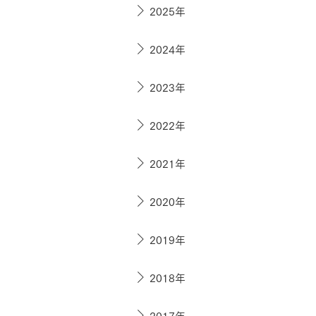
ドクタープランニュース
2025年
リフォーム事業所一覧
カ
資料請求
お問い合わせ
カタログ請求
ご相談デス
2024年
モデルハウス紹介
カタログ請求
ご相談デス
ご相談
2023年
カタログ請求
お問い合わ
2022年
2021年
建築実例
2020年
2019年
2018年
2017年