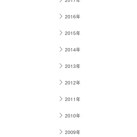
お住まいづくりガイド
2016年
暮らし方
2015年
共働き家族
子育て家族
多世帯
2014年
住宅タイプ
3・4階建て
平屋
賃貸併用住宅
2013年
モデルハウス紹介
カタロ
2012年
2011年
2010年
2009年