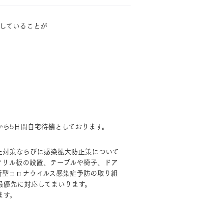
していることが
モデルハウス・
見学可能実例
土地を探す
全国エリア情報
から5日間自宅待機としております。
MOCX WALL工法のテク
カタログ請求
ノロジー
止対策ならびに感染拡大防止策について
クリル板の設置、テーブルや椅子、ドア
オンライン相談
新型コロナウイルス感染症予防の取り組
最優先に対応してまいります。
ます。