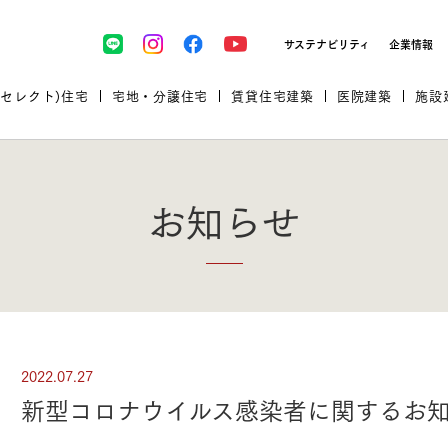
サステナビリティ
企業情報
(セレクト)住宅
宅地・分譲住宅
賃貸住宅建築
医院建築
施設
お知らせ
プロが厳選した住まいをセレク
2022.07.27
土地・建物探しをコンサルティン
イベント＆セミナー
セミナー・相談会情報
万全のサポート
企業向け不動産活用（CRE）
開業のための物件情報
リフォーム実例
取扱商品
新型コロナウイルス感染者に関するお
グ
セミナー・内覧会レポート
診療圏調査依頼
福祉・介護施設実例
企業向け不動産活用（CRE）
ランドパートナー
文教・保育施設実例
規格住宅｜三井ホームセレクト