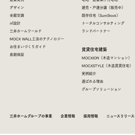
デザイン
建売・戸建分譲（販売中）
全館空調
既存住宅（SumStock）
㎥設計
トータルコンサルティング
三井ホームワールド
ランドパートナー
MOCX WALL工法のテクノロジー
お住まいづくりガイド
賃貸住宅建築
長期保証
MOCXION（木造マンション）
MOCXSTYLE（木造賃貸住宅）
実例紹介
選ばれる理由
グループソリューション
三井ホームグループの事業
企業情報
採用情報
ニュースリリース