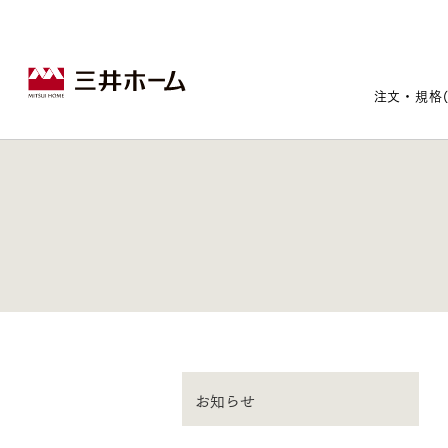
注文・規格
戸建住宅トップ
宅地・分譲住宅トップ
賃貸住宅建築トップ
医院建築トップ
木材・建材トップ
リフォームトップ
施設建築トップ
あなたの理想の住まいをかたちに
宅地/建築条件付宅地
木造マンションMOCXION
実例紹介
リフォームメニュー
事業本部案内
お知らせ
建売/戸建分譲
木造賃貸住宅MOCXSTYLE
ドクターズ宝箱
事業内容
実例紹介
既存住宅（SumStock）
実例紹介
ドクターズヴォイス
建築実例
選ばれる理由
注文住宅｜三井ホームオーダー