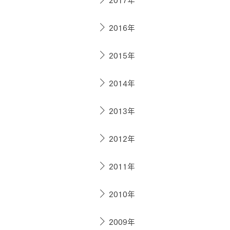
お住まいづくりガイド
2016年
暮らし方
2015年
共働き家族
子育て家族
多世帯
2014年
住宅タイプ
3・4階建て
平屋
賃貸併用住宅
2013年
モデルハウス紹介
カタロ
2012年
2011年
2010年
2009年