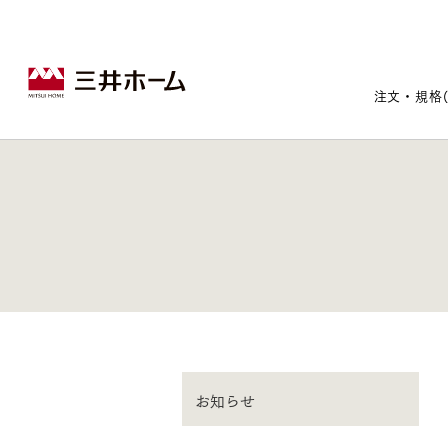
注文・規格
戸建住宅トップ
宅地・分譲住宅トップ
賃貸住宅建築トップ
医院建築トップ
木材・建材トップ
リフォームトップ
施設建築トップ
あなたの理想の住まいをかたちに
宅地/建築条件付宅地
木造マンションMOCXION
実例紹介
リフォームメニュー
事業本部案内
お知らせ
建売/戸建分譲
木造賃貸住宅MOCXSTYLE
ドクターズ宝箱
事業内容
実例紹介
既存住宅（SumStock）
実例紹介
ドクターズヴォイス
建築実例
選ばれる理由
注文住宅｜三井ホームオーダー