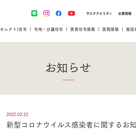
サステナビリティ
企業情報
(セレクト)住宅
宅地・分譲住宅
賃貸住宅建築
医院建築
施設
お知らせ
プロが厳選した住まいをセレク
2022.02.22
土地・建物探しをコンサルティン
イベント＆セミナー
セミナー・相談会情報
万全のサポート
企業向け不動産活用（CRE）
開業のための物件情報
リフォーム実例
取扱商品
新型コロナウイルス感染者に関するお
グ
セミナー・内覧会レポート
診療圏調査依頼
福祉・介護施設実例
企業向け不動産活用（CRE）
ランドパートナー
文教・保育施設実例
規格住宅｜三井ホームセレクト