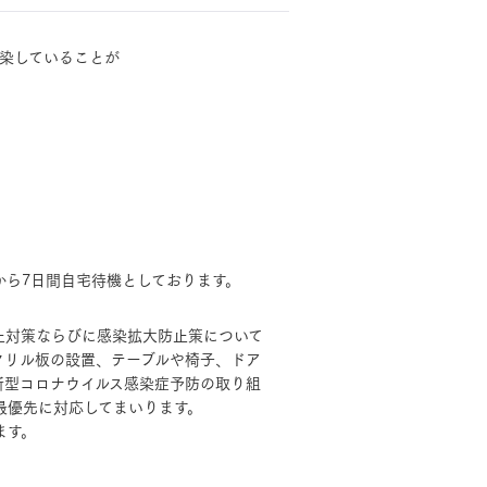
染していることが
モデルハウス・
見学可能実例
土地を探す
全国エリア情報
から7日間自宅待機としております。
MOCX WALL工法のテク
カタログ請求
ノロジー
止対策ならびに感染拡大防止策について
クリル板の設置、テーブルや椅子、ドア
オンライン相談
新型コロナウイルス感染症予防の取り組
最優先に対応してまいります。
ます。