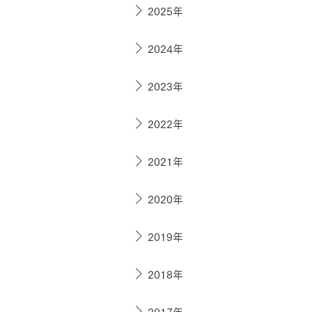
ドクタープランニュース
2025年
リフォーム事業所一覧
カ
資料請求
お問い合わせ
カタログ請求
ご相談デス
2024年
モデルハウス紹介
カタログ請求
ご相談デス
ご相談
2023年
カタログ請求
お問い合わ
2022年
2021年
建築実例
2020年
2019年
2018年
2017年