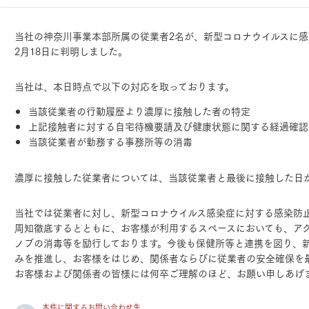
ランドパートナー一覧
商業施設実例
社宅・寮・事務所実例
タログ請求
ご相談デスク
当社の神奈川事業本部所属の従業者2名が、新型コロナウイルスに感
都市建築実例
ク
2月18日に判明しました。
ク
デスク
当社は、本日時点で以下の対応を取っております。
せフォーム
当該従業者の行動履歴より濃厚に接触した者の特定
上記接触者に対する自宅待機要請及び健康状態に関する経過確認
当該従業者が勤務する事務所等の消毒
濃厚に接触した従業者については、当該従業者と最後に接触した日
デザイン
全館空調
当社では従業者に対し、新型コロナウイルス感染症に対する感染防
周知徹底するとともに、お客様が利用するスペースにおいても、ア
ノブの消毒等を励行しております。今後も保健所等と連携を図り、
みを推進し、お客様をはじめ、関係者ならびに従業者の安全確保を
お客様および関係者の皆様には何卒ご理解のほど、お願い申しあげ
本件に関するお問い合わせ先