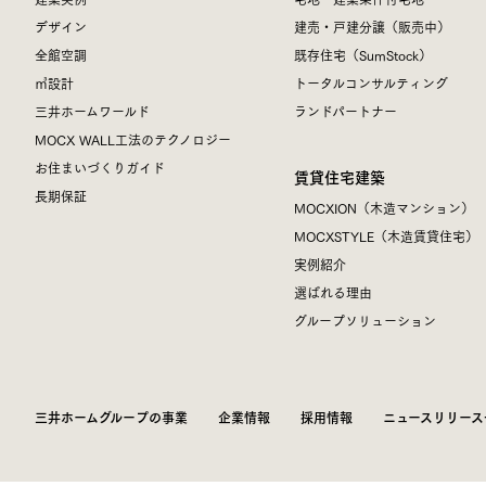
デザイン
建売・戸建分譲（販売中）
全館空調
既存住宅（SumStock）
㎥設計
トータルコンサルティング
三井ホームワールド
ランドパートナー
MOCX WALL工法のテクノロジー
お住まいづくりガイド
賃貸住宅建築
長期保証
MOCXION（木造マンション）
MOCXSTYLE（木造賃貸住宅）
実例紹介
選ばれる理由
グループソリューション
三井ホームグループの事業
企業情報
採用情報
ニュースリリース