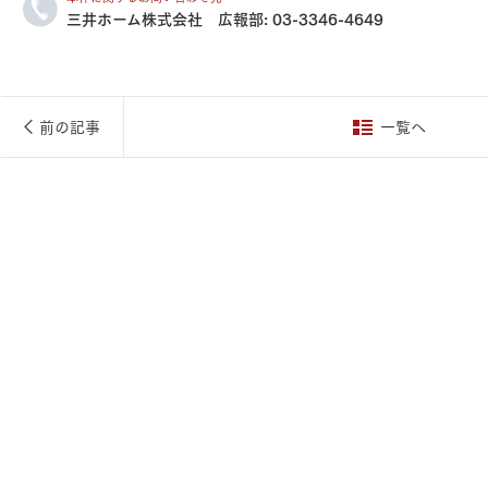
三井ホーム株式会社 広報部:
03-3346-4649
三井ホームワールド
㎥設計
前の記事
一覧へ
家族
店舗併用住宅
多世帯住宅
別荘・リゾートハウス
グ請求
イベント情報
ご相談デスク