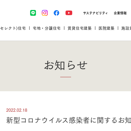
サステナビリティ
企業情報
(セレクト)住宅
宅地・分譲住宅
賃貸住宅建築
医院建築
施設
お知らせ
プロが厳選した住まいをセレク
2022.02.18
土地・建物探しをコンサルティン
イベント＆セミナー
セミナー・相談会情報
万全のサポート
企業向け不動産活用（CRE）
開業のための物件情報
リフォーム実例
取扱商品
新型コロナウイルス感染者に関するお
グ
セミナー・内覧会レポート
診療圏調査依頼
福祉・介護施設実例
企業向け不動産活用（CRE）
ランドパートナー
文教・保育施設実例
規格住宅｜三井ホームセレクト