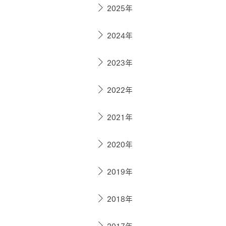
ドクタープランニュース
2025年
リフォーム事業所一覧
カ
資料請求
お問い合わせ
カタログ請求
ご相談デス
2024年
モデルハウス紹介
カタログ請求
ご相談デス
ご相談
2023年
カタログ請求
お問い合わ
2022年
2021年
建築実例
2020年
2019年
2018年
2017年