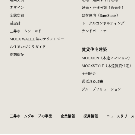
デザイン
建売・戸建分譲（販売中）
全館空調
既存住宅（SumStock）
㎥設計
トータルコンサルティング
三井ホームワールド
ランドパートナー
MOCX WALL工法のテクノロジー
お住まいづくりガイド
賃貸住宅建築
長期保証
MOCXION（木造マンション）
MOCXSTYLE（木造賃貸住宅）
実例紹介
選ばれる理由
グループソリューション
三井ホームグループの事業
企業情報
採用情報
ニュースリリース