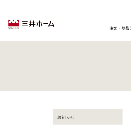
注文・規格
戸建住宅トップ
宅地・分譲住宅トップ
賃貸住宅建築トップ
医院建築トップ
木材・建材トップ
リフォームトップ
施設建築トップ
あなたの理想の住まいをかたちに
宅地/建築条件付宅地
木造マンションMOCXION
実例紹介
リフォームメニュー
事業本部案内
お知らせ
建売/戸建分譲
木造賃貸住宅MOCXSTYLE
ドクターズ宝箱
事業内容
実例紹介
既存住宅（SumStock）
実例紹介
ドクターズヴォイス
建築実例
選ばれる理由
注文住宅｜三井ホームオーダー