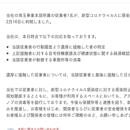
ランドパートナー一覧
商業施設実例
社宅・寮・事務所実例
タログ請求
ご相談デスク
当社の埼玉事業本部所属の従業者1名が、新型コロナウイルスに感染
都市建築実例
ク
2月16日に判明しました。
ク
デスク
当社は、本日時点で以下の対応を取っております。
せフォーム
当該従業者の行動履歴より濃厚に接触した者の特定
上記接触者に対する自宅待機要請及び健康状態に関する経過確認
当該従業者が勤務する事務所等の消毒
濃厚に接触した従業者については、当該従業者と最後に接触した日
デザイン
全館空調
当社では従業者に対し、新型コロナウイルス感染症に対する感染防
周知徹底するとともに、お客様が利用するスペースにおいても、ア
ノブの消毒等を励行しております。今後も保健所等と連携を図り、
みを推進し、お客様をはじめ、関係者ならびに従業者の安全確保を
お客様および関係者の皆様には何卒ご理解のほど、お願い申しあげ
本件に関するお問い合わせ先