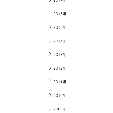
お住まいづくりガイド
2016年
暮らし方
2015年
共働き家族
子育て家族
多世帯
2014年
住宅タイプ
3・4階建て
平屋
賃貸併用住宅
2013年
モデルハウス紹介
カタロ
2012年
2011年
2010年
2009年