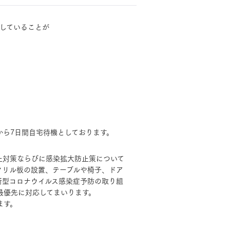
していることが
モデルハウス・
見学可能実例
土地を探す
全国エリア情報
から7日間自宅待機としております。
MOCX WALL工法のテク
カタログ請求
ノロジー
止対策ならびに感染拡大防止策について
クリル板の設置、テーブルや椅子、ドア
オンライン相談
新型コロナウイルス感染症予防の取り組
最優先に対応してまいります。
ます。