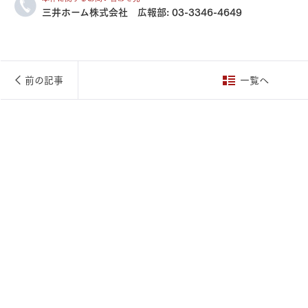
三井ホーム株式会社 広報部:
03-3346-4649
三井ホームワールド
㎥設計
前の記事
一覧へ
家族
店舗併用住宅
多世帯住宅
別荘・リゾートハウス
グ請求
イベント情報
ご相談デスク