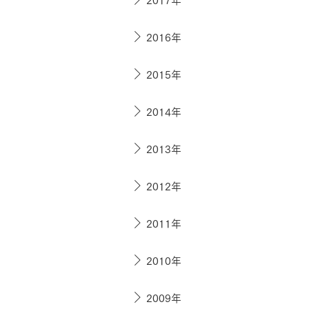
お住まいづくりガイド
2016年
暮らし方
2015年
共働き家族
子育て家族
多世帯
2014年
住宅タイプ
3・4階建て
平屋
賃貸併用住宅
2013年
モデルハウス紹介
カタロ
2012年
2011年
2010年
2009年