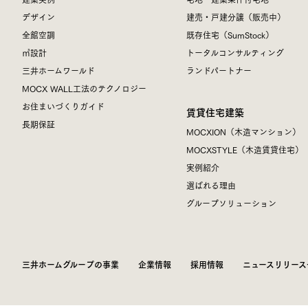
デザイン
建売・戸建分譲（販売中）
全館空調
既存住宅（SumStock）
㎥設計
トータルコンサルティング
三井ホームワールド
ランドパートナー
MOCX WALL工法のテクノロジー
お住まいづくりガイド
賃貸住宅建築
長期保証
MOCXION（木造マンション）
MOCXSTYLE（木造賃貸住宅）
実例紹介
選ばれる理由
グループソリューション
三井ホームグループの事業
企業情報
採用情報
ニュースリリース