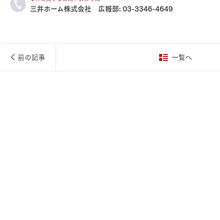
三井ホーム株式会社 広報部:
03-3346-4649
三井ホームワールド
㎥設計
前の記事
一覧へ
家族
店舗併用住宅
多世帯住宅
別荘・リゾートハウス
グ請求
イベント情報
ご相談デスク