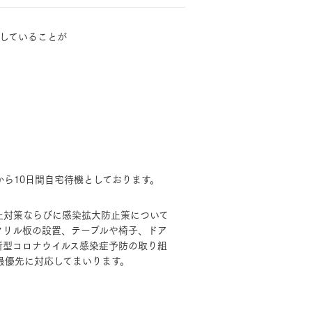
していることが
モデルハウス・
見学可能実例
土地を探す
全国エリア情報
ら10日間自宅待機としております。
MOCX WALL工法のテク
カタログ請求
ノロジー
止対策ならびに感染拡大防止策について
クリル板の設置、テーブルや椅子、ドア
オンライン相談
新型コロナウイルス感染症予防の取り組
最優先に対応してまいります。