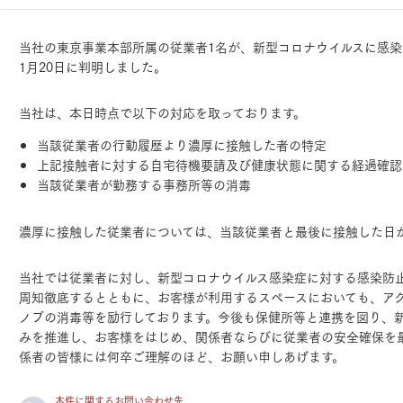
ランドパートナー一覧
商業施設実例
社宅・寮・事務所実例
タログ請求
ご相談デスク
当社の東京事業本部所属の従業者1名が、新型コロナウイルスに感染
都市建築実例
ク
1月20日に判明しました。
ク
デスク
当社は、本日時点で以下の対応を取っております。
せフォーム
当該従業者の行動履歴より濃厚に接触した者の特定
上記接触者に対する自宅待機要請及び健康状態に関する経過確認
当該従業者が勤務する事務所等の消毒
濃厚に接触した従業者については、当該従業者と最後に接触した日か
デザイン
全館空調
当社では従業者に対し、新型コロナウイルス感染症に対する感染防
周知徹底するとともに、お客様が利用するスペースにおいても、ア
ノブの消毒等を励行しております。今後も保健所等と連携を図り、
みを推進し、お客様をはじめ、関係者ならびに従業者の安全確保を
係者の皆様には何卒ご理解のほど、お願い申しあげます。
本件に関するお問い合わせ先