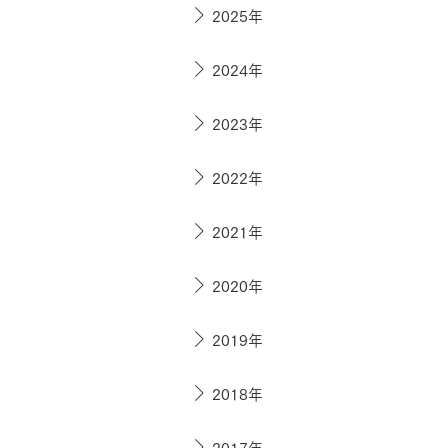
ドクタープランニュース
2025年
リフォーム事業所一覧
カ
資料請求
お問い合わせ
カタログ請求
ご相談デス
2024年
モデルハウス紹介
カタログ請求
ご相談デス
ご相談
2023年
カタログ請求
お問い合わ
2022年
2021年
建築実例
2020年
2019年
2018年
2017年