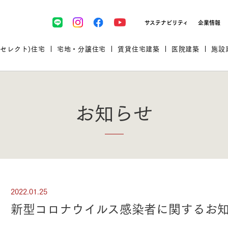
サステナビリティ
企業情報
(セレクト)住宅
宅地・分譲住宅
賃貸住宅建築
医院建築
施設
お知らせ
プロが厳選した住まいをセレク
2022.01.25
土地・建物探しをコンサルティン
イベント＆セミナー
セミナー・相談会情報
万全のサポート
企業向け不動産活用（CRE）
開業のための物件情報
リフォーム実例
取扱商品
新型コロナウイルス感染者に関するお
グ
セミナー・内覧会レポート
診療圏調査依頼
福祉・介護施設実例
企業向け不動産活用（CRE）
ランドパートナー
文教・保育施設実例
規格住宅｜三井ホームセレクト