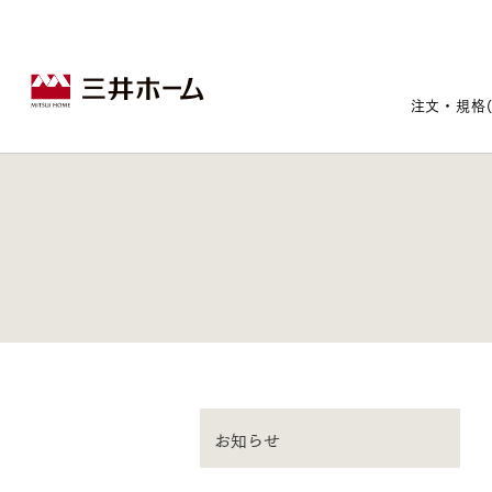
注文・規格
戸建住宅トップ
宅地・分譲住宅トップ
賃貸住宅建築トップ
医院建築トップ
木材・建材トップ
リフォームトップ
施設建築トップ
あなたの理想の住まいをかたちに
宅地/建築条件付宅地
木造マンションMOCXION
実例紹介
リフォームメニュー
事業本部案内
お知らせ
建売/戸建分譲
木造賃貸住宅MOCXSTYLE
ドクターズ宝箱
事業内容
実例紹介
既存住宅（SumStock）
実例紹介
ドクターズヴォイス
建築実例
選ばれる理由
注文住宅｜三井ホームオーダー