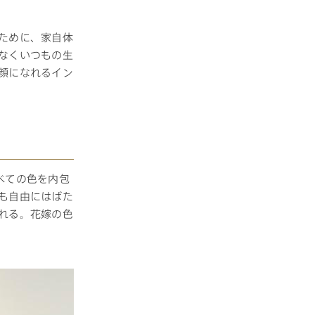
ために、家自体
長期保証
なくいつもの生
顔になれるイン
モデルハウス・
べての色を内包
見学可能実例
も自由にはばた
土地を探す
れる。花嫁の色
全国エリア情報
カタログ請求
オンライン相談