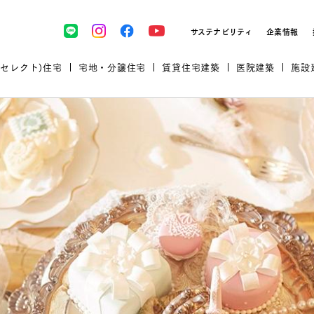
サステナビリティ
企業情報
(セレクト)住宅
宅地・分譲住宅
賃貸住宅建築
医院建築
施設
プロが厳選した住まいをセレク
土地・建物探しをコンサルティン
イベント＆セミナー
セミナー・相談会情報
万全のサポート
企業向け不動産活用（CRE）
開業のための物件情報
リフォーム実例
取扱商品
グ
セミナー・内覧会レポート
診療圏調査依頼
福祉・介護施設実例
企業向け不動産活用（CRE）
ランドパートナー
規格住宅｜三井ホームセレクト
文教・保育施設実例