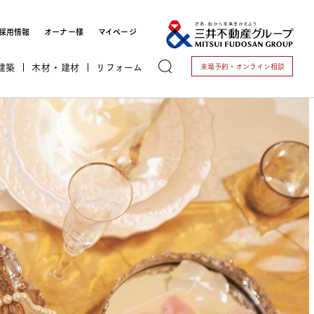
採用情報
オーナー様
マイページ
建築
木材・建材
リフォーム
来場予約・
オンライン相談
トする
これから開業される方
開業されている方