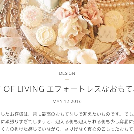
ランドパートナー一覧
商業施設実例
タログ請求
ご相談デスク
社宅・寮・事務所実例
都市建築実例
ク
デスク
ク
せフォーム
DESIGN
T OF LIVING エフォートレスなおも
デザイン
全館空調
MAY.12.2016
きしたお客様は、常に最高のおもてなしで迎えたいものです。でも
くに頑張りすぎてしまうと、迎える側も迎えられる側も少し窮屈に
よく力の抜けた感じでいながら、さりげなく真心のこもったおもて