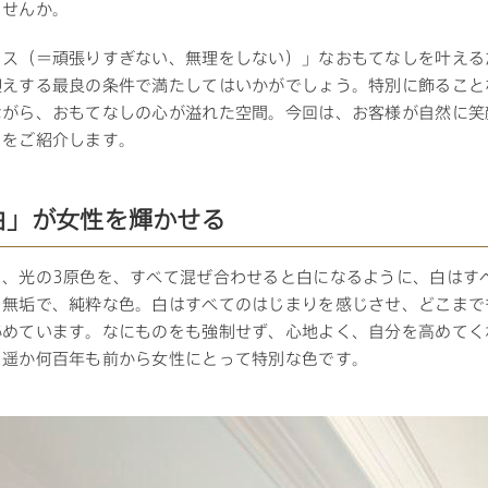
ませんか。
レス（＝頑張りすぎない、無理をしない）」なおもてなしを叶える
三井ホームワールド
㎥設計
迎えする最良の条件で満たしてはいかがでしょう。特別に飾ること
ながら、おもてなしの心が溢れた空間。今回は、お客様が自然に笑
トをご紹介します。
家族
白」が女性を輝かせる
、、光の3原色を、すべて混ぜ合わせると白になるように、白はす
店舗併用住宅
多世帯住宅
別荘・リゾートハウス
も無垢で、純粋な色。白はすべてのはじまりを感じさせ、どこまで
秘めています。なにものをも強制せず、心地よく、自分を高めてく
、遥か何百年も前から女性にとって特別な色です。
グ請求
イベント情報
ご相談デスク