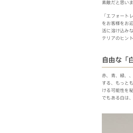
素敵だと思い
「エフォート
お住まいづくりガイド
をお客様をお
活に溶け込み
テリアのヒン
暮らし方
共働き家族
子育て家族
多世帯
自由な「
住宅タイプ
赤、青、緑、
3・4階建て
平屋
賃貸併用住宅
する、もっと
ける可能性を
でもある白は
モデルハウス紹介
カタロ