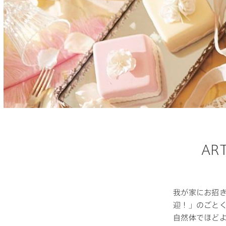
ドクタープランニュース
リフォーム事業所一覧
カ
資料請求
お問い合わせ
カタログ請求
ご相談デス
モデルハウス紹介
ご相談
カタログ請求
ご相談デス
カタログ請求
お問い合わ
AR
建築実例
我が家にお招
迎！」のごと
自然体でほど