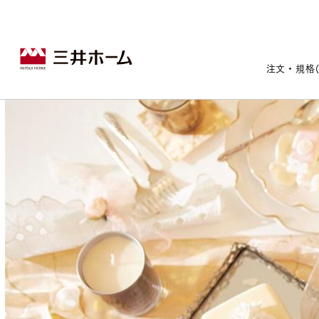
注文・規格
戸建住宅トップ
宅地・分譲住宅トップ
賃貸住宅建築トップ
医院建築トップ
木材・建材トップ
リフォームトップ
施設建築トップ
あなたの理想の住まいをかたちに
宅地/建築条件付宅地
木造マンションMOCXION
実例紹介
リフォームメニュー
事業本部案内
建売/戸建分譲
木造賃貸住宅MOCXSTYLE
ドクターズ宝箱
事業内容
実例紹介
注文住宅｜三井ホームオーダー
既存住宅（SumStock）
実例紹介
ドクターズヴォイス
建築実例
選ばれる理由