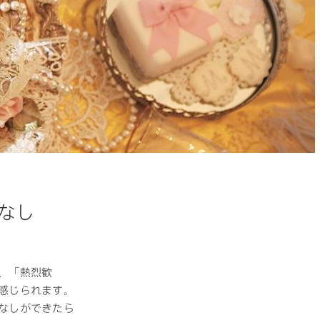
てなし
MOCX WALL工法のテク
ノロジー
、「熱烈歓
感じられます。
なしができたら