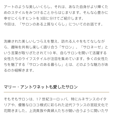
アートのような美しいくらし。それは、あなた自身がより輝くた
めのスタイルをみつけることからはじまります。そんな心豊かに
幸せにくらすヒントを3回に分けてご紹介します。
今回は、「サロンのある上質なくらし」についてのお話です。
洗練された美しいしつらえを整え、訪れる人々をもてなしなが
ら、趣味を共有し楽しく語り合う「サロン」。「サロネーゼ」と
いう言葉が取りざたされて10 年、自らサロンを開いて活躍する
女性たちのライフスタイルが注目を集めています。多くの女性た
ちを魅了する「サロンのある暮らし」とは、どのような魅力があ
るのか紐解きます。
マリー・アントワネットも愛したサロン
そもそもサロンは、17 世紀ヨーロッパ、特にルネサンスのイタ
リアや、優雅なロココ様式に彩られた近代フランスの宮廷文化で
花開きました。上流貴族や貴婦人たちが競い合うように開いたサ