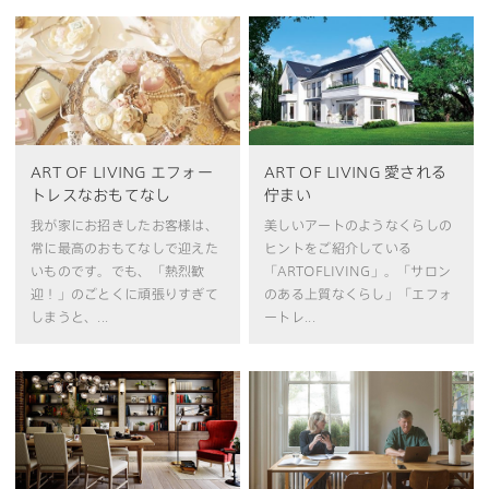
ART OF LIVING エフォー
ART OF LIVING 愛される
トレスなおもてなし
佇まい
我が家にお招きしたお客様は、
美しいアートのようなくらしの
常に最高のおもてなしで迎えた
ヒントをご紹介している
いものです。でも、「熱烈歓
「ARTOFLIVING」。「サロン
迎！」のごとくに頑張りすぎて
のある上質なくらし」「エフォ
しまうと、...
ートレ...