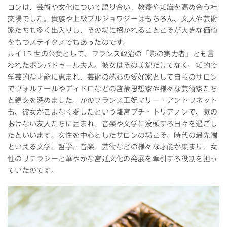
ロンは、芸術や文化について語り合い、教養や知識を高め合う社
交場でした。貴族や上級ブルジョワジーはもちろん、文人や芸術
家たちも多く出入りし、その場に招かれることこそが大きな価値
をもつステイタスでもあったのです。
ルイ15 世の公妾として、フランス政治の「影の実力者」とも言
われたポンパドゥール夫人。彼女はその美貌だけでなく、知的で
学芸的な才能に恵まれ、芸術の熱心の愛好家として自らのサロン
でヴォルテールやディドロなどの啓蒙思想家や様々な芸術家たち
と親交を深めました。かのフランス王妃マリー・アントワネット
も、彼女がこよなく愛したという離宮プチ・トリアノンで、気の
おけない友人たちに囲まれ、音楽や文学に没頭する日々を過ごし
たといいます。女性を中心としたサロンの場こそ、時代の最先端
といえる文学、哲学、音楽、芸術などの様々な才能が集まり、女
性のリテラシーと華やかな宮廷文化の発展を牽引する役割を担っ
ていたのです。