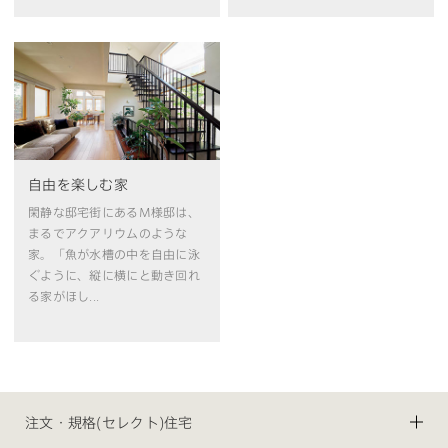
自由を楽しむ家
閑静な邸宅街にあるM様邸は、
まるでアクアリウムのような
家。「魚が水槽の中を自由に泳
ぐように、縦に横にと動き回れ
る家がほし...
注文・規格(セレクト)住宅