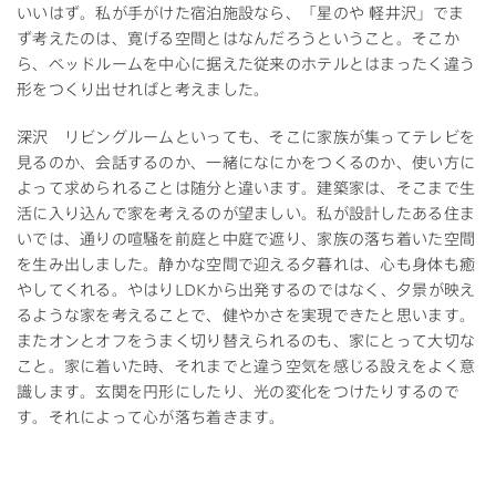
いいはず。私が手がけた宿泊施設なら、「星のや 軽井沢」でま
ず考えたのは、寛げる空間とはなんだろうということ。そこか
ら、ベッドルームを中心に据えた従来のホテルとはまったく違う
形をつくり出せればと考えました。
深沢 リビングルームといっても、そこに家族が集ってテレビを
見るのか、会話するのか、一緒になにかをつくるのか、使い方に
よって求められることは随分と違います。建築家は、そこまで生
活に入り込んで家を考えるのが望ましい。私が設計したある住ま
いでは、通りの喧騒を前庭と中庭で遮り、家族の落ち着いた空間
を生み出しました。静かな空間で迎える夕暮れは、心も身体も癒
やしてくれる。やはりLDKから出発するのではなく、夕景が映え
るような家を考えることで、健やかさを実現できたと思います。
またオンとオフをうまく切り替えられるのも、家にとって大切な
こと。家に着いた時、それまでと違う空気を感じる設えをよく意
識します。玄関を円形にしたり、光の変化をつけたりするので
す。それによって心が落ち着きます。