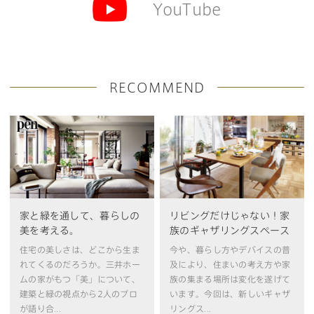
YouTube
RECOMMEND
家と緑を通して、暮らしの
リビングだけじゃない！家
美を考える。
族のギャザリングスペース
住宅の美しさは、どこから生ま
今や、暮らし方やデバイスの普
れてくるのだろうか。三井ホー
及により、住まいの考え方や家
ムの家がもつ「美」について、
族の集まる場所は変化を遂げて
建築と緑の視点から2人のプロ
います。今回は、新しいギャザ
が語り合...
リングス...