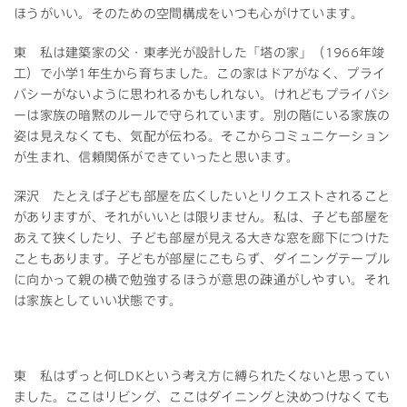
ほうがいい。そのための空間構成をいつも心がけています。
東 私は建築家の父・東孝光が設計した「塔の家」（1966年竣
工）で小学1年生から育ちました。この家はドアがなく、プライ
バシーがないように思われるかもしれない。けれどもプライバシ
ーは家族の暗黙のルールで守られています。別の階にいる家族の
姿は見えなくても、気配が伝わる。そこからコミュニケーション
が生まれ、信頼関係ができていったと思います。
深沢 たとえば子ども部屋を広くしたいとリクエストされること
がありますが、それがいいとは限りません。私は、子ども部屋を
あえて狭くしたり、子ども部屋が見える大きな窓を廊下につけた
こともあります。子どもが部屋にこもらず、ダイニングテーブル
に向かって親の横で勉強するほうが意思の疎通がしやすい。それ
は家族としていい状態です。
東 私はずっと何LDKという考え方に縛られたくないと思ってい
ました。ここはリビング、ここはダイニングと決めつけなくても