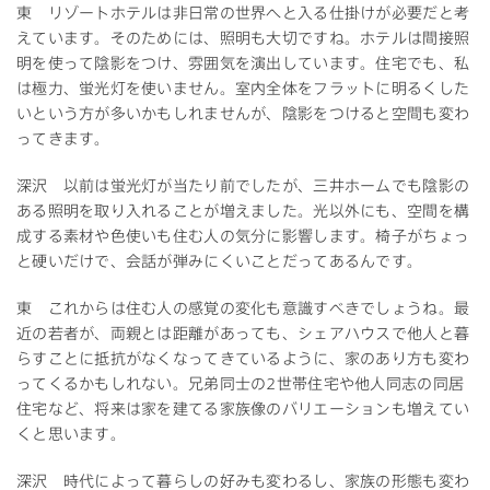
東 リゾートホテルは非日常の世界へと入る仕掛けが必要だと考
えています。そのためには、照明も大切ですね。ホテルは間接照
明を使って陰影をつけ、雰囲気を演出しています。住宅でも、私
は極力、蛍光灯を使いません。室内全体をフラットに明るくした
いという方が多いかもしれませんが、陰影をつけると空間も変わ
ってきます。
深沢 以前は蛍光灯が当たり前でしたが、三井ホームでも陰影の
ある照明を取り入れることが増えました。光以外にも、空間を構
成する素材や色使いも住む人の気分に影響します。椅子がちょっ
と硬いだけで、会話が弾みにくいことだってあるんです。
東 これからは住む人の感覚の変化も意識すべきでしょうね。最
近の若者が、両親とは距離があっても、シェアハウスで他人と暮
らすことに抵抗がなくなってきているように、家のあり方も変わ
ってくるかもしれない。兄弟同士の2世帯住宅や他人同志の同居
住宅など、将来は家を建てる家族像のバリエーションも増えてい
くと思います。
深沢 時代によって暮らしの好みも変わるし、家族の形態も変わ