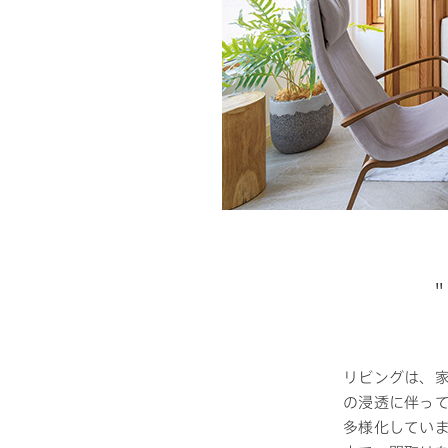
ドクタープランニュース
リフォーム事業所一覧
カ
資料請求
お問い合わせ
カタログ請求
ご相談デス
モデルハウス紹介
ご相談
カタログ請求
ご相談デス
カタログ請求
お問い合わ
建築実例
リビングは、
の浸透に伴っ
多様化してい