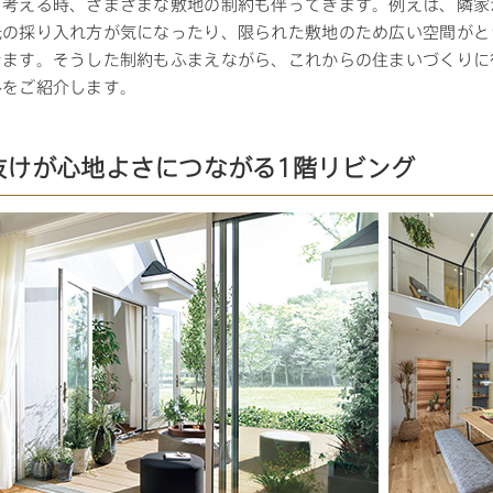
を考える時、さまざまな敷地の制約も伴ってきます。例えば、隣家
光の採り入れ方が気になったり、限られた敷地のため広い空間がと
きます。そうした制約もふまえながら、これからの住まいづくりに
三井ホームワールド
㎥設計
ルをご紹介します。
抜けが心地よさにつながる1階リビング
家族
店舗併用住宅
多世帯住宅
別荘・リゾートハウス
グ請求
イベント情報
ご相談デスク