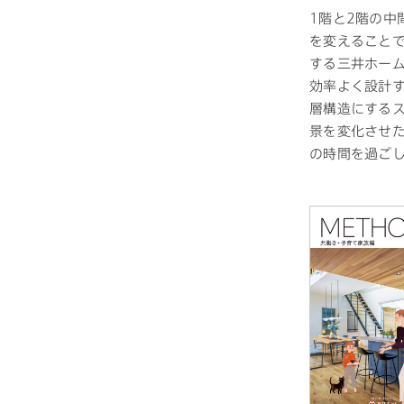
1階と2階の中
を変えること
する三井ホー
効率よく設計
層構造にする
景を変化させ
の時間を過ご