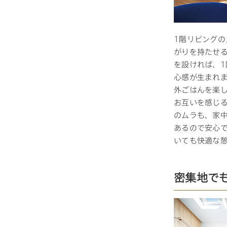
1階リビング
がりを持たせ
を設ければ、
心感が生まれ
外ごはんを楽
お互いを感じ
のムラも、家
あるので安心
いても快適な
密集地で