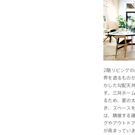
2階リビング
界を遮るもの
かした勾配天
す。三井ホー
るため、夏の
き、スペース
は、隣接する
グやアウトド
が高まってい