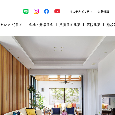
サステナビリティ
企業情報
(セレクト)住宅
宅地・分譲住宅
賃貸住宅建築
医院建築
施設
プロが厳選した住まいをセレク
土地・建物探しをコンサルティン
イベント＆セミナー
セミナー・相談会情報
万全のサポート
企業向け不動産活用（CRE）
開業のための物件情報
リフォーム実例
取扱商品
グ
セミナー・内覧会レポート
診療圏調査依頼
福祉・介護施設実例
企業向け不動産活用（CRE）
ランドパートナー
規格住宅｜三井ホームセレクト
文教・保育施設実例