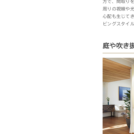
方で、間取り
周りの視線や
心配も生じて
お住まいづくりガイド
ビングスタイ
暮らし方
庭や吹き
共働き家族
子育て家族
多世帯
住宅タイプ
3・4階建て
平屋
賃貸併用住宅
モデルハウス紹介
カタロ