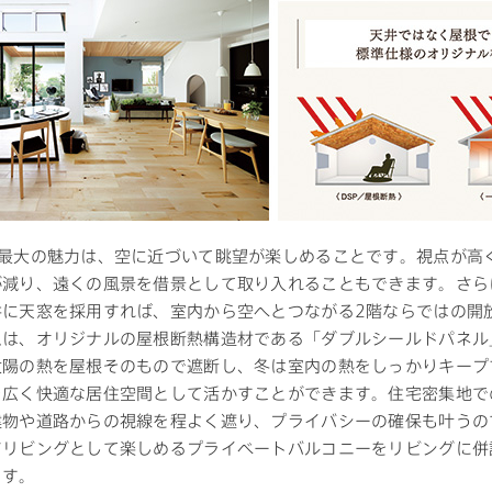
の最大の魅力は、空に近づいて眺望が楽しめることです。視点が高
が減り、遠くの風景を借景として取り入れることもできます。さら
井に天窓を採用すれば、室内から空へとつながる2階ならではの開
ムは、オリジナルの屋根断熱構造材である「ダブルシールドパネル
太陽の熱を屋根そのもので遮断し、冬は室内の熱をしっかりキープ
を広く快適な居住空間として活かすことができます。住宅密集地で
建物や道路からの視線を程よく遮り、プライバシーの確保も叶うの
アリビングとして楽しめるプライベートバルコニーをリビングに併
ます。