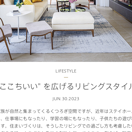
ランドパートナー一覧
商業施設実例
タログ請求
ご相談デスク
社宅・寮・事務所実例
都市建築実例
ク
デスク
ク
せフォーム
LIFESTYLE
"ここちいい" を広げるリビングスタイ
デザイン
全館空調
JUN.30.2023
家族が自然と集まってくるくつろぎ空間ですが、近年はステイホー
て、仕事場にもなったり、学習の場にもなったり、子供たちの遊び
ます。住まいづくりは、そうしたリビングでの過ごし方も考慮した