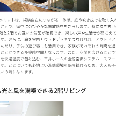
のメリットは、縦横自在につながる一体感。庭や吹き抜けを取り入
ることで、家中にのびやかな開放感をもたらします。特に吹き抜け
1階と2階でお互いの気配が確認でき、楽しい声や生活音が聞こえ
ます。さらに、庭を室内とウッドデッキでつなげれば、アウトドア
しんだり、子供の遊び場にも活用でき、家族がそれぞれの時間を過
ることができる多機能空間となります。また、空間を広げることで
中を快適温度で包み込む、三井ホームの全館空調システム「スマー
です。どこにいても心地よい温熱環境を保ち続けるため、大人も子
憩いの場になります。
も光と風を満喫できる2階リビング