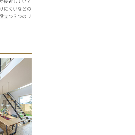
が接近していて
りにくいなどの
役立つ３つのリ
長期保証
モデルハウス・
見学可能実例
土地を探す
全国エリア情報
カタログ請求
オンライン相談