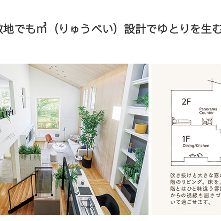
地でも㎥（りゅうべい）設計でゆとりを生む1