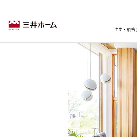
注文・規格
戸建住宅トップ
宅地・分譲住宅トップ
賃貸住宅建築トップ
医院建築トップ
木材・建材トップ
リフォームトップ
施設建築トップ
あなたの理想の住まいをかたちに
宅地/建築条件付宅地
木造マンションMOCXION
実例紹介
リフォームメニュー
事業本部案内
建売/戸建分譲
木造賃貸住宅MOCXSTYLE
ドクターズ宝箱
事業内容
実例紹介
注文住宅｜三井ホームオーダー
既存住宅（SumStock）
実例紹介
ドクターズヴォイス
建築実例
選ばれる理由