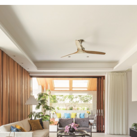
規格住宅｜三井ホームセレクト
ランドパートナー一覧
商業施設実例
社宅・寮・事務所実例
タログ請求
ご相談デスク
都市建築実例
ク
ク
デスク
せフォーム
デザイン
全館空調