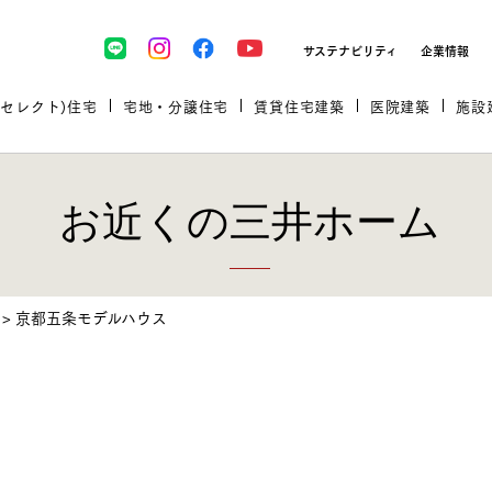
サステナビリティ
企業情報
(セレクト)住宅
宅地・分譲住宅
賃貸住宅建築
医院建築
施設
お近くの三井ホーム
プロが厳選した住まいをセレク
>
京都五条モデルハウス
土地・建物探しをコンサルティン
イベント＆セミナー
セミナー・相談会情報
万全のサポート
企業向け不動産活用（CRE）
開業のための物件情報
リフォーム実例
取扱商品
グ
セミナー・内覧会レポート
診療圏調査依頼
福祉・介護施設実例
企業向け不動産活用（CRE）
ランドパートナー
文教・保育施設実例