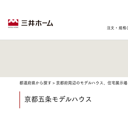
注文・規格
戸建住宅トップ
宅地・分譲住宅トップ
賃貸住宅建築トップ
医院建築トップ
木材・建材トップ
リフォームトップ
施設建築トップ
あなたの理想の住まいをかたちに
都道府県から探す
>
京都府周辺のモデルハウス、住宅展示場
京都五条モデルハウス
宅地/建築条件付宅地
木造マンションMOCXION
実例紹介
リフォームメニュー
事業本部案内
建売/戸建分譲
木造賃貸住宅MOCXSTYLE
ドクターズ宝箱
事業内容
実例紹介
既存住宅（SumStock）
実例紹介
ドクターズヴォイス
建築実例
選ばれる理由