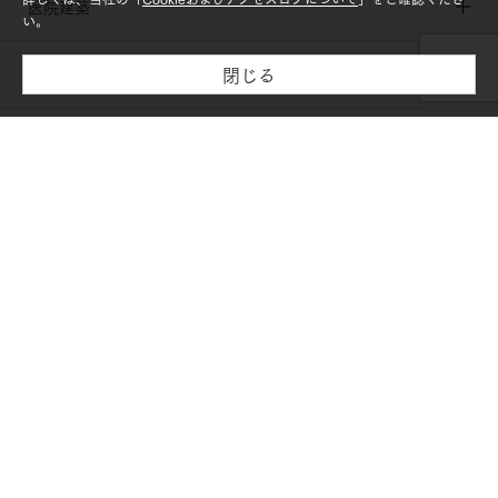
医院建築
い。
閉じる
施設建築
木材・建材
リフォーム
PAGETOP
個人情報保護方針