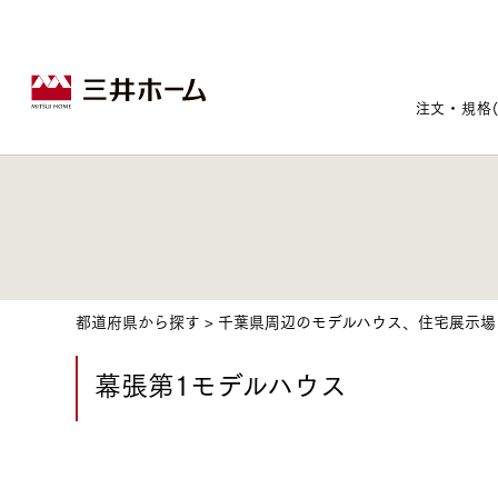
注文・規格
戸建住宅トップ
宅地・分譲住宅トップ
賃貸住宅建築トップ
医院建築トップ
木材・建材トップ
リフォームトップ
施設建築トップ
あなたの理想の住まいをかたちに
都道府県から探す
>
千葉県周辺のモデルハウス、住宅展示場
幕張第1モデルハウス
宅地/建築条件付宅地
木造マンションMOCXION
実例紹介
リフォームメニュー
事業本部案内
建売/戸建分譲
木造賃貸住宅MOCXSTYLE
ドクターズ宝箱
事業内容
実例紹介
既存住宅（SumStock）
実例紹介
ドクターズヴォイス
建築実例
選ばれる理由