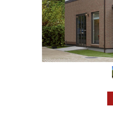
お住まいづくりガイド
暮らし方
共働き家族
子育て家族
多世帯
住宅タイプ
3・4階建て
平屋
賃貸併用住宅
モデルハウス紹介
カタロ