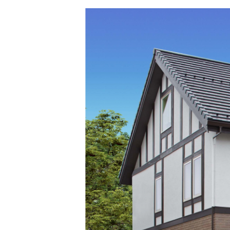
注文住宅｜三井ホームオーダー
ドクタープランニュース
リフォーム事業所一覧
カ
資料請求
お問い合わせ
カタログ請求
ご相談デス
モデルハウス紹介
カタログ請求
ご相談デス
ご相談
カタログ請求
お問い合わ
建築実例