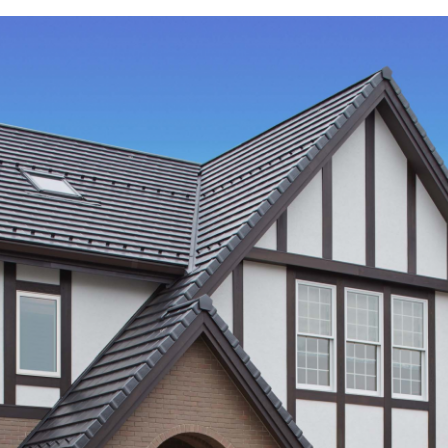
規格住宅｜三井ホームセレクト
ランドパートナー一覧
商業施設実例
社宅・寮・事務所実例
タログ請求
ご相談デスク
都市建築実例
ク
ク
デスク
せフォーム
デザイン
全館空調