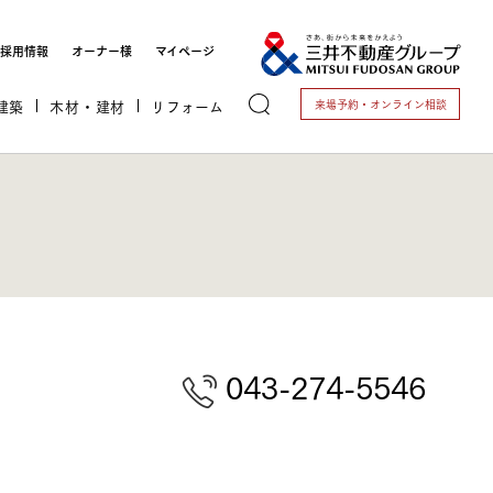
採用情報
オーナー様
マイページ
建築
木材・建材
リフォーム
来場予約・
オンライン相談
トする
043-274-5546
これから開業される方
開業されている方