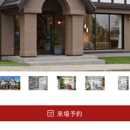
三井ホームワールド
㎥設計
家族
店舗併用住宅
多世帯住宅
別荘・リゾートハウス
グ請求
イベント情報
ご相談デスク