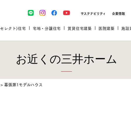
サステナビリティ
企業情報
(セレクト)住宅
宅地・分譲住宅
賃貸住宅建築
医院建築
施設
お近くの三井ホーム
プロが厳選した住まいをセレク
>
幕張第1モデルハウス
土地・建物探しをコンサルティン
イベント＆セミナー
セミナー・相談会情報
万全のサポート
企業向け不動産活用（CRE）
開業のための物件情報
リフォーム実例
取扱商品
グ
セミナー・内覧会レポート
診療圏調査依頼
福祉・介護施設実例
企業向け不動産活用（CRE）
ランドパートナー
文教・保育施設実例