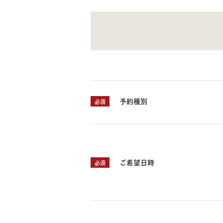
お住まいづくりガイド
暮らし方
共働き家族
子育て家族
多世帯
住宅タイプ
予約種別
必須
3・4階建て
平屋
賃貸併用住宅
モデルハウス紹介
カタロ
ご希望日時
必須