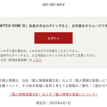
ランドパートナー一覧
商業施設実例
047-437-9412
社宅・寮・事務所実例
タログ請求
ご相談デスク
都市建築実例
ク
ク
デスク
」会員の方はログインすると、
お手続きがスムーズで
MITSUI HOME ID
せフォーム
ログイン
インせずに進む場合は、このまま以下の内容をご入力ください。
の途中でログインすると、入力内容はリセットされますのでご注意ください。
ての方（新規会員登録）は
こちら
デザイン
全館空調
の個人情報は、当社「個人情報保護方針」および「個人情報の取扱いに
各種イベント、その他お客様に有用と考えうる情報のご案内・ご紹介の
「個人情報保護方針」および「個人情報の取扱いについて」
制定日：2022年4月1日