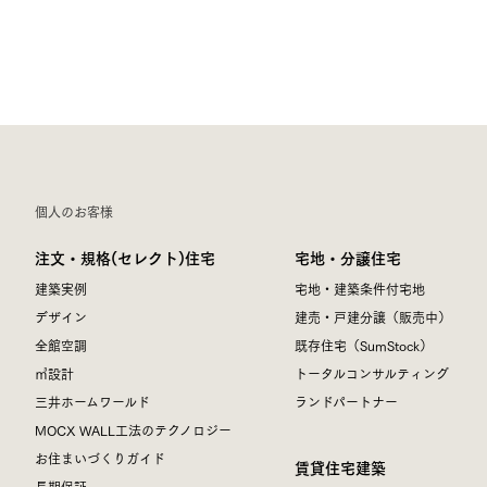
個人のお客様
注文・規格(セレクト)住宅
宅地・分譲住宅
建築実例
宅地・建築条件付宅地
デザイン
建売・戸建分譲（販売中）
全館空調
既存住宅（SumStock）
㎥設計
トータルコンサルティング
三井ホームワールド
ランドパートナー
MOCX WALL工法のテクノロジー
お住まいづくりガイド
賃貸住宅建築
長期保証