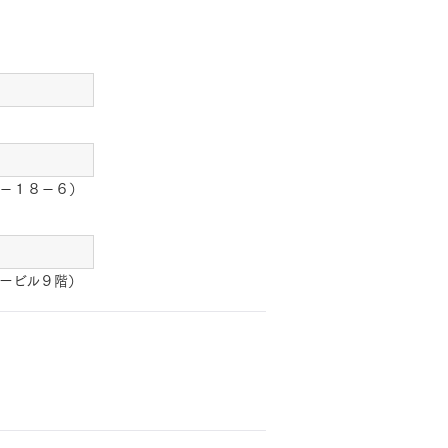
－１８－６）
ービル９階）