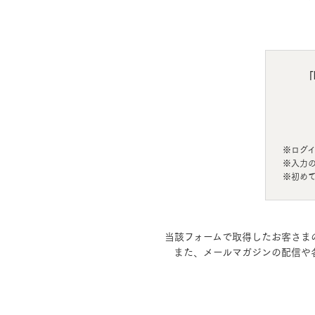
ドクタープランニュース
リフォーム事業所一覧
カ
資料請求
お問い合わせ
カタログ請求
ご相談デス
モデルハウス紹介
カタログ請求
ご相談デス
ご相談
「
カタログ請求
お問い合わ
※ログ
※入力
※初め
建築実例
当該フォームで取得したお客さま
また、メールマガジンの配信や