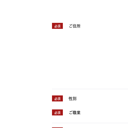
ご住所
必須
性別
必須
ご職業
必須