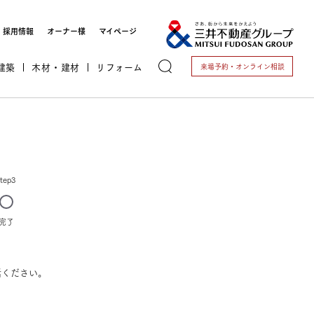
採用情報
オーナー様
マイページ
建築
木材・建材
リフォーム
来場予約・
オンライン相談
トする
step3
完了
これから開業される方
話ください。
開業されている方