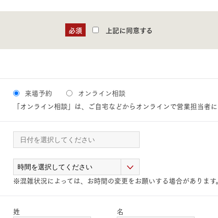
三井ホームワールド
㎥設計
必須
上記に同意する
家族
来場予約
オンライン相談
「オンライン相談」は、ご自宅などからオンラインで営業担当者に
店舗併用住宅
多世帯住宅
別荘・リゾートハウス
グ請求
イベント情報
ご相談デスク
※混雑状況によっては、お時間の変更をお願いする場合があります
姓
名