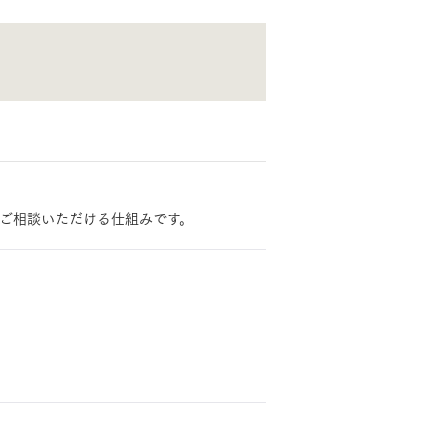
見学可能実例
土地を探す
長期保証
全国エリア情報
カタログ請求
オンライン相談
ご相談いただける仕組みです。
。