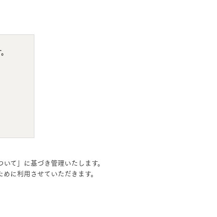
す。
MOCX WALL工法のテク
ついて」に基づき管理いたします。
ノロジー
ために利用させていただきます。
モデルハウス・