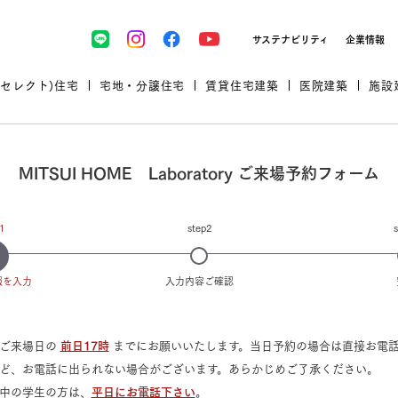
サステナビリティ
企業情報
(セレクト)住宅
宅地・分譲住宅
賃貸住宅建築
医院建築
施設
MITSUI HOME Laboratory ご来場予約フォーム
プロが厳選した住まいをセレク
1
step2
報
を入力
入力内容
ご確認
土地・建物探しをコンサルティン
イベント＆セミナー
セミナー・相談会情報
万全のサポート
企業向け不動産活用（CRE）
開業のための物件情報
リフォーム実例
はご来場日の
前日17時
までにお願いいたします。当日予約の場合は直接お電
取扱商品
グ
セミナー・内覧会レポート
診療圏調査依頼
ど、お電話に出られない場合がございます。あらかじめご了承ください。
福祉・介護施設実例
企業向け不動産活用（CRE）
ランドパートナー
文教・保育施設実例
中の学生の方は、
平日にお電話下さい
。
規格住宅｜三井ホームセレクト