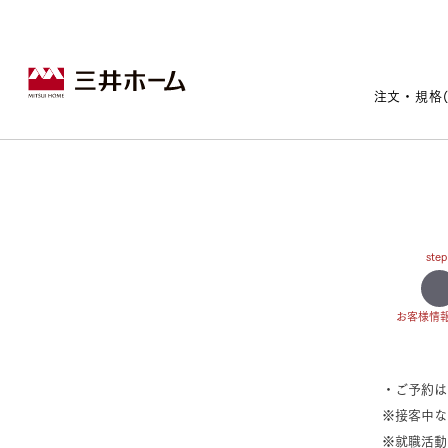
注文・規格
戸建住宅トップ
宅地・分譲住宅トップ
賃貸住宅建築トップ
医院建築トップ
木材・建材トップ
リフォームトップ
施設建築トップ
あなたの理想の住まいをかたちに
step
お客様情
宅地/建築条件付宅地
木造マンションMOCXION
実例紹介
リフォームメニュー
・ご予約
事業本部案内
建売/戸建分譲
木造賃貸住宅MOCXSTYLE
ドクターズ宝箱
事業内容
※接客中な
実例紹介
既存住宅（SumStock）
実例紹介
ドクターズヴォイス
建築実例
選ばれる理由
※就職活動
注文住宅｜三井ホームオーダー