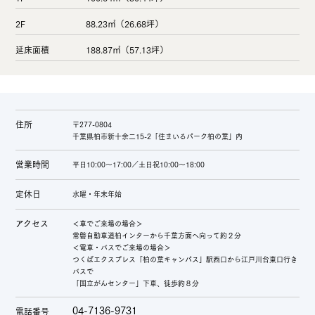
2F
88.23㎡（26.68坪）
延床面積
188.87㎡（57.13坪）
住所
〒277-0804
千葉県柏市新十余二15-2「住まいるパーク柏の葉」内
営業時間
平日10:00～17:00／土日祝10:00～18:00
定休日
水曜・年末年始
アクセス
＜車でご来場の場合＞
常磐自動車道柏インターから千葉方面へ向って約２分
＜電車・バスでご来場の場合＞
つくばエクスプレス「柏の葉キャンパス」駅西口から江戸川台東口行き
バスで
「国立がんセンター」下車、徒歩約８分
04-7136-9731
電話番号