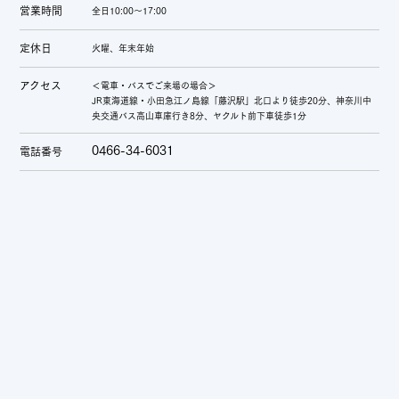
営業時間
全日10:00～17:00
定休日
火曜、年末年始
アクセス
＜電車・バスでご来場の場合＞
JR東海道線・小田急江ノ島線「藤沢駅」北口より徒歩20分、神奈川中
央交通バス高山車庫行き8分、ヤクルト前下車徒歩1分
0466-34-6031
電話番号