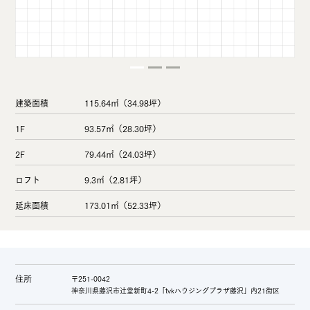
建築面積
115.64㎡（34.98坪）
1F
93.57㎡（28.30坪）
2F
79.44㎡（24.03坪）
ロフト
9.3㎡（2.81坪）
延床面積
173.01㎡（52.33坪）
住所
〒251-0042
神奈川県藤沢市辻堂新町4-2「tvkハウジングプラザ藤沢」内21街区