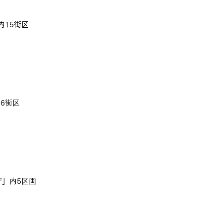
内15街区
6街区
ザ」内5区画