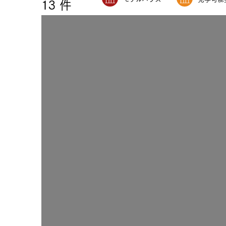
13
件
注文住宅｜三井ホームオーダー
ドクタープランニュース
リフォーム事業所一覧
カ
資料請求
お問い合わせ
カタログ請求
ご相談デス
モデルハウス紹介
カタログ請求
ご相談デス
ご相談
カタログ請求
お問い合わ
建築実例