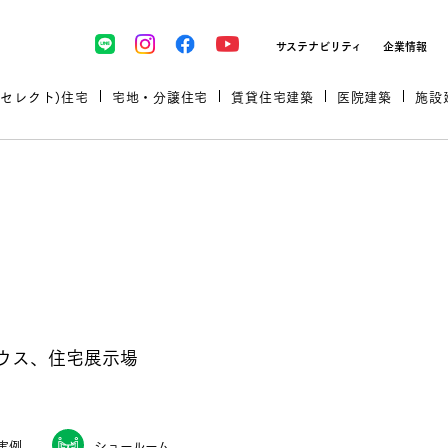
サステナビリティ
企業情報
(セレクト)住宅
宅地・分譲住宅
賃貸住宅建築
医院建築
施設
プロが厳選した住まいをセレク
ウス、住宅展示場
土地・建物探しをコンサルティン
イベント＆セミナー
セミナー・相談会情報
万全のサポート
企業向け不動産活用（CRE）
開業のための物件情報
リフォーム実例
取扱商品
グ
セミナー・内覧会レポート
診療圏調査依頼
福祉・介護施設実例
企業向け不動産活用（CRE）
ランドパートナー
文教・保育施設実例
実例
ショールーム