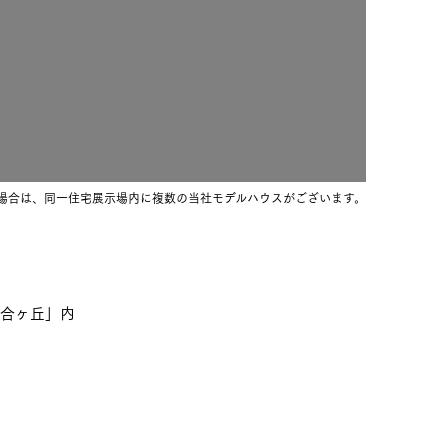
長期保証
場合は、同一住宅展示場内に複数の当社モデルハウスがございます。
モデルハウス・
見学可能実例
土地を探す
百合ヶ丘」内
全国エリア情報
カタログ請求
オンライン相談