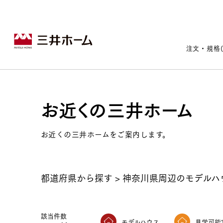
注文・規格
お近くの三井ホーム
戸建住宅トップ
宅地・分譲住宅トップ
賃貸住宅建築トップ
医院建築トップ
木材・建材トップ
リフォームトップ
施設建築トップ
あなたの理想の住まいをかたちに
お近くの三井ホームをご案内します。
都道府県から探す
>
神奈川県周辺のモデルハ
宅地/建築条件付宅地
木造マンションMOCXION
実例紹介
リフォームメニュー
事業本部案内
建売/戸建分譲
木造賃貸住宅MOCXSTYLE
ドクターズ宝箱
事業内容
実例紹介
既存住宅（SumStock）
実例紹介
ドクターズヴォイス
該当件数
建築実例
選ばれる理由
モデルハウス
見学可能