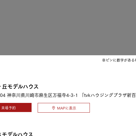
三井ホームワールド
㎥設計
家族
※ピンに数字がある
店舗併用住宅
多世帯住宅
別荘・リゾートハウス
ヶ丘モデルハウス
04
神奈川県川崎市麻生区万福寺4-3-1 「tvkハウジングプラザ新
グ請求
イベント情報
ご相談デスク
来場予約
MAPに表示
３モデルハウス