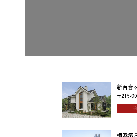
お住まいづくりガイド
暮らし方
共働き家族
子育て家族
多世帯
住宅タイプ
3・4階建て
平屋
賃貸併用住宅
新百合
〒215-00
モデルハウス紹介
カタロ
横浜第