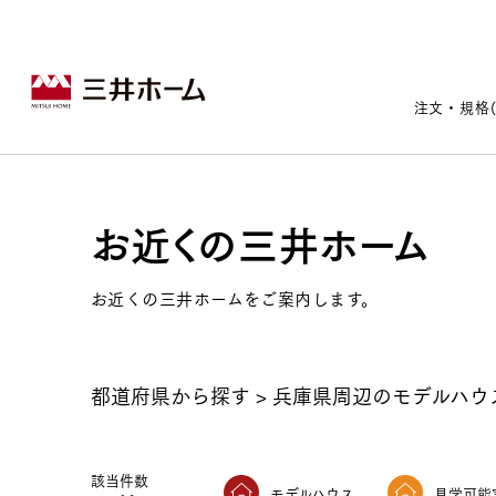
注文・規格
お近くの三井ホーム
戸建住宅トップ
宅地・分譲住宅トップ
賃貸住宅建築トップ
医院建築トップ
木材・建材トップ
リフォームトップ
施設建築トップ
あなたの理想の住まいをかたちに
お近くの三井ホームをご案内します。
都道府県から探す
>
兵庫県周辺のモデルハウ
宅地/建築条件付宅地
木造マンションMOCXION
実例紹介
リフォームメニュー
事業本部案内
建売/戸建分譲
木造賃貸住宅MOCXSTYLE
ドクターズ宝箱
事業内容
実例紹介
既存住宅（SumStock）
実例紹介
ドクターズヴォイス
該当件数
建築実例
選ばれる理由
モデルハウス
見学可能