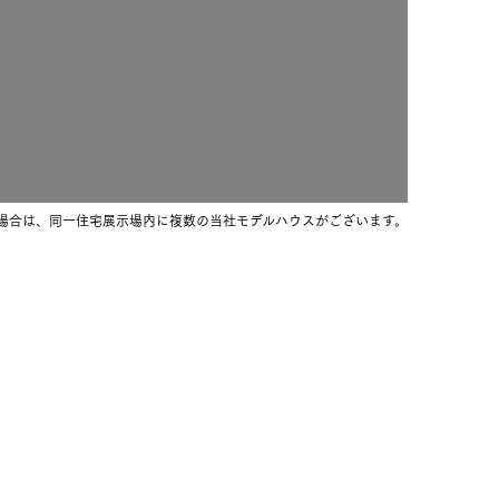
全国エリア情報
長期保証
カタログ請求
オンライン相談
場合は、同一住宅展示場内に複数の当社モデルハウスがございます。