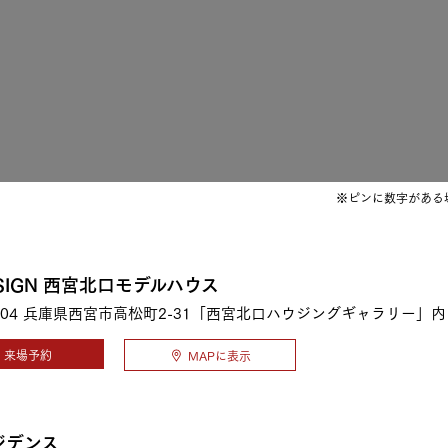
三井ホームワールド
㎥設計
家族
※ピンに数字がある
店舗併用住宅
多世帯住宅
別荘・リゾートハウス
 SIGN 西宮北口モデルハウス
04
兵庫県西宮市高松町2-31「西宮北口ハウジングギャラリー」内
グ請求
イベント情報
ご相談デスク
来場予約
MAPに表示
ジデンス