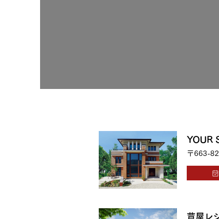
お住まいづくりガイド
暮らし方
共働き家族
子育て家族
多世帯
住宅タイプ
3・4階建て
平屋
賃貸併用住宅
YOUR
〒663-82
モデルハウス紹介
カタロ
芦屋レ