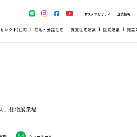
サステナビリティ
企業情報
(セレクト)住宅
宅地・分譲住宅
賃貸住宅建築
医院建築
施設
プロが厳選した住まいをセレク
ス、住宅展示場
土地・建物探しをコンサルティン
イベント＆セミナー
セミナー・相談会情報
万全のサポート
企業向け不動産活用（CRE）
開業のための物件情報
リフォーム実例
取扱商品
グ
セミナー・内覧会レポート
診療圏調査依頼
福祉・介護施設実例
企業向け不動産活用（CRE）
ランドパートナー
文教・保育施設実例
実例
ショールーム