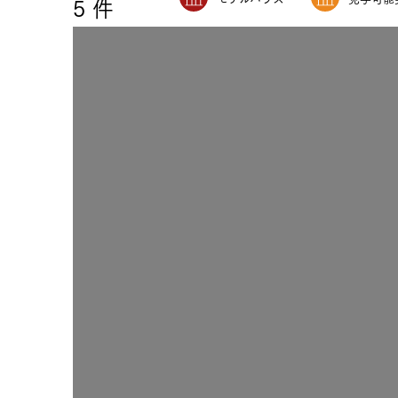
5
件
注文住宅｜三井ホームオーダー
ドクタープランニュース
リフォーム事業所一覧
カ
資料請求
お問い合わせ
カタログ請求
ご相談デス
モデルハウス紹介
カタログ請求
ご相談デス
ご相談
カタログ請求
お問い合わ
建築実例