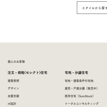
スタイルから探
個人のお客様
注文・規格(セレクト)住宅
宅地・分譲住宅
建築実例
宅地・建築条件付宅地
デザイン
建売・戸建分譲（販売中）
全館空調
既存住宅（SumStock）
㎥設計
トータルコンサルティング