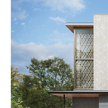
注文住宅｜三井ホームオーダー
ドクタープランニュース
リフォーム事業所一覧
カ
資料請求
お問い合わせ
カタログ請求
ご相談デス
モデルハウス紹介
カタログ請求
ご相談デス
ご相談
カタログ請求
お問い合わ
建築実例