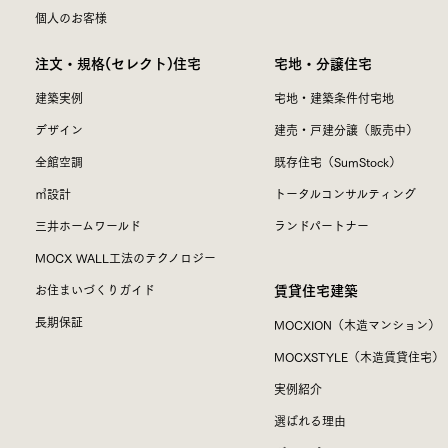
個人のお客様
注文・規格(セレクト)住宅
宅地・分譲住宅
建築実例
宅地・建築条件付宅地
デザイン
建売・戸建分譲（販売中）
全館空調
既存住宅（SumStock）
㎥設計
トータルコンサルティング
三井ホームワールド
ランドパートナー
MOCX WALL工法のテクノロジー
賃貸住宅建築
お住まいづくりガイド
長期保証
MOCXION（木造マンション）
MOCXSTYLE（木造賃貸住宅）
実例紹介
選ばれる理由