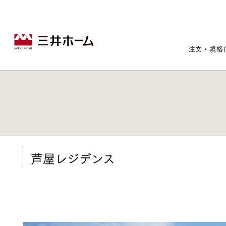
注文・規格
戸建住宅トップ
宅地・分譲住宅トップ
賃貸住宅建築トップ
医院建築トップ
木材・建材トップ
リフォームトップ
施設建築トップ
あなたの理想の住まいをかたちに
芦屋レジデンス
宅地/建築条件付宅地
木造マンションMOCXION
実例紹介
リフォームメニュー
事業本部案内
建売/戸建分譲
木造賃貸住宅MOCXSTYLE
ドクターズ宝箱
事業内容
実例紹介
既存住宅（SumStock）
実例紹介
ドクターズヴォイス
建築実例
選ばれる理由