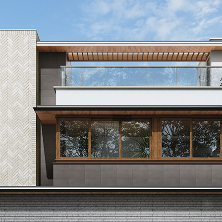
規格住宅｜三井ホームセレクト
ランドパートナー一覧
商業施設実例
社宅・寮・事務所実例
タログ請求
ご相談デスク
都市建築実例
ク
ク
デスク
せフォーム
デザイン
全館空調