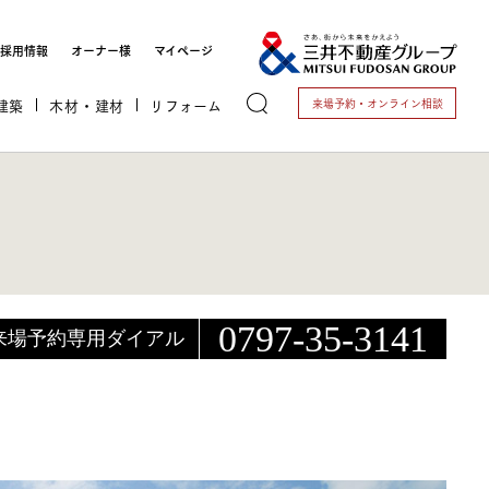
採用情報
オーナー様
マイページ
建築
木材・建材
リフォーム
来場予約・
オンライン相談
トする
0797-35-3141
来場予約専用ダイアル
これから開業される方
開業されている方