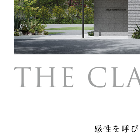
お住まいづくりガイド
暮らし方
共働き家族
子育て家族
多世帯
住宅タイプ
3・4階建て
平屋
賃貸併用住宅
モデルハウス紹介
カタロ
感性を呼び