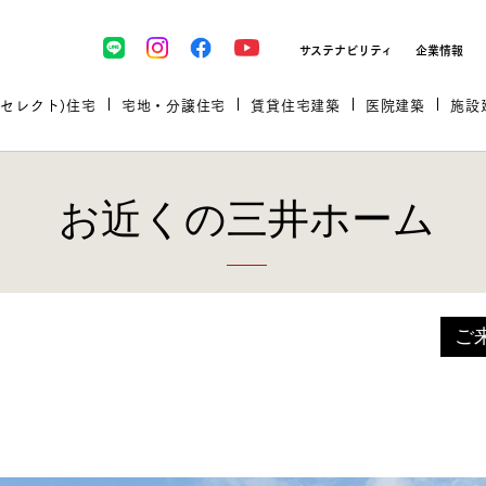
サステナビリティ
企業情報
(セレクト)住宅
宅地・分譲住宅
賃貸住宅建築
医院建築
施設
お近くの三井ホーム
プロが厳選した住まいをセレク
ご
土地・建物探しをコンサルティン
イベント＆セミナー
セミナー・相談会情報
万全のサポート
企業向け不動産活用（CRE）
開業のための物件情報
リフォーム実例
取扱商品
グ
セミナー・内覧会レポート
診療圏調査依頼
福祉・介護施設実例
企業向け不動産活用（CRE）
ランドパートナー
文教・保育施設実例