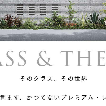
三井ホームワールド
㎥設計
家族
店舗併用住宅
多世帯住宅
別荘・リゾートハウス
そのクラス、その世界
グ請求
イベント情報
ご相談デスク
覚ます、
かつてないプレミアム・