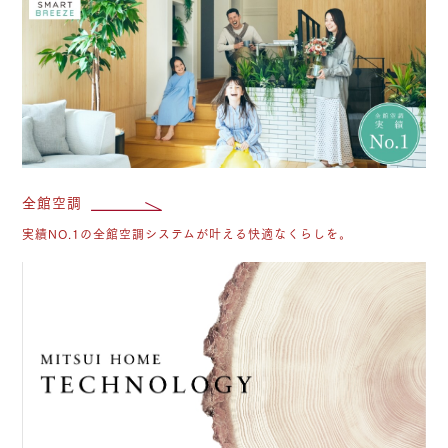
全館空調
実績NO.1の全館空調システムが叶える快適なくらしを。
M