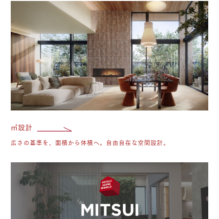
㎥
㎥設計
広さの基準を、面積から体積へ。自由自在な空間設計。
三