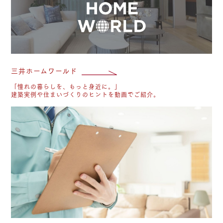
三井ホームワールド
「憧れの暮らしを、もっと身近に。」
建築実例や住まいづくりのヒントを動画でご紹介。
長