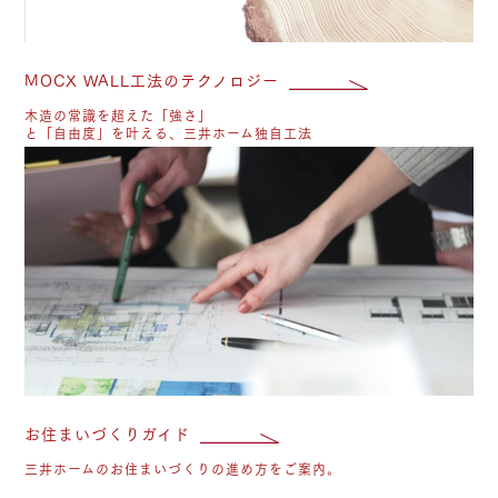
MOCX WALL工法のテクノロジー
木造の常識を超えた「強さ」
と「自由度」を叶える、三井ホーム独自工法
お
お住まいづくりガイド
三井ホームのお住まいづくりの進め方をご案内。