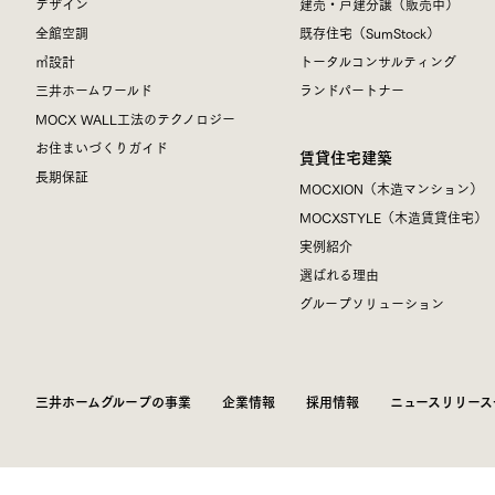
デザイン
建売・戸建分譲（販売中）
全館空調
既存住宅（SumStock）
㎥設計
トータルコンサルティング
三井ホームワールド
ランドパートナー
MOCX WALL工法のテクノロジー
お住まいづくりガイド
賃貸住宅建築
長期保証
MOCXION（木造マンション）
MOCXSTYLE（木造賃貸住宅）
実例紹介
選ばれる理由
グループソリューション
三井ホームグループの事業
企業情報
採用情報
ニュースリリース