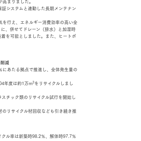
が高まりました。
年保証システムと連動した長期メンテナン
気を行え、エネルギー消費効率の高い全
もに、併せてドレーン（排水）と加湿時
装着を可能としました。また、ヒートポ
％削減
％にあたる拠点で推進し、全体発生量の
3
04年度は約1万m
をリサイクルしまし
ラスチック類のリサイクル試行を開始し
材のリサイクル材回収なども引き続き推
率は新築時98.2％、解体時97.7％