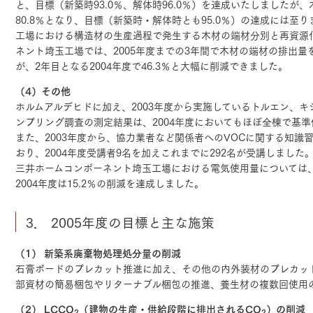
と、目標（新築時93.0％、解体時96.0％）を達成いたしましたが、
80.8％となり、目標（新築時・解体時とも95.0％）の達成には至
工場における構造材の生産過程で発生する木材の端材分別と再資源
ネント埼玉工場では、2005年度までの3年間で木材の端材の排出量を2
が、2年目となる2004年度で46.3％と大幅に削減できました。
（4）その他
ホルムアルデヒドに加え、2003年度から実施しているトルエン、
ンプリング調査の測定結果は、2004年度においてもほぼ全棟で基
また、2003年度から、協力業者など関係者へのVOCに関する知識
おり、2004年度受講者9名を加えこれまでに292名が受講しました
三井ホームコンポーネント埼玉工場における電気使用量については、2
2004年度は15.2％の削減を達成しました。
3． 2005年度の目標と主な施策
（1） 新築系廃棄物処理処分量の削減
石膏ボードのプレカット推進に加え、その他の内外装材のプレカッ
部資材の簡易梱包やリターナブル梱包の推進、養生材の複数回使用
（2） LCCO
（建物の生産・供給段階に排出されるCO
）の削減
2
2