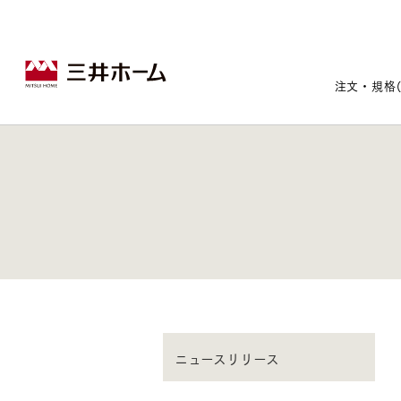
注文・規格
戸建住宅トップ
宅地・分譲住宅トップ
賃貸住宅建築トップ
医院建築トップ
木材・建材トップ
リフォームトップ
施設建築トップ
あなたの理想の住まいをかたちに
宅地/建築条件付宅地
木造マンションMOCXION
実例紹介
リフォームメニュー
事業本部案内
ニュースリリース
建売/戸建分譲
木造賃貸住宅MOCXSTYLE
ドクターズ宝箱
事業内容
実例紹介
既存住宅（SumStock）
実例紹介
ドクターズヴォイス
建築実例
選ばれる理由
注文住宅｜三井ホームオーダー