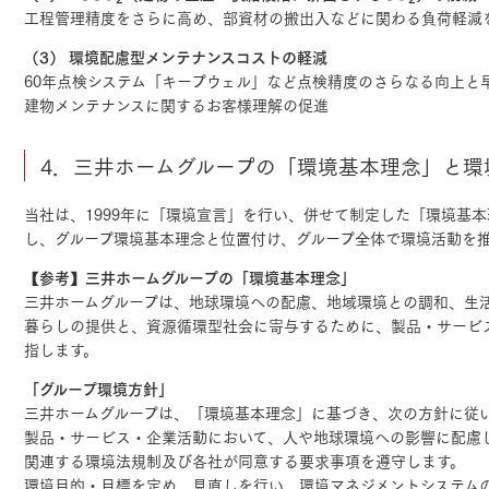
工程管理精度をさらに高め、部資材の搬出入などに関わる負荷軽減
（3） 環境配慮型メンテナンスコストの軽減
60年点検システム「キープウェル」など点検精度のさらなる向上と
建物メンテナンスに関するお客様理解の促進
4．三井ホームグループの「環境基本理念」と環
当社は、1999年に「環境宣言」を行い、併せて制定した「環境基本
し、グループ環境基本理念と位置付け、グループ全体で環境活動を
【参考】三井ホームグループの「環境基本理念」
三井ホームグループは、地球環境への配慮、地域環境との調和、生
暮らしの提供と、資源循環型社会に寄与するために、製品・サービ
指します。
「グループ環境方針」
三井ホームグループは、「環境基本理念」に基づき、次の方針に従
製品・サービス・企業活動において、人や地球環境への影響に配慮
関連する環境法規制及び各社が同意する要求事項を遵守します。
環境目的・目標を定め、見直しを行い、環境マネジメントシステム