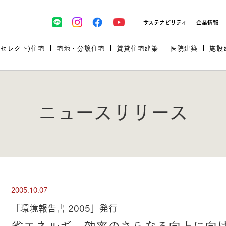
サステナビリティ
企業情報
(セレクト)住宅
宅地・分譲住宅
賃貸住宅建築
医院建築
施設
ニュースリリース
プロが厳選した住まいをセレク
2005.10.07
土地・建物探しをコンサルティン
イベント＆セミナー
セミナー・相談会情報
万全のサポート
企業向け不動産活用（CRE）
開業のための物件情報
リフォーム実例
取扱商品
グ
セミナー・内覧会レポート
診療圏調査依頼
「環境報告書 2005」発行
福祉・介護施設実例
企業向け不動産活用（CRE）
ランドパートナー
省エネルギー効率のさらなる向上に向
文教・保育施設実例
規格住宅｜三井ホームセレクト