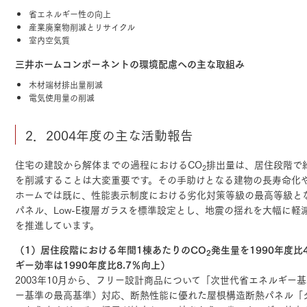
省エネルギー性の向上
三井ホームワールド
㎥設計
産業廃棄物削減とリサイクル
室内空気質
三井ホームコンポーネントの環境配慮への主な取組み
木材端材排出量削減
家族
電気使用量の削減
2．2004年度の主な活動報告
店舗併用住宅
多世帯住宅
別荘・リゾートハウス
住宅の建設から解体までの過程におけるCO
排出量は、居住段階で約
2
グ請求
イベント情報
ご相談デスク
を削減することは大変重要です。その手助けとなる建物の長寿命化
ホームでは既に、性能表示制度における劣化対策等級の最高等級と
パネル、Low-E複層ガラスを標準設定とし、地震の揺れを大幅に軽減
を推進しています。
（1）居住段階における年間1棟あたりのCO
発生量を1990年度比4
2
ギー効率は1990年度比8.7％向上）
2003年10月から、フリー設計商品について「次世代省エネルギー
ー基準の最高基準）対応、断熱性能に優れた屋根構造断熱パネル「