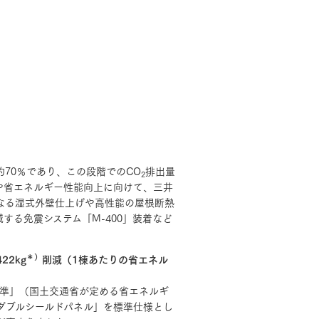
長期保証
モデルハウス・
見学可能実例
土地を探す
全国エリア情報
カタログ請求
オンライン相談
70％であり、この段階でのCO
排出量
2
や省エネルギー性能向上に向けて、三井
なる湿式外壁仕上げや高性能の屋根断熱
する免震システム「M-400」装着など
＊）
22kg
削減（1棟あたりの省エネル
基準」（国土交通省が定める省エネルギ
ダブルシールドパネル」を標準仕様とし