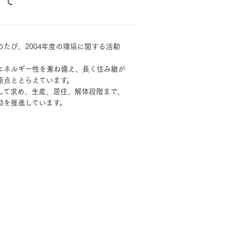
たび、2004年度の環境に関する活動
エネルギー性を兼ね備え、長く住み継が
原点ととらえています。
して求め、生産、居住、解体段階まで、
動を推進しています。
MOCX WALL工法のテク
ノロジー