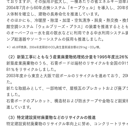
ておりますが、その採用が拡大し、一棟あたりの省エネルギー効率
2004年7月から60年点検システム「キープウェル」を導入し、20
ス体制を確立し、建物の長寿命化を推進しています。
そのほかにも、冷暖房・除湿・加湿・空気清浄・脱臭・熱交換・換
館空調システム「ウェルブリーズ・プラス」の装着を推進するとと
のオーバーフロー水を庭の散水などに利用できる中水利用システム
ンプ給湯器やソーラーシステムの採用も推進しました。
＊）46.8坪換算。2004年度期初のCO
発生量削減目標は291kg・CO
/棟。
2
2
（2）新築工事にともなう産業廃棄物処理処分量を1995年度比26
新築産業廃棄物のうち、石膏ボードは端材のリサイクルを全国の91
81％をリサイクルしました。
2003年度から東京と大阪で段ボールのリサイクルを進めており、20
た。
新たな取組みとして、一部地域で、屋根瓦のプレカットおよび廃プ
ました。
石膏ボードのプレカット、構造材および防水テープや金物など副資
進しています。
（3）特定建設資材廃棄物などのリサイクルの推進
特定建設資材廃棄物のリサイクル率向上に努め、コンクリートリサイクル