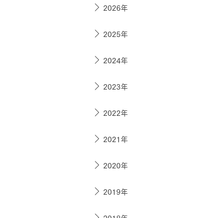
ドクタープランニュース
2026年
リフォーム事業所一覧
カ
資料請求
お問い合わせ
カタログ請求
ご相談デス
2025年
モデルハウス紹介
カタログ請求
ご相談デス
ご相談
2024年
カタログ請求
お問い合わ
2023年
2022年
建築実例
2021年
2020年
2019年
2018年