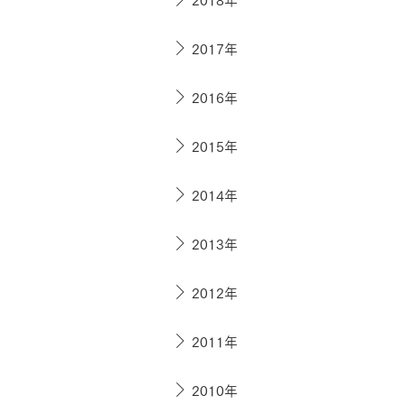
お住まいづくりガイド
2017年
暮らし方
2016年
共働き家族
子育て家族
多世帯
2015年
住宅タイプ
3・4階建て
平屋
賃貸併用住宅
2014年
モデルハウス紹介
カタロ
2013年
2012年
2011年
2010年