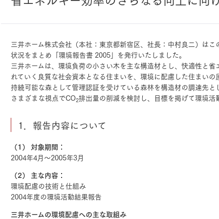
ランドパートナー一覧
商業施設実例
社宅・寮・事務所実例
タログ請求
ご相談デスク
都市建築実例
ク
三井ホーム株式会社（本社：東京都新宿区、社長：中村良二）はこの
ク
デスク
状況をまとめ「環境報告書 2005」を発行いたしました。
三井ホームは、環境負荷の小さい木を主な構造材とし、快適性と省
せフォーム
れていく良質な社会資本となる住まいを、環境に配慮した住まいの
持続可能な森として管理認証を受けている森林を構造材の調達先と
さまざまな視点でCO
排出量の削減を検討し、目標を掲げて環境活
2
1．報告内容について
デザイン
全館空調
（1） 対象期間：
2004年4月～2005年3月
（2） 主な内容：
環境配慮の技術と仕組み
2004年度の環境活動結果報告
三井ホームの環境配慮への主な取組み