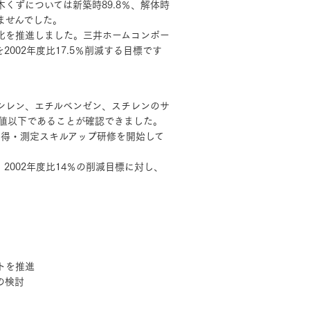
木くずについては新築時89.8％、解体時
りませんでした。
化を推進しました。三井ホームコンポー
002年度比17.5％削減する目標です
キシレン、エチルベンゼン、スチレンのサ
準値以下であることが確認できました。
習得・測定スキルアップ研修を開始して
。
002年度比14％の削減目標に対し、
トを推進
の検討