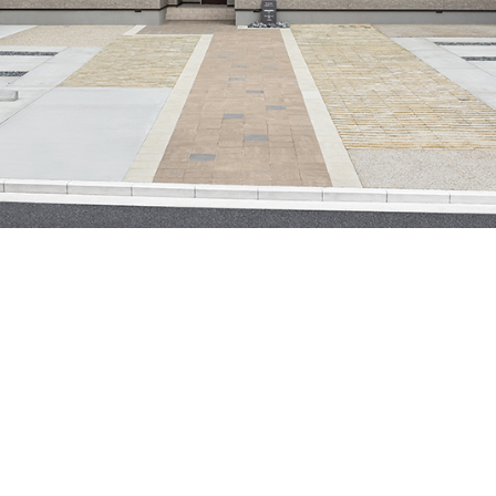
三井ホームワールド
㎥設計
家族
店舗併用住宅
多世帯住宅
別荘・リゾートハウス
グ請求
イベント情報
ご相談デスク