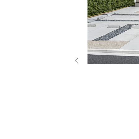
お住まいづくりガイド
暮らし方
共働き家族
子育て家族
多世帯
住宅タイプ
3・4階建て
平屋
賃貸併用住宅
モデルハウス紹介
カタロ