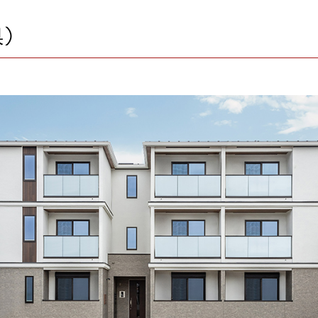
規格住宅｜三井ホームセレクト
ランドパートナー一覧
商業施設実例
社宅・寮・事務所実例
県）
タログ請求
ご相談デスク
都市建築実例
ク
ク
デスク
せフォーム
デザイン
全館空調