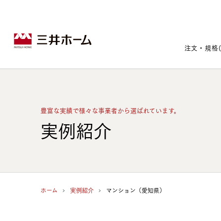
注文・規格
戸建住宅トップ
宅地・分譲住宅トップ
賃貸住宅建築トップ
医院建築トップ
木材・建材トップ
リフォームトップ
豊富な実績で様々な事業者から選ばれています。
施設建築トップ
実例紹介
あなたの理想の住まいをかたちに
ホーム
実例紹介
マンション（愛知県）
宅地/建築条件付宅地
木造マンションMOCXION
実例紹介
リフォームメニュー
事業本部案内
建売/戸建分譲
木造賃貸住宅MOCXSTYLE
ドクターズ宝箱
事業内容
実例紹介
既存住宅（SumStock）
実例紹介
ドクターズヴォイス
建築実例
選ばれる理由