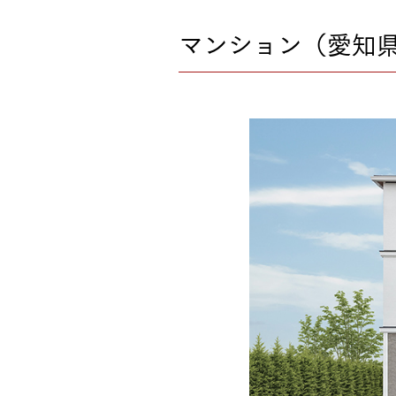
注文住宅｜三井ホームオーダー
ドクタープランニュース
マンション（愛知
リフォーム事業所一覧
カ
資料請求
お問い合わせ
カタログ請求
ご相談デス
モデルハウス紹介
カタログ請求
ご相談デス
ご相談
カタログ請求
お問い合わ
建築実例