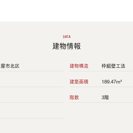
DATA
建物情報
古屋市北区
建物構造
枠組壁工法
ン
建築面積
189.47m²
階数
3階