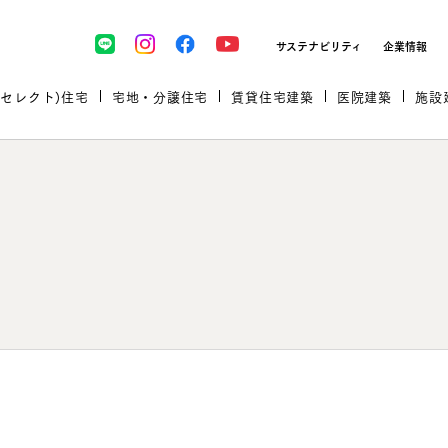
サステナビリティ
企業情報
(セレクト)住宅
宅地・分譲住宅
賃貸住宅建築
医院建築
施設
プロが厳選した住まいをセレク
土地・建物探しをコンサルティン
イベント＆セミナー
セミナー・相談会情報
万全のサポート
企業向け不動産活用（CRE）
開業のための物件情報
リフォーム実例
取扱商品
グ
セミナー・内覧会レポート
診療圏調査依頼
福祉・介護施設実例
企業向け不動産活用（CRE）
ランドパートナー
文教・保育施設実例