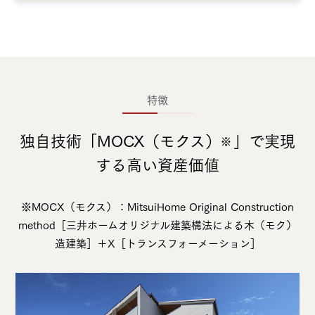
特徴
独⾃技術「MOCX（モクス）
」で実現
※
する⾼い資産価値
※MOCX（モクス）：
M
itsuiHome
O
riginal
C
onstruction
method［
三井ホームオリジナル建築構法
による
⽊（モク）
造建築］＋
X
［
トランスフォーメーション
］