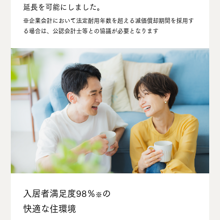
延⻑を可能にしました。
※企業会計において法定耐⽤年数を超える減価償却期間を採⽤す
る場合は、公認会計⼠等との協議が必要となります
⼊居者満⾜度98％
の
※
快適な住環境