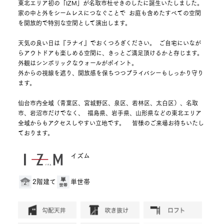
東北エリア初の「IZM」が名取市杜せきのしたに誕生いたしました。
家の中と外をシームレスにつなぐことで お庭も含めたすべての空間
を開放的で特別な空間として演出します。
天気の良い日は『ラナイ』でおくつろぎください。 ご自宅にいなが
らアウトドアも楽しめる空間に、きっとご満足頂けるかと存じます。
外観はシンボリックなウォールがポイント。
外からの視線を遮り、開放感を保ちつつプライバシーもしっかり守り
ます。
仙台市内全域（青葉区、宮城野区、泉区、若林区、太白区）、名取
市、岩沼市だけでなく、 福島県、岩手県、山形県などの東北エリア
全域からもアクセスしやすい立地です。 皆様のご来場お待ちいたし
ております。
イズム
2階建て
単世帯