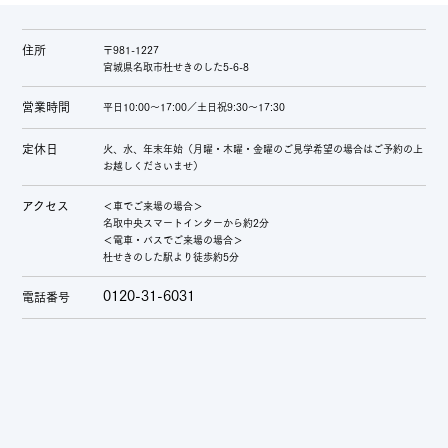
住所
〒981-1227
宮城県名取市杜せきのした5-6-8
営業時間
平日10:00～17:00／土日祝9:30～17:30
定休日
火、水、年末年始（月曜・木曜・金曜のご見学希望の場合はご予約の上
お越しくださいませ）
アクセス
＜車でご来場の場合＞
名取中央スマートインターから約2分
＜電車・バスでご来場の場合＞
杜せきのした駅より徒歩約5分
0120-31-6031
電話番号