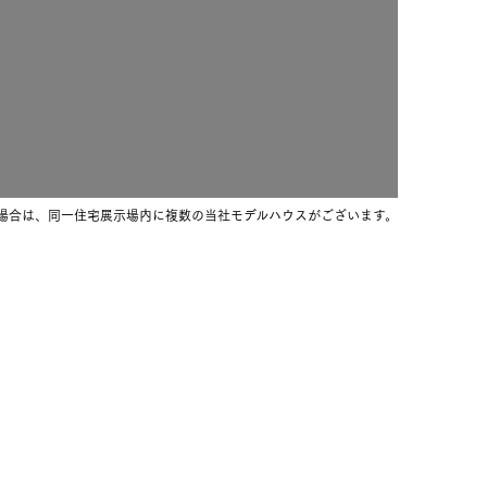
カタログ請求
オンライン相談
長期保証
場合は、同一住宅展示場内に複数の当社モデルハウスがございます。