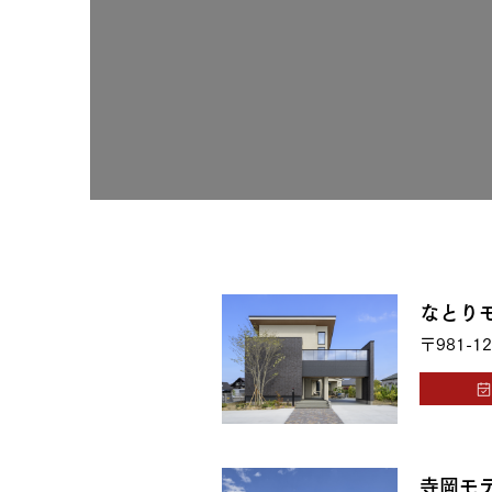
お住まいづくりガイド
暮らし方
共働き家族
子育て家族
多世帯
住宅タイプ
3・4階建て
平屋
賃貸併用住宅
なとり
〒981-12
モデルハウス紹介
カタロ
寺岡モ