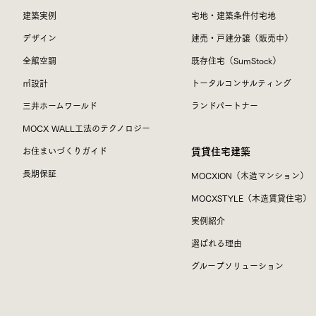
建築実例
宅地・建築条件付宅地
デザイン
建売・戸建分譲（販売中）
全館空調
既存住宅（SumStock）
㎥設計
トータルコンサルティング
三井ホームワールド
ランドパートナー
MOCX WALL工法のテクノロジー
賃貸住宅建築
お住まいづくりガイド
長期保証
MOCXION（木造マンション）
MOCXSTYLE（木造賃貸住宅）
実例紹介
選ばれる理由
グループソリューション