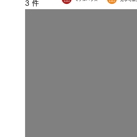
3
件
注文住宅｜三井ホームオーダー
ドクタープランニュース
リフォーム事業所一覧
カ
資料請求
お問い合わせ
カタログ請求
ご相談デス
モデルハウス紹介
カタログ請求
ご相談デス
ご相談
カタログ請求
お問い合わ
建築実例