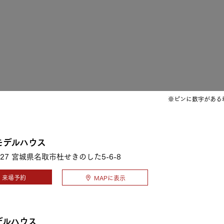
三井ホームワールド
㎥設計
家族
※ピンに数字がある
店舗併用住宅
多世帯住宅
別荘・リゾートハウス
モデルハウス
27
宮城県名取市杜せきのした5-6-8
グ請求
イベント情報
ご相談デスク
来場予約
MAPに表示
デルハウス