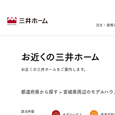
注文・規格
お近くの三井ホーム
戸建住宅トップ
宅地・分譲住宅トップ
賃貸住宅建築トップ
医院建築トップ
木材・建材トップ
リフォームトップ
施設建築トップ
あなたの理想の住まいをかたちに
お近くの三井ホームをご案内します。
都道府県から探す
>
宮城県周辺のモデルハウ
宅地/建築条件付宅地
木造マンションMOCXION
実例紹介
リフォームメニュー
事業本部案内
建売/戸建分譲
木造賃貸住宅MOCXSTYLE
ドクターズ宝箱
事業内容
実例紹介
既存住宅（SumStock）
実例紹介
ドクターズヴォイス
該当件数
建築実例
選ばれる理由
モデルハウス
見学可能