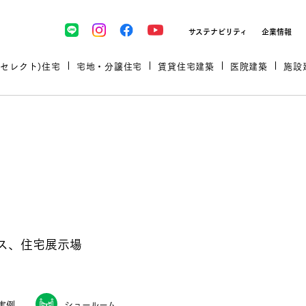
サステナビリティ
企業情報
(セレクト)住宅
宅地・分譲住宅
賃貸住宅建築
医院建築
施設
プロが厳選した住まいをセレク
ス、住宅展示場
土地・建物探しをコンサルティン
イベント＆セミナー
セミナー・相談会情報
万全のサポート
企業向け不動産活用（CRE）
開業のための物件情報
リフォーム実例
取扱商品
グ
セミナー・内覧会レポート
診療圏調査依頼
福祉・介護施設実例
企業向け不動産活用（CRE）
ランドパートナー
文教・保育施設実例
実例
ショールーム