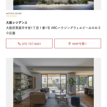
大阪レジデンス
大阪府箕面市今宮1丁目１番1号 ABCハウジングウェルビーみのお３
０区画
072-737-6431
MAPを開く