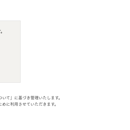
す。
MOCX WALL工法のテク
ついて」に基づき管理いたします。
ノロジー
ために利用させていただきます。
モデルハウス・