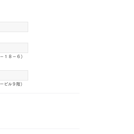
－１８－６）
ービル９階）