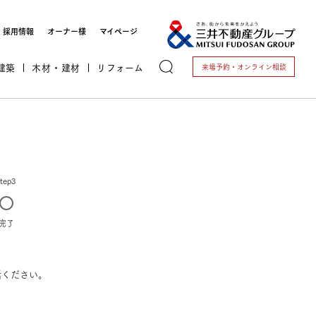
採用情報
オーナー様
マイページ
建築
木材・建材
リフォーム
来場予約・
オンライン相談
トする
step3
完了
これから開業される方
話ください。
開業されている方