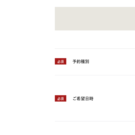
お住まいづくりガイド
暮らし方
共働き家族
子育て家族
多世帯
住宅タイプ
予約種別
必須
3・4階建て
平屋
賃貸併用住宅
モデルハウス紹介
カタロ
ご希望日時
必須