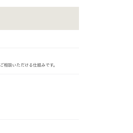
見学可能実例
土地を探す
長期保証
全国エリア情報
カタログ請求
オンライン相談
ご相談いただける仕組みです。
。