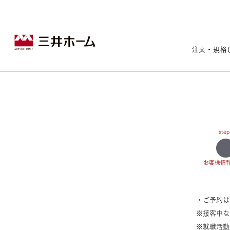
注文・規格
戸建住宅トップ
宅地・分譲住宅トップ
賃貸住宅建築トップ
医院建築トップ
木材・建材トップ
リフォームトップ
施設建築トップ
あなたの理想の住まいをかたちに
step
お客様情
宅地/建築条件付宅地
木造マンションMOCXION
実例紹介
リフォームメニュー
・ご予約
事業本部案内
建売/戸建分譲
木造賃貸住宅MOCXSTYLE
ドクターズ宝箱
事業内容
※接客中な
実例紹介
既存住宅（SumStock）
実例紹介
ドクターズヴォイス
建築実例
選ばれる理由
※就職活動
注文住宅｜三井ホームオーダー