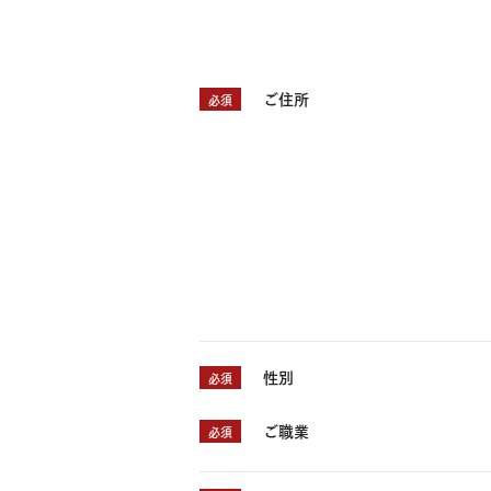
ご住所
必須
性別
必須
ご職業
必須