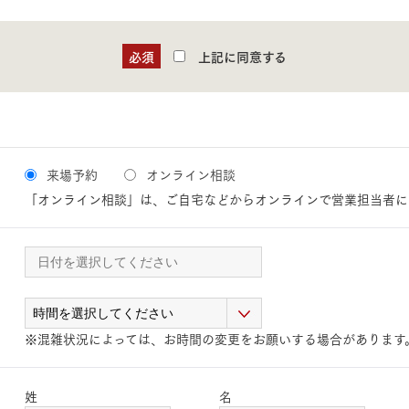
三井ホームワールド
㎥設計
必須
上記に同意する
家族
来場予約
オンライン相談
「オンライン相談」は、ご自宅などからオンラインで営業担当者に
店舗併用住宅
多世帯住宅
別荘・リゾートハウス
グ請求
イベント情報
ご相談デスク
※混雑状況によっては、お時間の変更をお願いする場合があります
姓
名