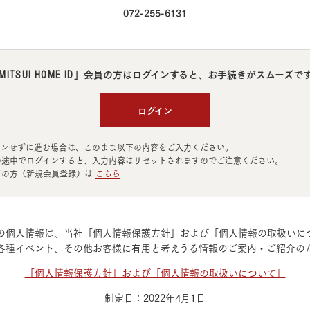
ランドパートナー一覧
商業施設実例
072-255-6131
社宅・寮・事務所実例
タログ請求
ご相談デスク
都市建築実例
ク
ク
デスク
」会員の方はログインすると、
お手続きがスムーズで
MITSUI HOME ID
せフォーム
ログイン
インせずに進む場合は、このまま以下の内容をご入力ください。
の途中でログインすると、入力内容はリセットされますのでご注意ください。
ての方（新規会員登録）は
こちら
デザイン
全館空調
の個人情報は、当社「個人情報保護方針」および「個人情報の取扱いに
各種イベント、その他お客様に有用と考えうる情報のご案内・ご紹介の
「個人情報保護方針」および「個人情報の取扱いについて」
制定日：2022年4月1日