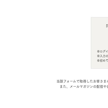
ドクタープランニュース
リフォーム事業所一覧
カ
資料請求
お問い合わせ
カタログ請求
ご相談デス
モデルハウス紹介
カタログ請求
ご相談デス
ご相談
「
カタログ請求
お問い合わ
※ログ
※入力
※初め
建築実例
当該フォームで取得したお客さま
また、メールマガジンの配信や