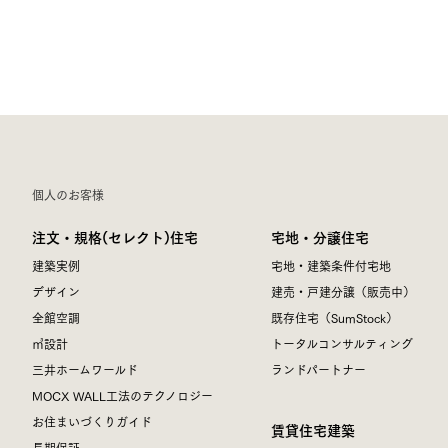
個人のお客様
注文・規格(セレクト)住宅
宅地・分譲住宅
建築実例
宅地・建築条件付宅地
デザイン
建売・戸建分譲（販売中）
全館空調
既存住宅（SumStock）
㎥設計
トータルコンサルティング
三井ホームワールド
ランドパートナー
MOCX WALL工法のテクノロジー
お住まいづくりガイド
賃貸住宅建築
長期保証