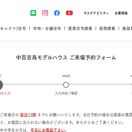
サステナビリティ
企業情報
(セレクト)住宅
宅地・分譲住宅
賃貸住宅建築
医院建築
施設
中百舌鳥モデルハウス ご来場予約フォーム
プロが厳選した住まいをセレク
1
step2
報
を入力
入力内容
ご確認
土地・建物探しをコンサルティン
イベント＆セミナー
セミナー・相談会情報
万全のサポート
企業向け不動産活用（CRE）
開業のための物件情報
リフォーム実例
はご来場日の
前日17時
までにお願いいたします。当日予約の場合は直接お電
取扱商品
グ
セミナー・内覧会レポート
診療圏調査依頼
ど、お電話に出られない場合がございます。あらかじめご了承ください。
福祉・介護施設実例
企業向け不動産活用（CRE）
ランドパートナー
文教・保育施設実例
中の学生の方は、
平日にお電話下さい
。
規格住宅｜三井ホームセレクト