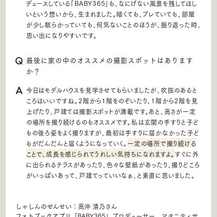
デュースしている「BABY365」も、なにげない風景を残してほし
いという想いから、生まれました。暗くても、ブレていても、部屋
が少し散らかっていても、何気ないことのほうが、振り返った時、
思い出になりやすいです。
最後に家の中のオススメの撮影スポットはあります
か？
今日はモデルハウスを見学させてもらいましたが、吹抜のあると
ころはいいですね。2階から1階をのぞいたり、1階から2階を見
上げたり、戸建ては撮影スポットが満載です。あと、高さが一定
の場所を撮り続けるのもオススメです。私は玄関の手すりと子ど
もの後ろ姿をよく撮りますが、最初は手すりに届かなかった子ど
もがだんだんと届くようになっていく。
一定の場所で撮り続ける
ことで、成長を感じられてうれしい気持ちになれますよ。
すぐに外
に出られるテラスがあったり、色々な壁紙があったり、撮りどころ
がいっぱいあって、戸建てっていいなぁ、と素直に思いました。
しゃしんのせんせい：高沖 清乃さん
フォトブックアプリ「BABY365」プロデューサー。マタニティサ