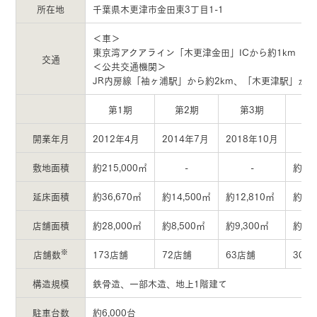
所在地
千葉県木更津市金田東3丁目1-1
＜車＞
東京湾アクアライン「木更津金田」ICから約1km
交通
＜公共交通機関＞
JR内房線「袖ヶ浦駅」から約2km、「木更津駅」から
第1期
第2期
第3期
開業年月
2012年4月
2014年7月
2018年10月
敷地面積
約215,000㎡
-
-
約21
延床面積
約36,670㎡
約14,500㎡
約12,810㎡
約63
店舗面積
約28,000㎡
約8,500㎡
約9,300㎡
約45
※
店舗数
173店舗
72店舗
63店舗
308
構造規模
鉄骨造、一部木造、地上1階建て
駐車台数
約6,000台