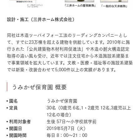
設計・施工（三井ホーム株式会社）
同社は木造ツーバイフォー工法のリーディングカンパニーとし
て、すでに23万棟を超える建物を供給しています。2010年に施
行された「公共建築物木材利用促進法」や木造の耐火構造認定
取得の追い風も受け、近年では注文住宅から木造施設系建築ま
で事業領域を拡大しています。文教・医療・福祉等の施設系建築
では新築・改装合わせて5,000件以上の実績があります。
うみかぜ保育園 概要
園名
うみかぜ保育園
定員
30名（0歳児 6名,1・2歳児 12名,3歳児以上
12名の場合）
利用対象者
生後 57日～小学校就学前
開園日
2019年5月7日（火）
開園時間
毎日 8：00～21：00