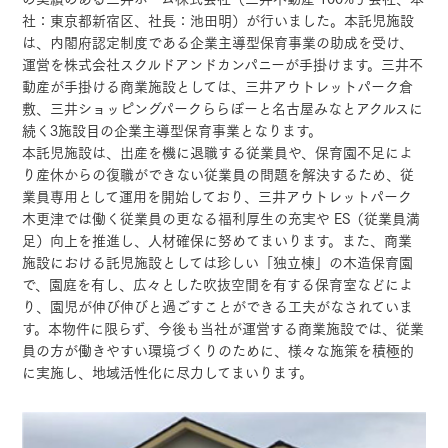
社：東京都新宿区、社長：池田明）が行いました。本託児施設
は、内閣府認定制度である企業主導型保育事業の助成を受け、
運営を株式会社スクルドアンドカンパニーが手掛けます。三井不
動産が手掛ける商業施設としては、三井アウトレットパーク倉
敷、三井ショッピングパークららぽーと名古屋みなとアクルスに
続く3施設目の企業主導型保育事業となります。
本託児施設は、出産を機に退職する従業員や、保育園不足によ
り産休からの復職ができない従業員の問題を解決するため、従
業員専用として運用を開始しており、三井アウトレットパーク
木更津では働く従業員の更なる福利厚生の充実や ES（従業員満
足）向上を推進し、人材確保に努めてまいります。また、商業
施設における託児施設としては珍しい「独立棟」の木造保育園
で、園庭を有し、広々とした吹抜空間を有する保育室などによ
り、園児が伸び伸びと過ごすことができる工夫がなされていま
す。本物件に限らず、今後も当社が運営する商業施設では、従業
員の方が働きやすい環境づくりのために、様々な施策を積極的
に実施し、地域活性化に尽力してまいります。