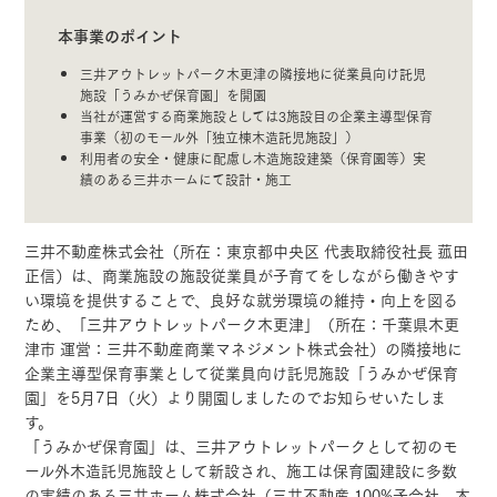
本事業のポイント
三井アウトレットパーク木更津の隣接地に従業員向け託児
施設「うみかぜ保育園」を開園
当社が運営する商業施設としては3施設目の企業主導型保育
事業（初のモール外「独立棟木造託児施設」）
利用者の安全・健康に配慮し木造施設建築（保育園等）実
績のある三井ホームにて設計・施工
三井不動産株式会社（所在：東京都中央区 代表取締役社長 菰田
正信）は、商業施設の施設従業員が子育てをしながら働きやす
い環境を提供することで、良好な就労環境の維持・向上を図る
ため、「三井アウトレットパーク木更津」（所在：千葉県木更
津市 運営：三井不動産商業マネジメント株式会社）の隣接地に
企業主導型保育事業として従業員向け託児施設「うみかぜ保育
園」を5月7日（火）より開園しましたのでお知らせいたしま
す。
「うみかぜ保育園」は、三井アウトレットパークとして初のモ
ール外木造託児施設として新設され、施工は保育園建設に多数
の実績のある三井ホーム株式会社（三井不動産 100%子会社、本