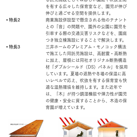
を有する広々した保育室など、園児が伸び
伸びと過ごせる空間を提供します。
特長2
商業施設併設型で懸念される他のテナント
との「音」の問題や、園外の公園に園児を
引率する際の交通災害リスクなどを、園庭
つき独立棟施設にすることで解決します。
特長3
三井ホームのプレミアム・モノコック構法
で施工した同託児施設は、高耐震・高断熱
に加え、屋根には同社オリジナル断熱構造
材「ダブルシールド（DS）パネル」を採用
しています。夏場の遮熱や冬場の保温に高
いレベルで応え、吹抜を有する保育室も快
適な温熱環境を維持します。また近年で
は、「木」が持つ調湿機能や弾力性が園児
の健康・安全に資することから、木造の保
育園が増えています。