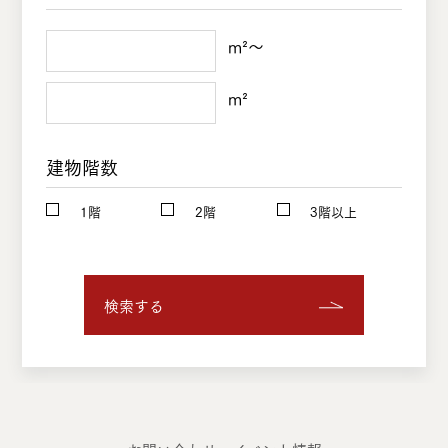
m²〜
m²
建物階数
1階
2階
3階以上
検索する