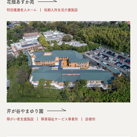
花畑あすか苑
特別養護老人ホーム
短期入所生活介護施設
芹が谷やまゆり園
障がい者支援施設
障害福祉サービス事業所
診療所