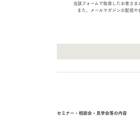
ドクタープランニュース
当該フォームで取得したお客さま
また、メールマガジンの配信や
リフォーム事業所一覧
カ
資料請求
お問い合わせ
カタログ請求
ご相談デス
モデルハウス紹介
カタログ請求
ご相談デス
ご相談
カタログ請求
お問い合わ
建築実例
セミナー・相談会・見学会等の内容