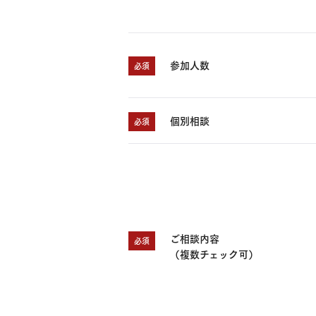
お住まいづくりガイド
参加人数
必須
暮らし方
共働き家族
子育て家族
多世帯
個別相談
必須
住宅タイプ
3・4階建て
平屋
賃貸併用住宅
モデルハウス紹介
カタロ
ご相談内容
必須
（複数チェック可）