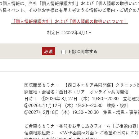
ランドパートナー一覧
の個人情報は、当社「個人情報保護方針」および「個人情報の取扱いに
商業施設実例
各種イベント、その他お客様に有用と考えうる情報のご案内・ご紹介の
社宅・寮・事務所実例
タログ請求
ご相談デスク
都市建築実例
ク
「個人情報保護方針」および「個人情報の取扱いについて」
ク
デスク
制定日：2022年4月1日
せフォーム
必須
上記に同意する
医院開業セミナー 【西日本エリア共同開催】クリニック開
開催地・会場名：西日本エリア オンライン共同開催
日時： ①2026年 8月27日 （木）19:30～20:30 立地選
デザイン
全館空調
②2026年11月12日 （木）19:30～20:30 建築・設計
③2027年2月18日（木）19:30～20:30 集患・増患・事
ご希望のセミナー番号をお申し込みフォーム「ご相談内容
個別相談組数： ＜WEB面談or対面＞ ご希望の日時にて