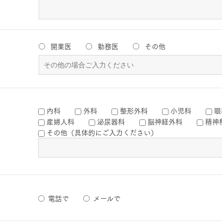
開業医
勤務医
その他
内科
外科
整形外科
小児科
眼
産婦人科
泌尿器科
脳神経外科
精神
その他（具体的にご入力ください）
電話で
メールで