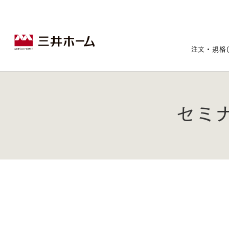
注文・規格
セミ
戸建住宅トップ
宅地・分譲住宅トップ
賃貸住宅建築トップ
医院建築トップ
木材・建材トップ
リフォームトップ
施設建築トップ
あなたの理想の住まいをかたちに
宅地/建築条件付宅地
木造マンションMOCXION
実例紹介
リフォームメニュー
事業本部案内
建売/戸建分譲
木造賃貸住宅MOCXSTYLE
ドクターズ宝箱
事業内容
実例紹介
既存住宅（SumStock）
実例紹介
ドクターズヴォイス
建築実例
選ばれる理由
注文住宅｜三井ホームオーダー