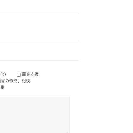
長期保証
モデルハウス・
化）
開業支援
見学可能実例
画書の作成、相談
承継
土地を探す
全国エリア情報
カタログ請求
オンライン相談