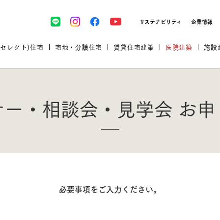
サステナビリティ
企業情報
(セレクト)住宅
宅地・分譲住宅
賃貸住宅建築
医院建築
施設
ナー・相談会・見学会 お申
プロが厳選した住まいをセレク
必要事項をご入力ください。
土地・建物探しをコンサルティン
イベント＆セミナー
セミナー・相談会情報
万全のサポート
企業向け不動産活用（CRE）
開業のための物件情報
リフォーム実例
取扱商品
グ
セミナー・内覧会レポート
診療圏調査依頼
福祉・介護施設実例
企業向け不動産活用（CRE）
ランドパートナー
文教・保育施設実例
規格住宅｜三井ホームセレクト