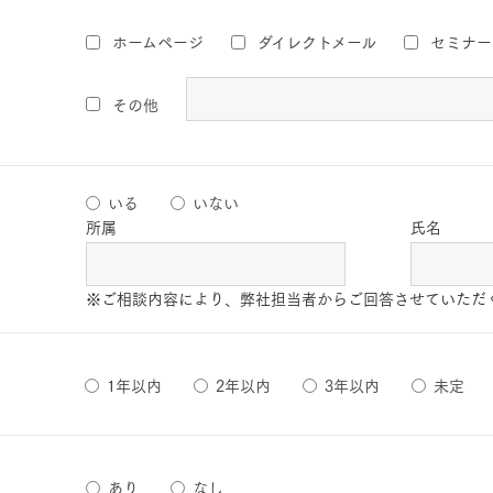
ホームページ
ダイレクトメール
セミナー
その他
いる
いない
所属
氏名
※ご相談内容により、弊社担当者からご回答させていただ
1年以内
2年以内
3年以内
未定
あり
なし