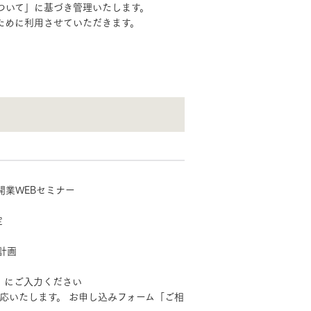
ついて」に基づき管理いたします。
ために利用させていただきます。
業WEBセミナー
定
MOCX WALL工法のテク
ノロジー
業計画
」にご入力ください
対応いたします。 お申し込みフォーム「ご相