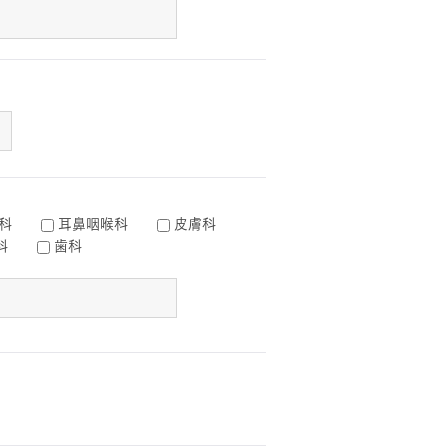
科
耳鼻咽喉科
皮膚科
科
歯科