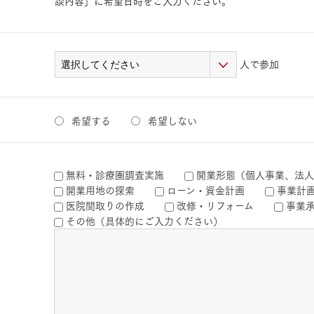
談内容」に希望日時をご入力ください。
三井ホームワールド
㎥設計
人で参加
家族
希望する
希望しない
店舗併用住宅
多世帯住宅
別荘・リゾートハウス
無料・診療圏調査実施
開業形態（個人事業、法人
開業用地の探索
ローン・資金計画
事業計
医院間取りの作成
改修・リフォーム
事業
グ請求
イベント情報
ご相談デスク
その他（具体的にご入力ください）