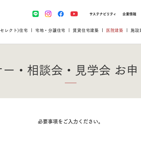
サステナビリティ
企業情報
(セレクト)住宅
宅地・分譲住宅
賃貸住宅建築
医院建築
施設
ナー・相談会・見学会 お申
プロが厳選した住まいをセレク
必要事項をご入力ください。
土地・建物探しをコンサルティン
イベント＆セミナー
セミナー・相談会情報
万全のサポート
企業向け不動産活用（CRE）
開業のための物件情報
リフォーム実例
取扱商品
グ
セミナー・内覧会レポート
診療圏調査依頼
福祉・介護施設実例
企業向け不動産活用（CRE）
ランドパートナー
文教・保育施設実例
規格住宅｜三井ホームセレクト