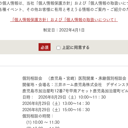
ランドパートナー一覧
の個人情報は、当社「個人情報保護方針」および「個人情報の取扱いに
商業施設実例
各種イベント、その他お客様に有用と考えうる情報のご案内・ご紹介の
社宅・寮・事務所実例
タログ請求
ご相談デスク
都市建築実例
ク
「個人情報保護方針」および「個人情報の取扱いについて」
ク
デスク
制定日：2022年4月1日
せフォーム
必須
上記に同意する
個別相談会 （鹿児島・宮崎）医院開業・承継個別相談会【
開催地・会場名：三井ホーム鹿児島株式会社 デザインス
鹿児島市加治屋町12番7号甲南アセット鹿児島加治屋町ビル
デザイン
全館空調
日時： 2026年8月29日（土）10:00～11：30
2026年8月29日（土）13:00～14：30
2026年8月29日（土）15:00～16：30
個別相談の時間：
(1) 10:00 ～ 11:30