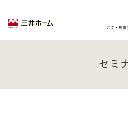
注文・規格
セミ
戸建住宅トップ
宅地・分譲住宅トップ
賃貸住宅建築トップ
医院建築トップ
木材・建材トップ
リフォームトップ
施設建築トップ
あなたの理想の住まいをかたちに
宅地/建築条件付宅地
木造マンションMOCXION
実例紹介
リフォームメニュー
事業本部案内
建売/戸建分譲
木造賃貸住宅MOCXSTYLE
ドクターズ宝箱
事業内容
実例紹介
既存住宅（SumStock）
実例紹介
ドクターズヴォイス
建築実例
選ばれる理由
注文住宅｜三井ホームオーダー