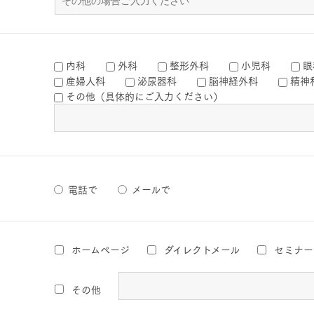
内科
外科
整形外科
小児科
眼
産婦人科
泌尿器科
脳神経外科
精神
その他（具体的にご入力ください）
電話で
メールで
ホームページ
ダイレクトメール
セミナー
その他