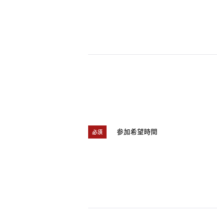
お住まいづくりガイド
暮らし方
共働き家族
子育て家族
多世帯
住宅タイプ
3・4階建て
平屋
賃貸併用住宅
参加希望時間
必須
モデルハウス紹介
カタロ