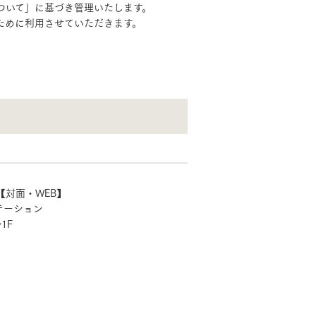
ついて」に基づき管理いたします。
ために利用させていただきます。
対面・WEB】
テーション
1F
MOCX WALL工法のテク
ノロジー