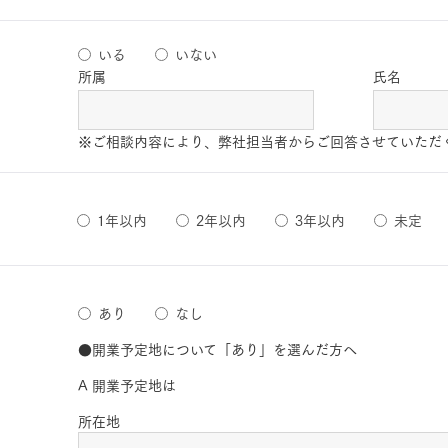
いる
いない
所属
氏名
※ご相談内容により、弊社担当者からご回答させていただ
1年以内
2年以内
3年以内
未定
あり
なし
●開業予定地について「あり」を選んだ方へ
A 開業予定地は
所在地