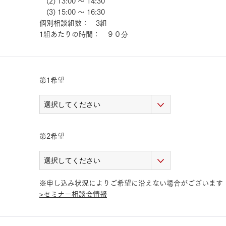
(2) 13:00 ～ 14:30
(3) 15:00 ～ 16:30
個別相談組数： 3組
三井ホームワールド
㎥設計
1組あたりの時間： ９０分
第1希望
家族
店舗併用住宅
多世帯住宅
別荘・リゾートハウス
第2希望
グ請求
イベント情報
ご相談デスク
※申し込み状況によりご希望に沿えない場合がございます
>セミナー相談会情報