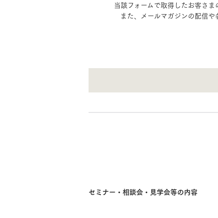
ドクタープランニュース
当該フォームで取得したお客さま
また、メールマガジンの配信や
リフォーム事業所一覧
カ
資料請求
お問い合わせ
カタログ請求
ご相談デス
モデルハウス紹介
カタログ請求
ご相談デス
ご相談
カタログ請求
お問い合わ
建築実例
セミナー・相談会・見学会等の内容