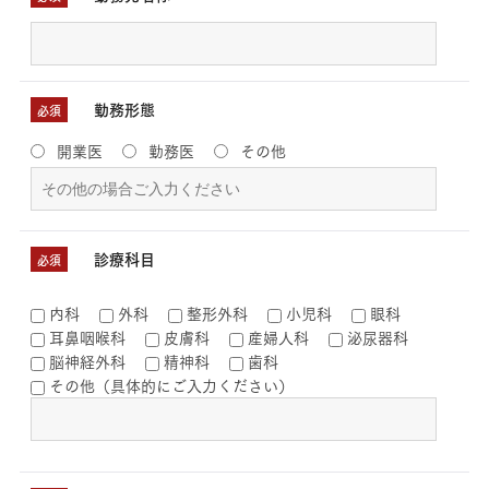
勤務形態
必須
開業医
勤務医
その他
診療科目
必須
内科
外科
整形外科
小児科
眼科
耳鼻咽喉科
皮膚科
産婦人科
泌尿器科
脳神経外科
精神科
歯科
その他（具体的にご入力ください）