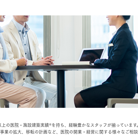
ランドパートナー一覧
商業施設実例
社宅・寮・事務所実例
タログ請求
ご相談デスク
都市建築実例
ク
ク
デスク
せフォーム
デザイン
全館空調
件以上の医院・施設建築実績
を持ち、経験豊かなスタッフが揃っています
※
事業の拡大、移転の計画など、医院の開業・経営に関する様々なご相談