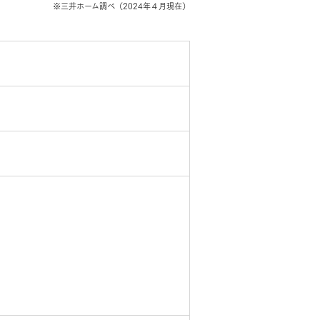
※三井ホーム調べ（2024年４月現在）
オンライン相談
長期保証