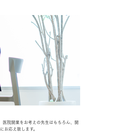
モデルハウス・
見学可能実例
MOCX WALL工法のテク
土地を探す
ノロジー
全国エリア情報
。医院開業をお考えの先生はもちろん、開
カタログ請求
にお応え致します。