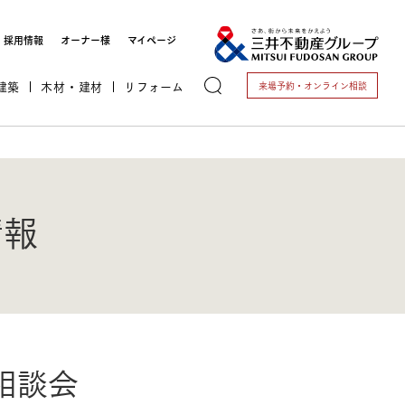
採用情報
オーナー様
マイページ
建築
木材・建材
リフォーム
来場予約・
オンライン相談
情報
トする
これから開業される方
相談会
開業されている方