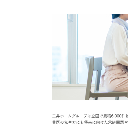
ドクタープランニュース
リフォーム事業所一覧
カ
資料請求
お問い合わせ
カタログ請求
ご相談デス
モデルハウス紹介
カタログ請求
ご相談デス
ご相談
カタログ請求
お問い合わ
建築実例
三井ホームグループは全国で累積6,000
業医の先生方にも将来に向けた承継問題や