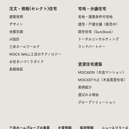
注文・規格(セレクト)住宅
宅地・分譲住宅
建築実例
宅地・建築条件付宅地
デザイン
建売・戸建分譲（販売中）
全館空調
既存住宅（SumStock）
㎥設計
トータルコンサルティング
三井ホームワールド
ランドパートナー
MOCX WALL工法のテクノロジー
お住まいづくりガイド
賃貸住宅建築
長期保証
MOCXION（木造マンション）
MOCXSTYLE（木造賃貸住宅）
実例紹介
選ばれる理由
グループソリューション
三井ホームグループの事業
企業情報
採用情報
ニュースリリース