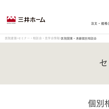
注文・規格
医院建築
セミナー・相談会・見学会情報
医院開業・承継個別相談会
戸建住宅トップ
宅地・分譲住宅トップ
賃貸住宅建築トップ
医院建築トップ
木材・建材トップ
リフォームトップ
セ
施設建築トップ
あなたの理想の住まいをかたちに
宅地/建築条件付宅地
木造マンションMOCXION
実例紹介
リフォームメニュー
事業本部案内
個別
建売/戸建分譲
木造賃貸住宅MOCXSTYLE
ドクターズ宝箱
事業内容
実例紹介
既存住宅（SumStock）
実例紹介
ドクターズヴォイス
建築実例
選ばれる理由
注文住宅｜三井ホームオーダー