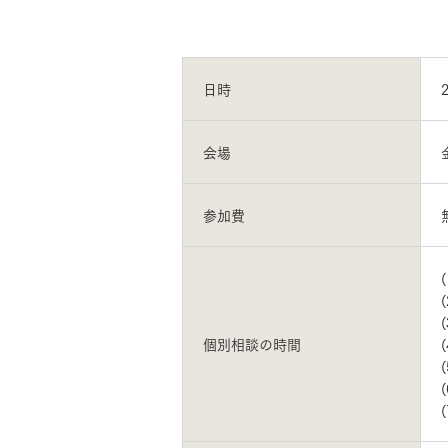
お住まいづくりガイド
日時
暮らし方
会場
共働き家族
子育て家族
多世帯
住宅タイプ
参加費
3・4階建て
平屋
賃貸併用住宅
(
(
モデルハウス紹介
カタロ
(
個別相談の時間
(
(
(
(