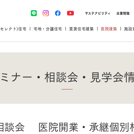
サステナビリティ
企業情報
(セレクト)住宅
宅地・分譲住宅
賃貸住宅建築
医院建築
施設
ミナー・相談会・見学会
プロが厳選した住まいをセレク
土地・建物探しをコンサルティン
イベント＆セミナー
セミナー・相談会情報
万全のサポート
企業向け不動産活用（CRE）
開業のための物件情報
リフォーム実例
取扱商品
相談会 医院開業・承継個別
グ
セミナー・内覧会レポート
診療圏調査依頼
福祉・介護施設実例
企業向け不動産活用（CRE）
ランドパートナー
文教・保育施設実例
規格住宅｜三井ホームセレクト