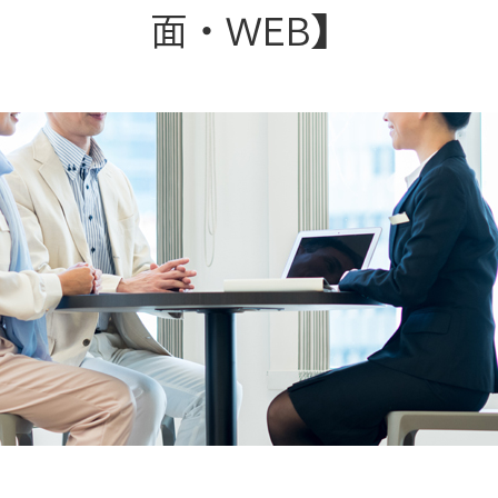
ランドパートナー一覧
面・WEB】
商業施設実例
社宅・寮・事務所実例
タログ請求
ご相談デスク
都市建築実例
ク
ク
デスク
せフォーム
デザイン
全館空調