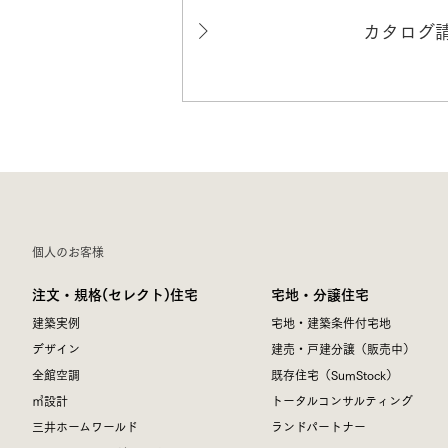
カタログ
個人のお客様
注文・規格(セレクト)住宅
宅地・分譲住宅
建築実例
宅地・建築条件付宅地
デザイン
建売・戸建分譲（販売中）
全館空調
既存住宅（SumStock）
㎥設計
トータルコンサルティング
三井ホームワールド
ランドパートナー