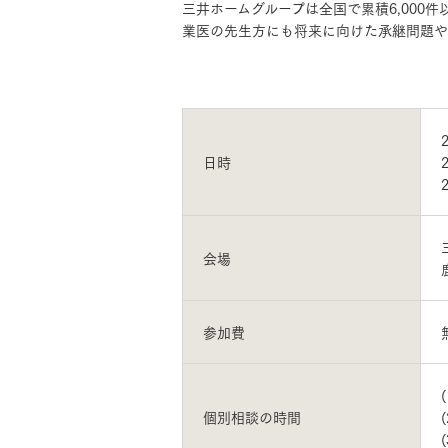
三井ホームグループは全国で累積6,000
業医の先生方にも将来に向けた承継問題や
お住まいづくりガイド
暮らし方
日時
共働き家族
子育て家族
多世帯
住宅タイプ
3・4階建て
平屋
賃貸併用住宅
会場
モデルハウス紹介
カタロ
参加費
(
個別相談の時間
(
(