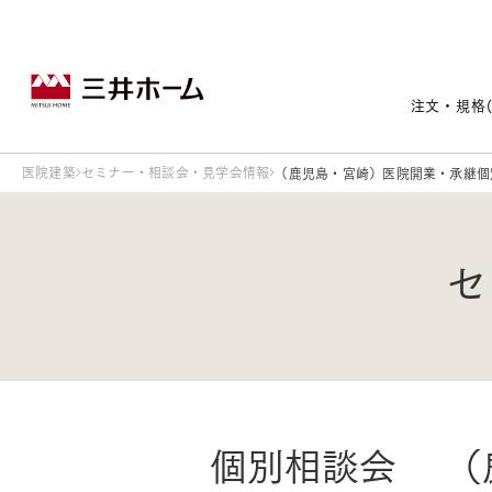
注文・規格
医院建築
セミナー・相談会・見学会情報
（鹿児島・宮崎）医院開業・承継個
戸建住宅トップ
宅地・分譲住宅トップ
賃貸住宅建築トップ
医院建築トップ
木材・建材トップ
リフォームトップ
セ
施設建築トップ
あなたの理想の住まいをかたちに
宅地/建築条件付宅地
木造マンションMOCXION
実例紹介
リフォームメニュー
事業本部案内
個別相談会 （
建売/戸建分譲
木造賃貸住宅MOCXSTYLE
ドクターズ宝箱
事業内容
実例紹介
既存住宅（SumStock）
実例紹介
ドクターズヴォイス
建築実例
選ばれる理由
注文住宅｜三井ホームオーダー