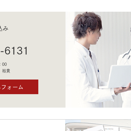
込み
-6131
：00
 裕貴
みフォーム