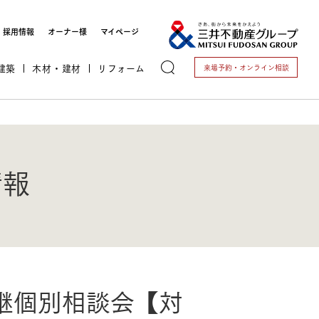
採用情報
オーナー様
マイページ
建築
木材・建材
リフォーム
来場予約・
オンライン相談
情報
トする
これから開業される方
継個別相談会【対
開業されている方