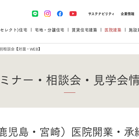
サステナビリティ
企業情報
(セレクト)住宅
宅地・分譲住宅
賃貸住宅建築
医院建築
施設
別相談会【対面・WEB】
ミナー・相談会・見学会
プロが厳選した住まいをセレク
土地・建物探しをコンサルティン
イベント＆セミナー
セミナー・相談会情報
万全のサポート
企業向け不動産活用（CRE）
開業のための物件情報
リフォーム実例
取扱商品
鹿児島・宮崎）医院開業・承
グ
セミナー・内覧会レポート
診療圏調査依頼
福祉・介護施設実例
企業向け不動産活用（CRE）
ランドパートナー
文教・保育施設実例
規格住宅｜三井ホームセレクト