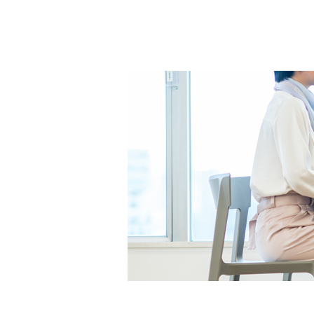
ドクタープランニュース
リフォーム事業所一覧
カ
資料請求
お問い合わせ
カタログ請求
ご相談デス
モデルハウス紹介
カタログ請求
ご相談デス
ご相談
カタログ請求
お問い合わ
建築実例