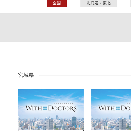
ドクタープランニュース
全国
北海道・東北
リフォーム事業所一覧
カ
資料請求
お問い合わせ
カタログ請求
ご相談デス
モデルハウス紹介
カタログ請求
ご相談デス
ご相談
カタログ請求
お問い合わ
宮城県
建築実例