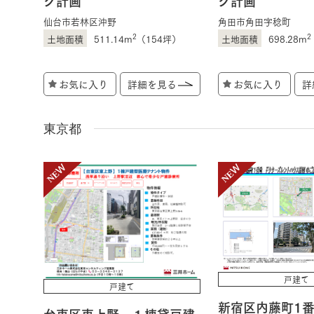
ク計画
ク計画
仙台市若林区沖野
角田市角田字稔町
2
2
511.14m
（154坪）
698.28m
お気に入り
詳細を見る
お気に入り
詳
東京都
戸建て
戸建て
新宿区内藤町1
台東区東上野 １棟貸戸建