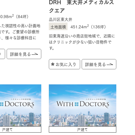
DRH 東大井メディカルス
クエア
2
80.98m
（84坪）
品川区東大井
した視認性の高い計画地
2
451.24m
（136坪）
画です。ご要望の診療所
旧東海道沿いの商店街地域で、近隣に
き、様々な診療科目に
はクリニックが少ない狙い目物件で
す。
り
詳細を見る
お気に入り
詳細を見る
戸建て
戸建て