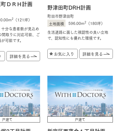
葉町ＤＲＨ計画
野津田町DRH計画
町田市野津田町
2
00.00m
（121坪）
2
596.00m
（180坪）
く十分な患者数が見込め
生活道路に面した視認性の良い立地
の間取りに対応可能、ご
で、認知性にも優れた環境です。
画が可能です。
お気に入り
詳細を見る
り
詳細を見る
戸建て
戸建て
の塚2丁目計画
新宿区西落合１丁目計画