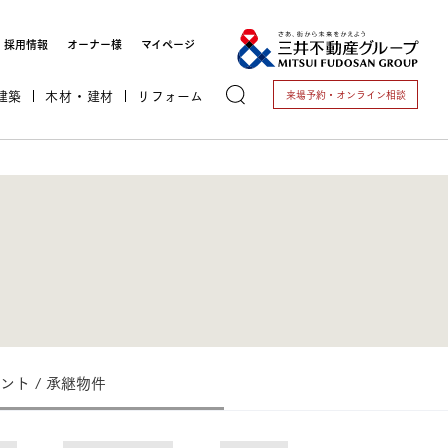
採用情報
オーナー様
マイページ
建築
木材・建材
リフォーム
来場予約・
オンライン相談
トする
ント / 承継物件
これから開業される方
開業されている方