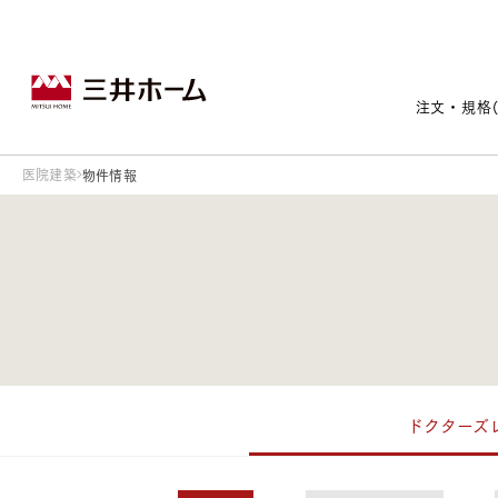
注文・規格
医院建築
物件情報
戸建住宅トップ
宅地・分譲住宅トップ
賃貸住宅建築トップ
医院建築トップ
木材・建材トップ
リフォームトップ
施設建築トップ
あなたの理想の住まいをかたちに
ドクターズ
宅地/建築条件付宅地
木造マンションMOCXION
実例紹介
リフォームメニュー
事業本部案内
建売/戸建分譲
木造賃貸住宅MOCXSTYLE
ドクターズ宝箱
事業内容
実例紹介
既存住宅（SumStock）
実例紹介
ドクターズヴォイス
建築実例
選ばれる理由
注文住宅｜三井ホームオーダー