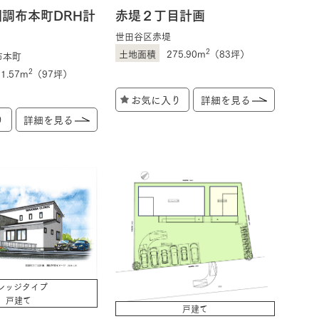
調布本町DRH計
赤堤２丁目計画
世田谷区赤堤
2
275.90m
（83坪）
布本町
2
21.57m
（97坪）
お気に入り
詳細を見る
り
詳細を見る
レッジタイプ
戸建て
戸建て