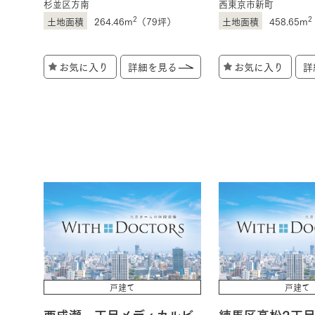
杉並区方南
西東京市新町
2
2
264.46m
（79坪）
458.65m
お気に入り
詳細を見る
お気に入り
詳
戸建て
戸建て
西成瀬一丁目メディカルビ
練馬区高松2丁目