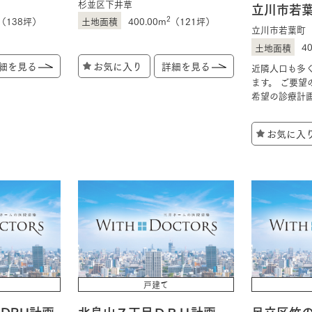
杉並区下井草
立川市若
2
（138坪）
400.00m
（121坪）
立川市若葉町
4
細を見る
お気に入り
詳細を見る
近隣人口も多
ます。 ご要望
希望の診療計
お気に入
戸建て
DRH計画
北烏山７丁目ＤＲＨ計画
足立区竹