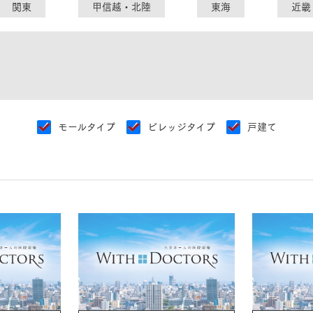
ランドパートナー一覧
関東
甲信越・北陸
東海
近畿
商業施設実例
社宅・寮・事務所実例
タログ請求
ご相談デスク
都市建築実例
ク
ク
デスク
せフォーム
モールタイプ
ビレッジタイプ
戸建て
デザイン
全館空調