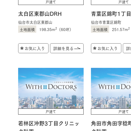
戸建て
戸建て
太白区東郡山DRH
青葉区錦町1丁目
お住まいづくりガイド
仙台市太白区東郡山
仙台市青葉区錦町
2
2
198.35m
（60坪）
251.57m
暮らし方
お気に入り
詳細を見る
お気に入り
詳
共働き家族
子育て家族
多世帯
住宅タイプ
3・4階建て
平屋
賃貸併用住宅
モデルハウス紹介
カタロ
戸建て
戸建て
若林区沖野3丁目クリニッ
角田市角田字稔