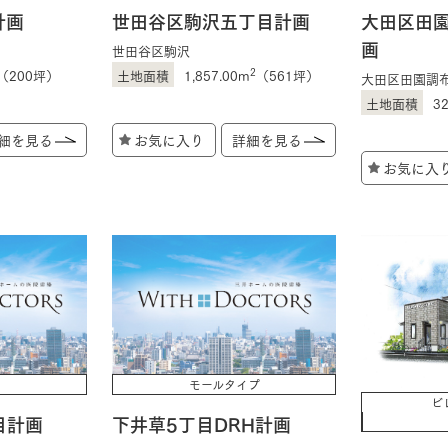
計画
世田谷区駒沢五丁目計画
大田区田園
画
世田谷区駒沢
2
（200坪）
1,857.00m
（561坪）
大田区田園調
3
細を見る
お気に入り
詳細を見る
お気に入
モールタイプ
ビ
目計画
下井草5丁目DRH計画