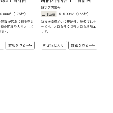
新宿区西落合
2
2
80.00m
（175坪）
515.00m
（155坪）
合施設が盛況で相乗効果
新青梅街道沿いで視認性。認知度は十
建物の間取や大きさもご
分です。人口も多く将来人口も増加エ
来ます。
リア。
り
詳細を見る
お気に入り
詳細を見る