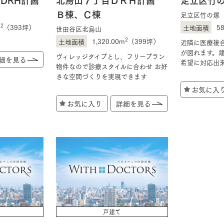
Ｂ棟、Ｃ棟
足立区竹の塚
2
m
（393坪）
5
世田谷区北烏山
2
1,320.00m
（399坪）
近隣に医療複
が図れます。
ヴィレッジタイプとし、フリープラン
細を見る
希望に対応出
物件なので診療スタイルに合わせ お好
きな空間づくりを実現できます
お気に入
お気に入り
詳細を見る
戸建て