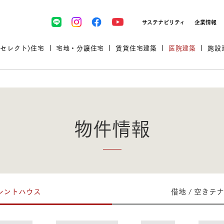
サステナビリティ
企業情報
(セレクト)住宅
宅地・分譲住宅
賃貸住宅建築
医院建築
施設
物件情報
プロが厳選した住まいをセレク
レントハウス
借地 / 空きテナ
土地・建物探しをコンサルティン
イベント＆セミナー
セミナー・相談会情報
万全のサポート
企業向け不動産活用（CRE）
開業のための物件情報
リフォーム実例
取扱商品
グ
セミナー・内覧会レポート
診療圏調査依頼
福祉・介護施設実例
企業向け不動産活用（CRE）
ランドパートナー
文教・保育施設実例
規格住宅｜三井ホームセレクト