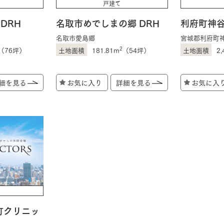
戸建て
DRH
名取市めでしまの郷 DRH
利府町神谷
三井ホームワールド
㎥設計
名取市愛島郷
宮城郡利府町
2
（76坪）
181.81m
（54坪）
2,
細を見る
お気に入り
詳細を見る
お気に入
家族
店舗併用住宅
多世帯住宅
別荘・リゾートハウス
グ請求
イベント情報
ご相談デスク
町クリニッ