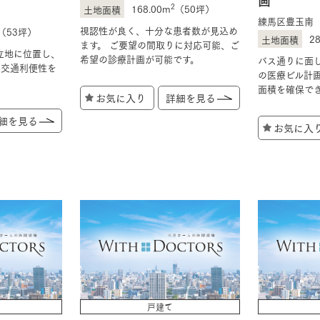
2
168.00m
（50坪）
練馬区豊玉南
視認性が良く、十分な患者数が見込め
（53坪）
2
ます。 ご要望の間取りに対応可能、ご
立地に位置し、
希望の診療計画が可能です。
バス通りに面
な交通利便性を
の医療ビル計
面積を確保で
お気に入り
詳細を見る
細を見る
お気に入
戸建て