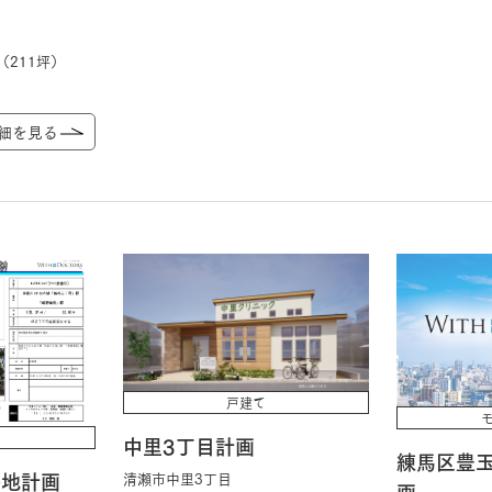
（211坪）
細を見る
戸建て
中里3丁目計画
練馬区豊玉
番地計画
清瀬市中里3丁目
画