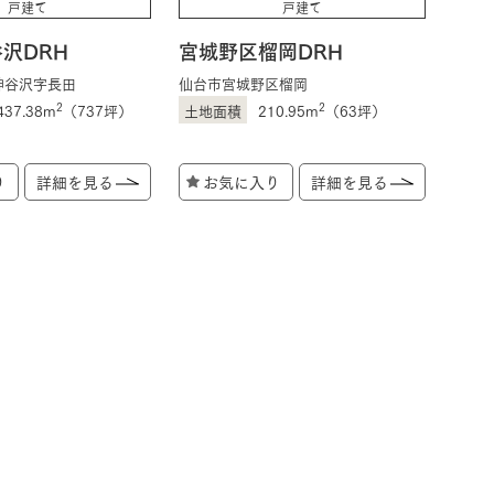
戸建て
戸建て
沢DRH
宮城野区榴岡DRH
長期保証
神谷沢字長田
仙台市宮城野区榴岡
2
2
437.38m
（737坪）
210.95m
（63坪）
り
詳細を見る
お気に入り
詳細を見る
モデルハウス・
見学可能実例
土地を探す
全国エリア情報
カタログ請求
オンライン相談