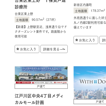
新宿区内藤町
診療所
2
178.37m
台東区東上野
外苑西通りに面した好
2
90.57m
（27坪）
丸ノ内線2駅利用可能
【新着】上野駅至近、浅草通り沿でド
備えています
クターズレント案件です。路面階から
使用可能
お気に入り
詳
お気に入り
詳細を見る
戸建て
江戸川区中央4丁目メディ
カルモール計画
戸建て