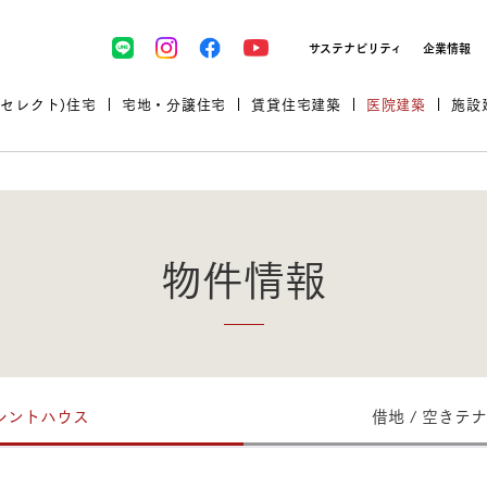
サステナビリティ
企業情報
(セレクト)住宅
宅地・分譲住宅
賃貸住宅建築
医院建築
施設
物件情報
プロが厳選した住まいをセレク
レントハウス
借地 / 空きテナ
土地・建物探しをコンサルティン
イベント＆セミナー
セミナー・相談会情報
万全のサポート
企業向け不動産活用（CRE）
開業のための物件情報
リフォーム実例
取扱商品
グ
セミナー・内覧会レポート
診療圏調査依頼
福祉・介護施設実例
企業向け不動産活用（CRE）
ランドパートナー
文教・保育施設実例
規格住宅｜三井ホームセレクト