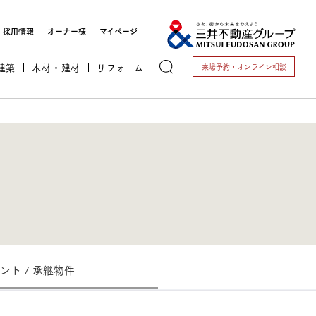
採用情報
オーナー様
マイページ
建築
木材・建材
リフォーム
来場予約・
オンライン相談
トする
ント / 承継物件
これから開業される方
開業されている方