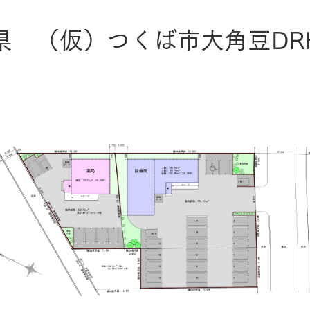
ランドパートナー一覧
商業施設実例
社宅・寮・事務所実例
タログ請求
ご相談デスク
県 （仮）つくば市大角豆DR
都市建築実例
ク
ク
デスク
せフォーム
デザイン
全館空調