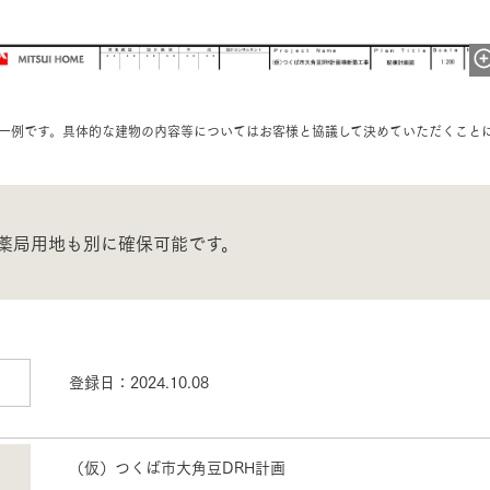
三井ホームワールド
㎥設計
一例です。具体的な建物の内容等についてはお客様と協議して決めていただくこと
家族
薬局用地も別に確保可能です。
店舗併用住宅
多世帯住宅
別荘・リゾートハウス
グ請求
イベント情報
ご相談デスク
登録日：
2024.10.08
（仮）つくば市大角豆DRH計画