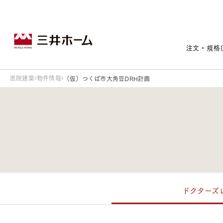
注文・規格
医院建築
物件情報
（仮）つくば市大角豆DRH計画
戸建住宅トップ
宅地・分譲住宅トップ
賃貸住宅建築トップ
医院建築トップ
木材・建材トップ
リフォームトップ
施設建築トップ
あなたの理想の住まいをかたちに
ドクターズ
宅地/建築条件付宅地
木造マンションMOCXION
実例紹介
リフォームメニュー
事業本部案内
建売/戸建分譲
木造賃貸住宅MOCXSTYLE
ドクターズ宝箱
事業内容
実例紹介
既存住宅（SumStock）
実例紹介
ドクターズヴォイス
建築実例
選ばれる理由
注文住宅｜三井ホームオーダー