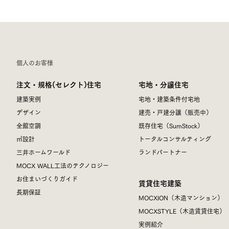
個人のお客様
注文・規格(セレクト)住宅
宅地・分譲住宅
建築実例
宅地・建築条件付宅地
デザイン
建売・戸建分譲（販売中）
全館空調
既存住宅（SumStock）
㎥設計
トータルコンサルティング
三井ホームワールド
ランドパートナー
MOCX WALL工法のテクノロジー
お住まいづくりガイド
賃貸住宅建築
長期保証
MOCXION（木造マンション）
MOCXSTYLE（木造賃貸住宅）
実例紹介