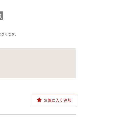
長期保証
モデルハウス・
見学可能実例
になります。
土地を探す
全国エリア情報
カタログ請求
オンライン相談
お気に入り追加