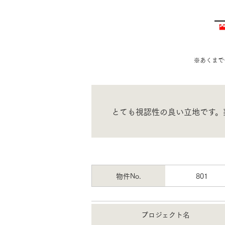
お住まいづくりガイド
※あくまで
暮らし方
共働き家族
子育て家族
多世帯
住宅タイプ
とても視認性の良い立地です。
3・4階建て
平屋
賃貸併用住宅
モデルハウス紹介
カタロ
物件No.
801
プロジェクト名