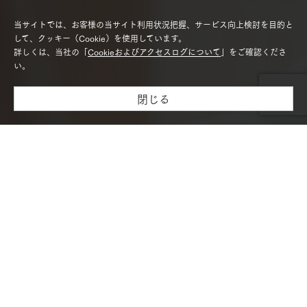
当サイトでは、お客様の当サイト利用状況把握、サービス向上検討を目的と
して、クッキー（Cookie）を使用しています。
詳しくは、当社の「
Cookieおよびアクセスログについて
」をご確認くださ
い。
閉じる
モデルハウス紹介・
土地を探す
全国エリア情報
カタログ請求
オンライン相談
必要事項をご入力ください。
土日祝日および年末年始は窓口がお休みのため、ご回答が休み明
け以降となります。
お急ぎの場合は
オーナー様専用サイト 三井ホーム倶楽部
よりお
問い合わせください。