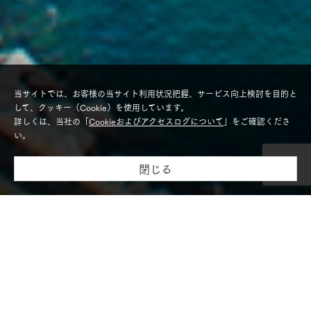
当サイトでは、お客様の当サイト利用状況把握、サービス向上検討を目的と
して、クッキー（Cookie）を使用しています。
詳しくは、当社の「
Cookieおよびアクセスログについて
」をご確認くださ
い。
閉じる
モデルハウス紹介・
土地を探す
全国エリア情報
カタログ請求
オンライン相談
必要事項をご入力ください。
土日祝日および年末年始は窓口がお休みのため、ご回答が休み明