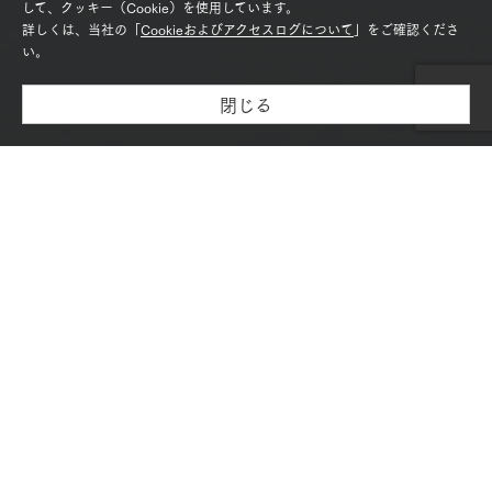
して、クッキー（Cookie）を使用しています。
詳しくは、当社の「
Cookieおよびアクセスログについて
」をご確認くださ
い。
閉じる
モデルハウス紹介・
土地を探す
全国エリア情報
カタログ請求
オンライン相談
必要事項をご入力ください。
土日祝日および年末年始は窓口がお休みのため、ご回答が休み明
け以降となります。
お客様からご提供いただく個人情報は、
当社「個人情報保護方針」および「個人情報の取り扱いについ
て」に基づき管理いたします。
「個人情報保護方針」および「個人情報の取扱いについて」