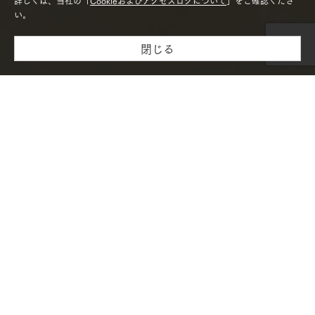
詳しくは、当社の「
Cookieおよびアクセスログについて
」をご確認くださ
い。
閉じる
モデルハウス紹介・
土地を探す
全国エリア情報
カタログ請求
オンライン相談
必要事項をご入力ください。
土日祝日および年末年始は窓口がお休みのため、ご回答が休み明
け以降となります。
お急ぎの場合はお近くの
営業所またはモデルハウス
までお問い合
わせください。
当社営業エリア外など対応できない場合があります。
当該フォームで取得したお客さまの個人情報は、当社「個人情報
保護方針」および「個人情報の取扱いについて」に基づき管理い