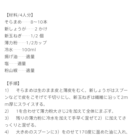
【材料/4人分】
そらまめ……8～10本
新しょうが……2 かけ
新玉ねぎ……1/2 個
薄力粉……1/2カップ
冷水……100ml
揚げ油……適量
塩……適量
粉山椒……適量
【手順】
1） そらまめは生のまま皮と薄皮をむく。新しょうがはスプー
ンなどで皮をこそげて千切りにし、新玉ねぎは繊維に沿って2m
m厚にスライスする。
2） 1を合わせて薄力粉大さじ2を加えて全体にまぶす。
3） 残りの薄力粉に冷水を加えて手早く混ぜて2）に加えてさ
っくりと混ぜる。
4） 大きめのスプーンに3）をのせて170度に温めた油に入れ、